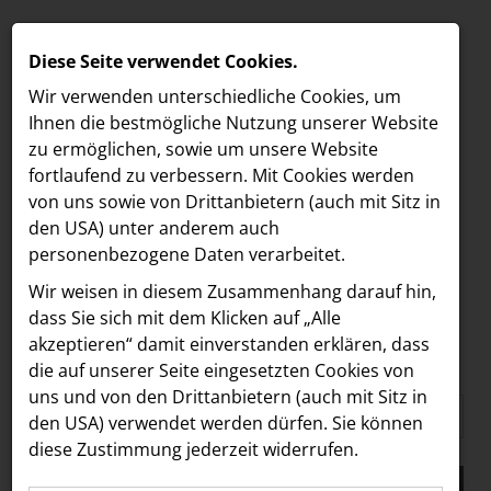
Diese Seite verwendet Cookies.
Wir verwenden unterschiedliche Cookies, um
Ihnen die best­mögliche Nutzung unserer Website
zu ermöglichen, sowie um unsere Website
fortlaufend zu verbessern. Mit Cookies werden
von uns sowie von Drittanbietern (auch mit Sitz in
den USA) unter anderem auch
personenbezogene Daten verarbeitet.
Media
/
ACCENTURE INTERACTIVE
/
Management
MELDUNGEN
Wir weisen in diesem Zusammenhang darauf hin,
MEDIA MANAGEMENT
MEDIA
dass Sie sich mit dem Klicken auf „Alle
akzeptieren“ damit ein­ver­standen erklären, dass
Alle
2022
LOEBELL NORDBERG
die auf unserer Seite eingesetzten Cookies von
uns und von den Drittanbietern (auch mit Sitz in
ACCENTURE INTERACTIVE
den USA) verwendet werden dürfen. Sie können
Management
diese Zustimmung jederzeit widerrufen.
Logo