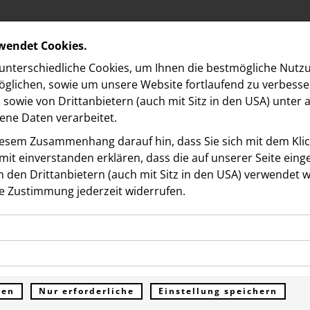
rwendet Cookies.
nterschiedliche Cookies, um Ihnen die best­mögliche Nutz
glichen, sowie um unsere Website fortlaufend zu verbesse
sowie von Drittanbietern (auch mit Sitz in den USA) unter
ne Daten verarbeitet.
iesem Zusammenhang darauf hin, dass Sie sich mit dem Klick
it ein­ver­standen erklären, dass die auf unserer Seite ein
 den Drittanbietern (auch mit Sitz in den USA) verwendet 
Fresh Bio
e Zustimmung jederzeit widerrufen.
 FRESH BIO
ookies ermöglichen grundlegende Funktionen und sind für d
Funktion der Website erforderlich. Diese Cookies speichern
kies erfassen Informationen anonym. Diese Informationen h
genen Daten und werden an keine Dritten übermittelt.
e unsere Besucher unsere Website nutzen.
ren
Nur erforderliche
Einstellung speichern
ümer der Website (Erstanbieter)