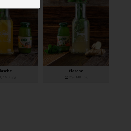
 ID auf Ihrem
 Funktion der
lasche
Flasche
4,7 MB
.jpg
26,6 MB
.jpg