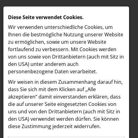
Diese Seite verwendet Cookies.
Wir verwenden unterschiedliche Cookies, um
Ihnen die best­mögliche Nutzung unserer Website
zu ermöglichen, sowie um unsere Website
fortlaufend zu verbessern. Mit Cookies werden
von uns sowie von Drittanbietern (auch mit Sitz in
den USA) unter anderem auch
personenbezogene Daten verarbeitet.
Meldungen
/
INNER
MELDUNGEN
Wir weisen in diesem Zusammenhang darauf hin,
MELDUNGSÜBERSICHT INNER
LOEBELL NORDBERG
dass Sie sich mit dem Klicken auf „Alle
akzeptieren“ damit ein­ver­standen erklären, dass
INNER
Alle
2024
2022
die auf unserer Seite eingesetzten Cookies von
aehre
uns und von den Drittanbietern (auch mit Sitz in
Astoria Artshow
den USA) verwendet werden dürfen. Sie können
30.01.2024
INNER
diese Zustimmung jederzeit widerrufen.
B/S/H Hausgeräte
INNER kommuniziert für The