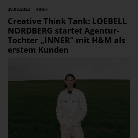
Paradies Garten
29.08.2022
INNER
Raisin
Creative Think Tank: LOEBELL
section.d
NORDBERG startet Agentur-
Swiss Life Select
Tochter „INNER“ mit H&M als
The Companion
erstem Kunden
The Hoxton
Unibail-Rodamco-Westfield
Vöslauer
NMK
MEDIA
KONTAKT