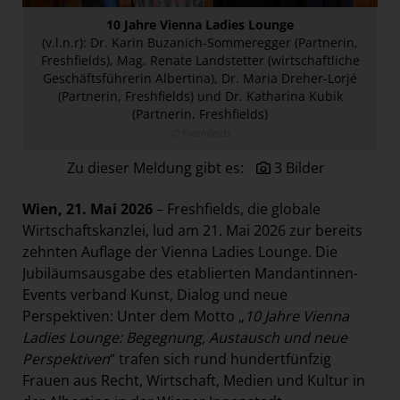
Österreichische Post AG
10 Jahre Vienna Ladies Lounge
(v.l.n.r): Dr. Karin Buzanich-Sommeregger (Partnerin,
Paradies Garten
Freshfields), Mag. Renate Landstetter (wirtschaftliche
Raisin
Geschäftsführerin Albertina), Dr. Maria Dreher-Lorjé
(Partnerin, Freshfields) und Dr. Katharina Kubik
section.d
(Partnerin, Freshfields)
Swiss Life Select
© Freshfields
The Companion
Zu dieser Meldung gibt es:
3 Bilder
The Hoxton
Wien, 21. Mai 2026
– Freshfields, die globale
Unibail-Rodamco-Westfield
Wirtschaftskanzlei, lud am 21. Mai 2026 zur bereits
Vöslauer
zehnten Auflage der Vienna Ladies Lounge. Die
Jubiläumsausgabe des etablierten Mandantinnen-
NMK
Events verband Kunst, Dialog und neue
MEDIA
Perspektiven: Unter dem Motto „
10 Jahre Vienna
Ladies Lounge: Begegnung, Austausch und neue
KONTAKT
Perspektiven
“ trafen sich rund hundertfünfzig
Frauen aus Recht, Wirtschaft, Medien und Kultur in