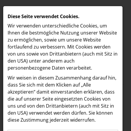
Diese Seite verwendet Cookies.
Wir verwenden unterschiedliche Cookies, um
Ihnen die best­mögliche Nutzung unserer Website
zu ermöglichen, sowie um unsere Website
fortlaufend zu verbessern. Mit Cookies werden
von uns sowie von Drittanbietern (auch mit Sitz in
den USA) unter anderem auch
personenbezogene Daten verarbeitet.
Meldungen
/
Freshfields
MELDUNGEN
Wir weisen in diesem Zusammenhang darauf hin,
Text
Bilder
LOEBELL NORDBERG
dass Sie sich mit dem Klicken auf „Alle
akzeptieren“ damit ein­ver­standen erklären, dass
INNER
22.05.2026
die auf unserer Seite eingesetzten Cookies von
10 Jahre Vienna
aehre
uns und von den Drittanbietern (auch mit Sitz in
Astoria Artshow
den USA) verwendet werden dürfen. Sie können
Ladies Lounge:
diese Zustimmung jederzeit widerrufen.
B/S/H Hausgeräte
Freshfields