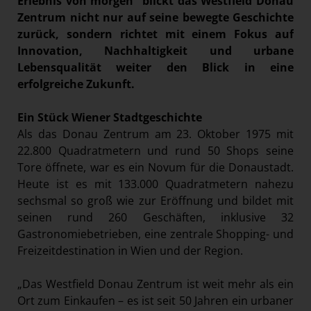
Erlebnis von morgen“ blickt das
Westfield Donau
Paradies Garten
Zentrum nicht nur auf seine bewegte Geschichte
zurück, sondern richtet mit einem Fokus auf
Raisin
Innovation, Nachhaltigkeit und urbane
section.d
Lebensqualität weiter den Blick in eine
Swiss Life Select
erfolgreiche Zukunft.
The Companion
Ein Stück Wiener Stadtgeschichte
The Hoxton
Als das Donau Zentrum am 23. Oktober 1975 mit
Unibail-Rodamco-Westfield
22.800 Quadratmetern und rund 50 Shops seine
Tore öffnete, war es ein Novum für die Donaustadt.
Corporate & Finance
Heute ist es mit 133.000 Quadratmetern nahezu
Real Estate
sechsmal so groß wie zur Eröffnung und bildet mit
seinen rund 260 Geschäften, inklusive 32
Vöslauer
Gastronomiebetrieben, eine zentrale Shopping- und
NMK
Freizeitdestination in Wien und der Region.
MEDIA
„Das Westfield Donau Zentrum ist weit mehr als ein
KONTAKT
Ort zum Einkaufen – es ist seit 50 Jahren ein urbaner