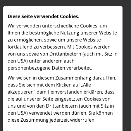
Diese Seite verwendet Cookies.
Wir verwenden unterschiedliche Cookies, um
Ihnen die best­mögliche Nutzung unserer Website
zu ermöglichen, sowie um unsere Website
fortlaufend zu verbessern. Mit Cookies werden
von uns sowie von Drittanbietern (auch mit Sitz in
den USA) unter anderem auch
personenbezogene Daten verarbeitet.
Meldungen
/
Unibail-Rodamco-Westfield
MELDUNGEN
Wir weisen in diesem Zusammenhang darauf hin,
Text
Bilder
LOEBELL NORDBERG
dass Sie sich mit dem Klicken auf „Alle
akzeptieren“ damit ein­ver­standen erklären, dass
INNER
22.10.2025
die auf unserer Seite eingesetzten Cookies von
50 Jahre Westfield
aehre
uns und von den Drittanbietern (auch mit Sitz in
Astoria Artshow
den USA) verwendet werden dürfen. Sie können
Donau Zentrum – Ein
diese Zustimmung jederzeit widerrufen.
B/S/H Hausgeräte
Jubiläum mit Blick in