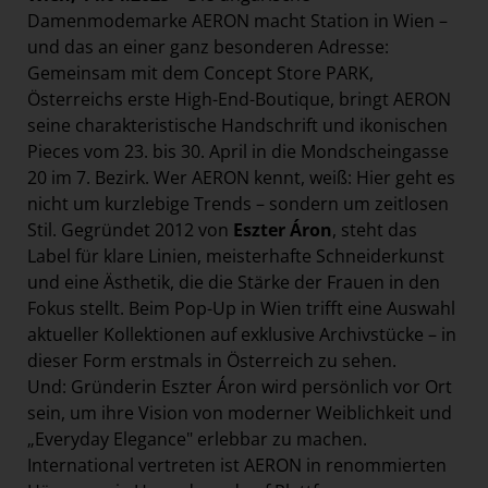
Paradies Garten
Damenmodemarke AERON macht Station in Wien –
und das an einer ganz besonderen Adresse:
Raisin
Gemeinsam mit dem Concept Store PARK,
section.d
Österreichs erste High-End-Boutique, bringt AERON
seine charakteristische Handschrift und ikonischen
Swiss Life Select
Pieces vom 23. bis 30. April in die Mondscheingasse
The Companion
20 im 7. Bezirk. Wer AERON kennt, weiß: Hier geht es
The Hoxton
nicht um kurzlebige Trends – sondern um zeitlosen
Stil. Gegründet 2012 von
Eszter Áron
, steht das
Unibail-Rodamco-Westfield
Label für klare Linien, meisterhafte Schneiderkunst
Vöslauer
und eine Ästhetik, die die Stärke der Frauen in den
NMK
Fokus stellt. Beim Pop-Up in Wien trifft eine Auswahl
aktueller Kollektionen auf exklusive Archivstücke – in
MEDIA
dieser Form erstmals in Österreich zu sehen.
Und: Gründerin Eszter Áron
wird persönlich vor Ort
KONTAKT
sein, um ihre Vision von moderner Weiblichkeit und
„Everyday Elegance" erlebbar zu machen.
International vertreten ist AERON in renommierten