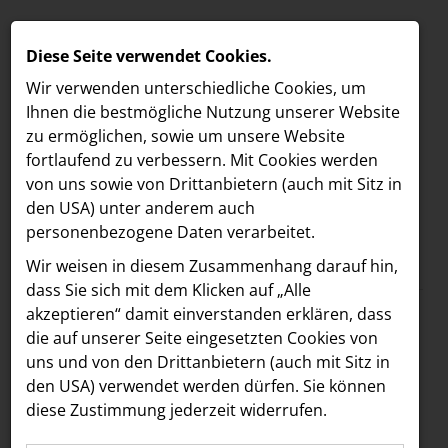
Diese Seite verwendet Cookies.
Wir verwenden unterschiedliche Cookies, um
Ihnen die best­mögliche Nutzung unserer Website
zu ermöglichen, sowie um unsere Website
fortlaufend zu verbessern. Mit Cookies werden
von uns sowie von Drittanbietern (auch mit Sitz in
den USA) unter anderem auch
personenbezogene Daten verarbeitet.
Meldungen
/
MELDUNGEN
Wir weisen in diesem Zusammenhang darauf hin,
Text
Bilder
LOEBELL NORDBERG
dass Sie sich mit dem Klicken auf „Alle
akzeptieren“ damit ein­ver­standen erklären, dass
INNER
14.04.2025
die auf unserer Seite eingesetzten Cookies von
AERON Pop-Up im
aehre
uns und von den Drittanbietern (auch mit Sitz in
Astoria Artshow
den USA) verwendet werden dürfen. Sie können
Concept Store PARK
diese Zustimmung jederzeit widerrufen.
B/S/H Hausgeräte
von 23. bis 30. April