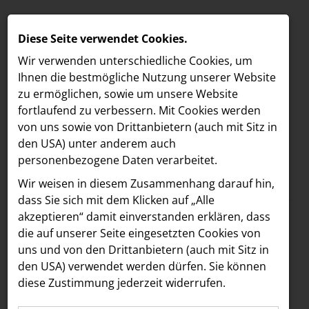
Diese Seite verwendet Cookies.
Wir verwenden unterschiedliche Cookies, um
Ihnen die best­mögliche Nutzung unserer Website
zu ermöglichen, sowie um unsere Website
fortlaufend zu verbessern. Mit Cookies werden
von uns sowie von Drittanbietern (auch mit Sitz in
den USA) unter anderem auch
personenbezogene Daten verarbeitet.
Meldungen
/
MELDUNGEN
Wir weisen in diesem Zusammenhang darauf hin,
Text
Bilder
LOEBELL NORDBERG
dass Sie sich mit dem Klicken auf „Alle
akzeptieren“ damit ein­ver­standen erklären, dass
INNER
14.04.2025
die auf unserer Seite eingesetzten Cookies von
AERON Pop-Up im
aehre
uns und von den Drittanbietern (auch mit Sitz in
Astoria Artshow
den USA) verwendet werden dürfen. Sie können
Concept Store PARK
diese Zustimmung jederzeit widerrufen.
B/S/H Hausgeräte
von 23. bis 30. April