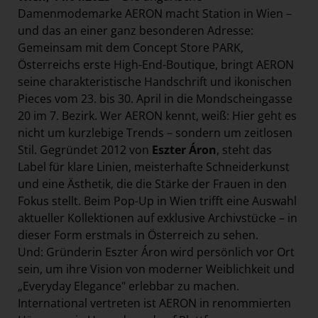
Paradies Garten
Damenmodemarke AERON macht Station in Wien –
und das an einer ganz besonderen Adresse:
Raisin
Gemeinsam mit dem Concept Store PARK,
section.d
Österreichs erste High-End-Boutique, bringt AERON
seine charakteristische Handschrift und ikonischen
Swiss Life Select
Pieces vom 23. bis 30. April in die Mondscheingasse
The Companion
20 im 7. Bezirk. Wer AERON kennt, weiß: Hier geht es
The Hoxton
nicht um kurzlebige Trends – sondern um zeitlosen
Stil. Gegründet 2012 von
Eszter Áron
, steht das
Unibail-Rodamco-Westfield
Label für klare Linien, meisterhafte Schneiderkunst
Vöslauer
und eine Ästhetik, die die Stärke der Frauen in den
NMK
Fokus stellt. Beim Pop-Up in Wien trifft eine Auswahl
aktueller Kollektionen auf exklusive Archivstücke – in
MEDIA
dieser Form erstmals in Österreich zu sehen.
Und: Gründerin Eszter Áron
wird persönlich vor Ort
KONTAKT
sein, um ihre Vision von moderner Weiblichkeit und
„Everyday Elegance" erlebbar zu machen.
International vertreten ist AERON in renommierten