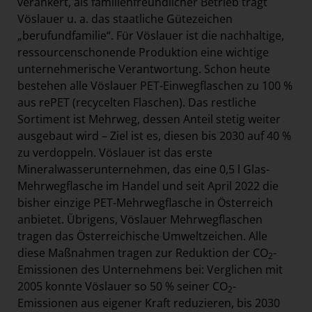
verankert, als familienfreundlicher Betrieb trägt
Vöslauer u. a. das staatliche Gütezeichen
„berufundfamilie“. Für Vöslauer ist die nachhaltige,
ressourcenschonende Produktion eine wichtige
unternehmerische Verantwortung. Schon heute
bestehen alle Vöslauer PET-Einwegflaschen zu 100 %
aus rePET (recycelten Flaschen). Das restliche
Sortiment ist Mehrweg, dessen Anteil stetig weiter
ausgebaut wird – Ziel ist es, diesen bis 2030 auf 40 %
zu verdoppeln. Vöslauer ist das erste
Mineralwasserunternehmen, das eine 0,5 l Glas-
Mehrwegflasche im Handel und seit April 2022 die
bisher einzige PET-Mehrwegflasche in Österreich
anbietet. Übrigens, Vöslauer Mehrwegflaschen
tragen das Österreichische Umweltzeichen. Alle
diese Maßnahmen tragen zur Reduktion der CO
-
2
Emissionen des Unternehmens bei: Verglichen mit
2005 konnte Vöslauer so 50 % seiner CO
-
2
Emissionen aus eigener Kraft reduzieren, bis 2030