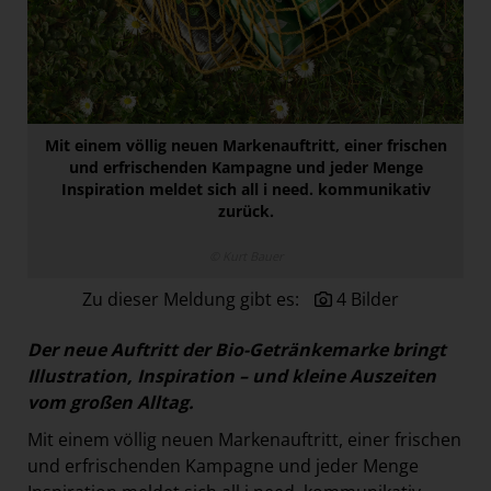
Paradies Garten
Raisin
section.d
Swiss Life Select
Mit einem völlig neuen Markenauftritt, einer frischen
The Companion
und erfrischenden Kampagne und jeder Menge
Inspiration meldet sich all i need. kommunikativ
The Hoxton
zurück.
Unibail-Rodamco-Westfield
© Kurt Bauer
Vöslauer
Zu dieser Meldung gibt es:
4 Bilder
NMK
MEDIA
Der neue Auftritt der Bio-Getränkemarke bringt
Illustration, Inspiration – und kleine Auszeiten
KONTAKT
vom großen Alltag.
Mit einem völlig neuen Markenauftritt, einer frischen
und erfrischenden Kampagne und jeder Menge