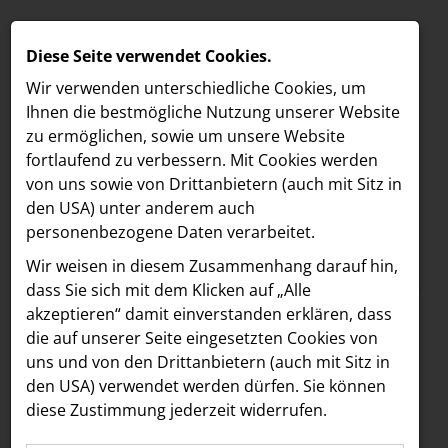
Diese Seite verwendet Cookies.
Wir verwenden unterschiedliche Cookies, um
Ihnen die best­mögliche Nutzung unserer Website
zu ermöglichen, sowie um unsere Website
fortlaufend zu verbessern. Mit Cookies werden
von uns sowie von Drittanbietern (auch mit Sitz in
den USA) unter anderem auch
personenbezogene Daten verarbeitet.
Meldungen
/
Vöslauer
MELDUNGEN
Wir weisen in diesem Zusammenhang darauf hin,
Text
Bilder
LOEBELL NORDBERG
dass Sie sich mit dem Klicken auf „Alle
akzeptieren“ damit ein­ver­standen erklären, dass
INNER
19.05.2025
die auf unserer Seite eingesetzten Cookies von
all i need: Eine
aehre
uns und von den Drittanbietern (auch mit Sitz in
Astoria Artshow
den USA) verwendet werden dürfen. Sie können
erfrischende
diese Zustimmung jederzeit widerrufen.
B/S/H Hausgeräte
Erfrischung.