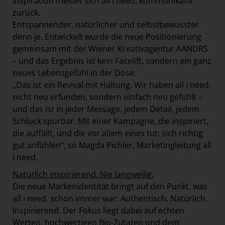
Inspiration meldet sich all i need. kommunikativ
zurück.
Entspannender, natürlicher und selbstbewusster
denn je. Entwickelt wurde die neue Positionierung
gemeinsam mit der Wiener Kreativagentur AANDRS
– und das Ergebnis ist kein Facelift, sondern ein ganz
neues Lebensgefühl in der Dose.
„Das ist ein Revival mit Haltung. Wir haben all i need.
nicht neu erfunden, sondern einfach neu gefühlt –
und das ist in jeder Message, jedem Detail, jedem
Schluck spürbar. Mit einer Kampagne, die inspiriert,
die auffällt, und die vor allem eines tut: sich richtig
gut anfühlen“, so Magda Pichler, Marketingleitung all
i need.
Natürlich inspirierend. Nie langweilig.
Die neue Markenidentität bringt auf den Punkt, was
all i need. schon immer war: Authentisch. Natürlich.
Inspirierend. Der Fokus liegt dabei auf echten
Werten, hochwertigen Bio-Zutaten und dem