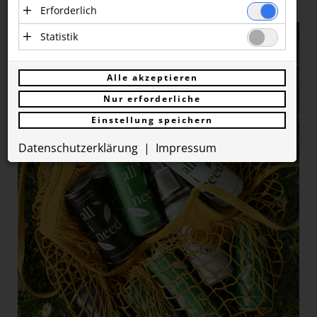
DASUNO
Erforderlich
ebay
Essenzielle Cookies ermöglichen
Statistik
EO Executives
grundlegende Funktionen und sind für die
Statistik Cookies erfassen Informationen
einwandfreie Funktion der Website
FLiP
anonym. Diese Informationen helfen uns zu
Alle akzeptieren
erforderlich. Diese Cookies speichern keine
verstehen, wie unsere Besucher unsere
Forum Mineralwasser
personenbezogenen Daten und werden an
Nur erforderliche
Website nutzen.
keine Dritten übermittelt.
Freshfields
Einstellung speichern
Google Analytics
Humanomed Consult GmbH
Anbieter: Eigentümer der Website (Erstanbieter)
Anbieter: Google LLC (Drittanbieter, Sitz in den USA)
Datenschutzerklärung
Impressum
Die genutzten Cookies dienen zum Erstellen von
Cookie
IAA
Zugriffsstatistiken und speichern eine eindeutige ID auf
Ihrem Computer. Gesammelte Daten werden an Google
Verwaltung
der Session,
LLC übermittelt.
KARDEA!
für die
ASP.NET_SessionId
Session
einwandfreie
Cookie
Funktion der
LIQUID MARKET
Website
presse.loebellnordberg.com
https://policies.google.com/privacy?
_ga*
presse.loebellnordberg.com
erforderlich.
hl=de
Lakrids by Bülow
Speichert die
gewählten
prCookieConsent
1 Jahr
NOAN
Cookie
Einstellungen
NOVA Orchester Wien
Österreichische Post AG