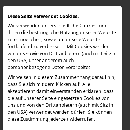
Diese Seite verwendet Cookies.
Wir verwenden unterschiedliche Cookies, um
Ihnen die best­mögliche Nutzung unserer Website
zu ermöglichen, sowie um unsere Website
fortlaufend zu verbessern. Mit Cookies werden
von uns sowie von Drittanbietern (auch mit Sitz in
den USA) unter anderem auch
personenbezogene Daten verarbeitet.
Meldungen
/
LIQUID MARKET
MELDUNGEN
Wir weisen in diesem Zusammenhang darauf hin,
Text
Bilder
LOEBELL NORDBERG
dass Sie sich mit dem Klicken auf „Alle
akzeptieren“ damit ein­ver­standen erklären, dass
INNER
10.03.2025
die auf unserer Seite eingesetzten Cookies von
APERITIVO SPRING
aehre
uns und von den Drittanbietern (auch mit Sitz in
Astoria Artshow
den USA) verwendet werden dürfen. Sie können
2025 by LIQUID
diese Zustimmung jederzeit widerrufen.
B/S/H Hausgeräte
MARKET®: Wiens