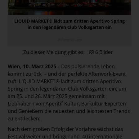
Paradies Garten
Raisin
LIQUID MARKET® lädt zum dritten Aperitivo Spring
section.d
in den legendären Club Volksgarten ein
Swiss Life Select
© Peter Hruska
The Companion
Zu dieser Meldung gibt es:
6 Bilder
The Hoxton
Wien, 10. März 2025 –
Das pulsierende Leben
Unibail-Rodamco-Westfield
kommt zurück – und der perfekte Afterwork-Event
Vöslauer
ruft! LIQUID MARKET® lädt zum dritten Aperitivo
NMK
Spring in den legendären Club Volksgarten ein, um
am 25. und 26. März 2025 gemeinsam mit
MEDIA
Liebhabern von Aperitif-Kultur, Barkultur-Experten
und Genießern die neuesten und leichtesten Trends
KONTAKT
zu entdecken.
Nach dem großen Erfolg der Vorjahre wächst das
Festival weiter und bringt rund 40 internationale