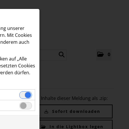
ung unserer
rn. Mit Cookies
 anderem auch
0
en auf „Alle
gesetzten Cookies
werden dürfen.
Alle Inhalte dieser Meldung als .zip:
ie
K
 keine
Sofort downloaden
elfen uns zu
ER
In die Lightbox legen