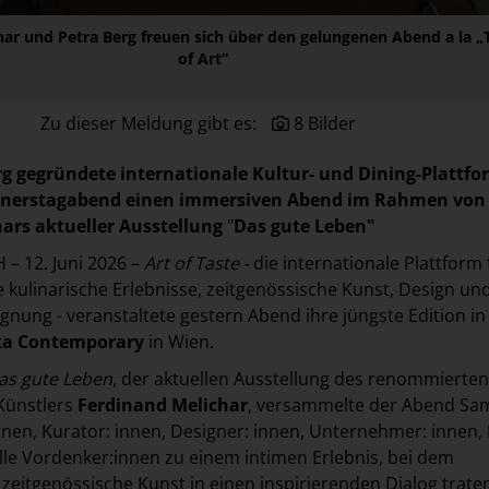
har und Petra Berg freuen sich über den gelungenen Abend a la „
of Art“
Zu dieser Meldung gibt es:
8 Bilder
rg gegründete internationale Kultur- und Dining-Plattfo
nnerstagabend einen immersiven Abend im Rahmen von
ars aktueller Ausstellung
"
Das gute Leben"
– 12. Juni 2026 –
Art of Taste -
die internationale Plattform 
kulinarische Erlebnisse, zeitgenössische Kunst, Design un
nung - veranstaltete gestern Abend ihre jüngste Edition in
a Contemporary
in Wien.
as gute Leben
, der aktuellen Ausstellung des renommierten
Künstlers
Ferdinand Melichar
, versammelte der Abend Sa
innen, Kurator: innen, Designer: innen, Unternehmer: innen,
lle Vordenker:innen zu einem intimen Erlebnis, bei dem
eitgenössische Kunst in einen inspirierenden Dialog trate