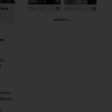
Taste
768 x 1 024
768 x 1 024
weitere ...
rm
für
d
mmler:
 Mäzen:
n.