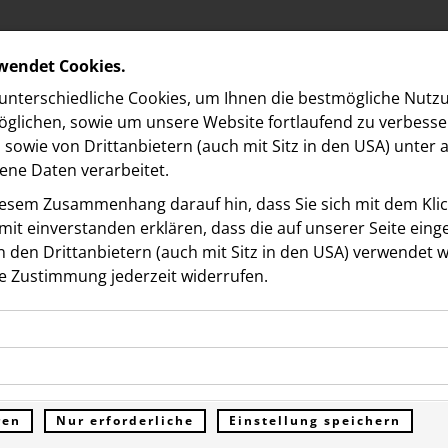
rwendet Cookies.
nterschiedliche Cookies, um Ihnen die best­mögliche Nutz
glichen, sowie um unsere Website fortlaufend zu verbesse
sowie von Drittanbietern (auch mit Sitz in den USA) unter
ne Daten verarbeitet.
iesem Zusammenhang darauf hin, dass Sie sich mit dem Klick
it ein­ver­standen erklären, dass die auf unserer Seite ein
 den Drittanbietern (auch mit Sitz in den USA) verwendet 
 NORDBERG
e Zustimmung jederzeit widerrufen.
ookies ermöglichen grundlegende Funktionen und sind für d
 TASTE: KUNST, KULINARI
Funktion der Website erforderlich. Diese Cookies speichern
kies erfassen Informationen anonym. Diese Informationen h
genen Daten und werden an keine Dritten übermittelt.
LTUR FANDEN SICH IN D
e unsere Besucher unsere Website nutzen.
ren
Nur erforderliche
Einstellung speichern
ümer der Website (Erstanbieter)