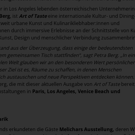
r in Los Angeles lebenden österreichischen Unternehmeri
Berg
, ist
Art of Taste
eine internationale Kultur- und Dining
ltweit urbane Kunst und Kulinarikliebhaber:innen und
nen durch immersive Erlebnisse an der Schnittstelle von Ku
 Kunst, Design und menschlicher Verbindung zusammenbrin
stand aus der Überzeugung, dass einige der bedeutendsten
m gemeinsamen Tisch stattfinden“, sagt Petra Berg. „In ein
len Welt glauben wir an den besonderen Wert persönlicher
r Ziel ist es, Räume zu schaffen, in denen Menschen
sich austauschen und neue Perspektiven entdecken können.
Berg, die mit dieser aktuellen Ausgabe von
Art of Taste
bereit
nstaltungen in
Paris, Los Angeles, Venice Beach und
arik
nds erkundeten die Gäste
Melichars Ausstellung,
deren We