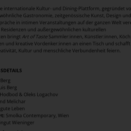
ne internationale Kultur- und Dining-Plattform, gegründet v
ewöhnliche Gastronomie, zeitgenössische Kunst, Design un
präche in intimen Veranstaltungen auf der ganzen Welt vere
n Residenzen und außergewöhnlichen kulturellen
ten bringt
Art of Taste
Sammler:innen, Künstler:innen, Köch
 und kreative Vordenker:innen an einen Tisch und schafft
eativität, Kultur und menschliche Verbundenheit feiern.
SDETAILS
 Berg
uis Berg
 Hodbod & Oleks Logachov
nd Melichar
gute Leben
t:
Smolka Contemporary, Wien
ngut Wieninger