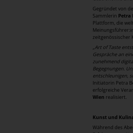
Gegründet von de
Sammlerin
Petra 
Plattform, die we
Meinungsführer:in
zeitgenössischer
„Art of Taste ent
Gespräche an eine
zunehmend digita
Begegnungen. Unse
entschleunigen, 
Initiatorin Petra 
erfolgreiche Vera
Wien
realisiert.
Kunst und Kulin
Während des Abe