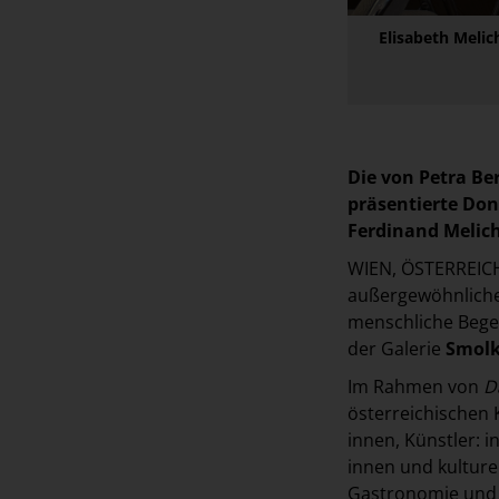
Elisabeth Melic
Die von Petra Be
präsentierte Do
Ferdinand Melich
WIEN, ÖSTERREICH 
außergewöhnliche 
menschliche Begeg
der Galerie
Smolk
Im Rahmen von
D
österreichischen 
innen, Künstler: 
innen und kulture
Gastronomie und z