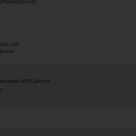
oftasteclub.com
club.com
ub.com
essetext 4009 Zeichen
n