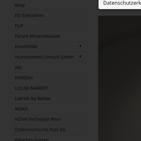
SMOLK
Datenschutzerk
Google Analytic
ebay
Anbieter: Google 
Cookie
Die genutzten Coo
EO Executives
Computer. Gesam
ASP.NET_SessionId
prCookieConsent
FLiP
Cookie
Dom
_ga*
pres
Forum Mineralwasser
Freshfields
Humanomed Consult GmbH
IAA
KARDEA!
LIQUID MARKET
Lakrids by Bülow
NOAN
NOVA Orchester Wien
Österreichische Post AG
Paradies Garten