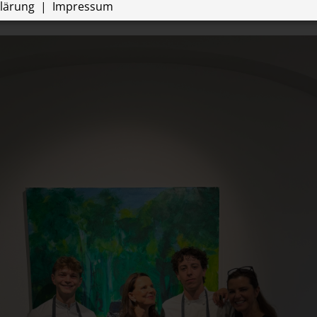
A CONTEMPORARY IN WI
lärung
s
Impressum
LLC (Drittanbieter, Sitz in den USA)
Domain
Ablauf
Zweck
kies dienen zum Erstellen von Zugriffsstatistiken und speichern eine eindeutige
Verwaltung der Session, für die einwandfreie
melte Daten werden an Google LLC übermittelt.
Session
Website erforderlich.
presse.loebellnordberg.com
1 Jahr
Speichert die gewählten Cookie Einstellungen
ain
Datenschutzerklärung des Anbieters
se.loebellnordberg.com
https://policies.google.com/privacy?hl=de