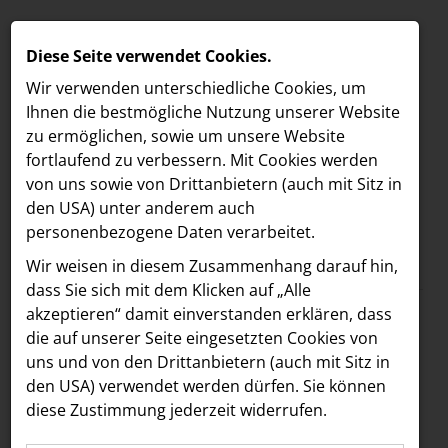
Diese Seite verwendet Cookies.
Wir verwenden unterschiedliche Cookies, um
Ihnen die best­mögliche Nutzung unserer Website
zu ermöglichen, sowie um unsere Website
fortlaufend zu verbessern. Mit Cookies werden
von uns sowie von Drittanbietern (auch mit Sitz in
den USA) unter anderem auch
personenbezogene Daten verarbeitet.
Meldungen
/
MELDUNGEN
Wir weisen in diesem Zusammenhang darauf hin,
Text
Bilder
LOEBELL NORDBERG
dass Sie sich mit dem Klicken auf „Alle
akzeptieren“ damit ein­ver­standen erklären, dass
INNER
11.11.2025
die auf unserer Seite eingesetzten Cookies von
BMFTR und Media
aehre
uns und von den Drittanbietern (auch mit Sitz in
Astoria Artshow
den USA) verwendet werden dürfen. Sie können
Forward Fund starten
diese Zustimmung jederzeit widerrufen.
B/S/H Hausgeräte
Upskilling-Programm