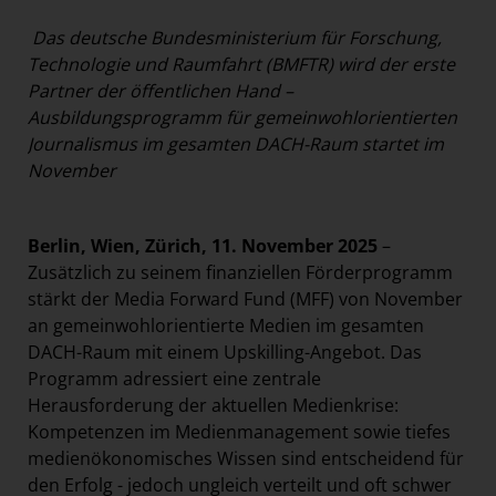
Paradies Garten
Das deutsche Bundesministerium für Forschung,
Raisin
Technologie und Raumfahrt (BMFTR) wird der erste
Partner der öffentlichen Hand –
section.d
Ausbildungsprogramm für gemeinwohlorientierten
Swiss Life Select
Journalismus im gesamten DACH-Raum startet im
The Companion
November
The Hoxton
Unibail-Rodamco-Westfield
Berlin, Wien, Zürich, 11. November 2025
–
Zusätzlich zu seinem finanziellen Förderprogramm
Vöslauer
stärkt der Media Forward Fund (MFF) von November
NMK
an gemeinwohlorientierte Medien im gesamten
MEDIA
DACH-Raum mit einem Upskilling-Angebot. Das
Programm adressiert eine zentrale
KONTAKT
Herausforderung der aktuellen Medienkrise:
Kompetenzen im Medienmanagement sowie tiefes
medienökonomisches Wissen sind entscheidend für
den Erfolg - jedoch ungleich verteilt und oft schwer