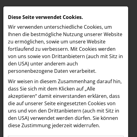
Diese Seite verwendet Cookies.
Wir verwenden unterschiedliche Cookies, um
Ihnen die best­mögliche Nutzung unserer Website
zu ermöglichen, sowie um unsere Website
fortlaufend zu verbessern. Mit Cookies werden
von uns sowie von Drittanbietern (auch mit Sitz in
den USA) unter anderem auch
personenbezogene Daten verarbeitet.
Meldungen
/
DASUNO
MELDUNGEN
Wir weisen in diesem Zusammenhang darauf hin,
Text
Bilder
LOEBELL NORDBERG
dass Sie sich mit dem Klicken auf „Alle
akzeptieren“ damit ein­ver­standen erklären, dass
INNER
21.08.2025
die auf unserer Seite eingesetzten Cookies von
DASUNO ENTWICKELT
aehre
uns und von den Drittanbietern (auch mit Sitz in
Astoria Artshow
den USA) verwendet werden dürfen. Sie können
MARKENWELT FÜR
diese Zustimmung jederzeit widerrufen.
B/S/H Hausgeräte
FIGOLETTA – die