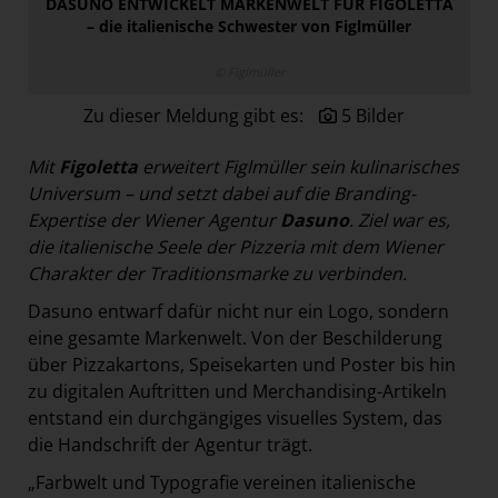
DASUNO ENTWICKELT MARKENWELT FÜR FIGOLETTA
Paradies Garten
– die italienische Schwester von Figlmüller
Raisin
© Figlmüller
section.d
Zu dieser Meldung gibt es:
5 Bilder
Swiss Life Select
The Companion
Mit
Figoletta
erweitert Figlmüller sein kulinarisches
Universum – und setzt dabei auf die Branding-
The Hoxton
Expertise der
Wiener Agentur
Dasuno
. Ziel war es,
Unibail-Rodamco-Westfield
die italienische Seele der Pizzeria mit dem Wiener
Charakter der
Traditionsmarke zu verbinden.
Vöslauer
Dasuno entwarf dafür nicht nur ein Logo, sondern
NMK
eine gesamte Markenwelt. Von der Beschilderung
MEDIA
über Pizzakartons, Speisekarten und Poster bis hin
zu digitalen Auftritten und Merchandising-Artikeln
KONTAKT
entstand ein durchgängiges visuelles System, das
die Handschrift der Agentur trägt.
„Farbwelt und Typografie vereinen italienische