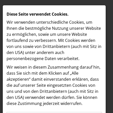
Diese Seite verwendet Cookies.
Wir verwenden unterschiedliche Cookies, um
Ihnen die best­mögliche Nutzung unserer Website
zu ermöglichen, sowie um unsere Website
fortlaufend zu verbessern. Mit Cookies werden
von uns sowie von Drittanbietern (auch mit Sitz in
den USA) unter anderem auch
personenbezogene Daten verarbeitet.
Meldungen
/
DASUNO
MELDUNGEN
Wir weisen in diesem Zusammenhang darauf hin,
Text
Bilder
LOEBELL NORDBERG
dass Sie sich mit dem Klicken auf „Alle
akzeptieren“ damit ein­ver­standen erklären, dass
INNER
21.08.2025
die auf unserer Seite eingesetzten Cookies von
DASUNO ENTWICKELT
aehre
uns und von den Drittanbietern (auch mit Sitz in
Astoria Artshow
den USA) verwendet werden dürfen. Sie können
MARKENWELT FÜR
diese Zustimmung jederzeit widerrufen.
B/S/H Hausgeräte
FIGOLETTA – die