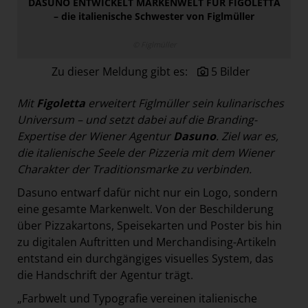
DASUNO ENTWICKELT MARKENWELT FÜR FIGOLETTA
Paradies Garten
– die italienische Schwester von Figlmüller
Raisin
© Figlmüller
section.d
Zu dieser Meldung gibt es:
5 Bilder
Swiss Life Select
The Companion
Mit
Figoletta
erweitert Figlmüller sein kulinarisches
Universum – und setzt dabei auf die Branding-
The Hoxton
Expertise der
Wiener Agentur
Dasuno
. Ziel war es,
Unibail-Rodamco-Westfield
die italienische Seele der Pizzeria mit dem Wiener
Charakter der
Traditionsmarke zu verbinden.
Vöslauer
Dasuno entwarf dafür nicht nur ein Logo, sondern
NMK
eine gesamte Markenwelt. Von der Beschilderung
MEDIA
über Pizzakartons, Speisekarten und Poster bis hin
zu digitalen Auftritten und Merchandising-Artikeln
KONTAKT
entstand ein durchgängiges visuelles System, das
die Handschrift der Agentur trägt.
„Farbwelt und Typografie vereinen italienische