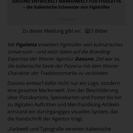
DASUNO ENTWICKELT MARKENWELT FÜR FIGOLETTA
Paradies Garten
– die italienische Schwester von Figlmüller
Raisin
© Figlmüller
section.d
Zu dieser Meldung gibt es:
5 Bilder
Swiss Life Select
The Companion
Mit
Figoletta
erweitert Figlmüller sein kulinarisches
Universum – und setzt dabei auf die Branding-
The Hoxton
Expertise der
Wiener Agentur
Dasuno
. Ziel war es,
Unibail-Rodamco-Westfield
die italienische Seele der Pizzeria mit dem Wiener
Charakter der
Traditionsmarke zu verbinden.
Vöslauer
Dasuno entwarf dafür nicht nur ein Logo, sondern
NMK
eine gesamte Markenwelt. Von der Beschilderung
MEDIA
über Pizzakartons, Speisekarten und Poster bis hin
zu digitalen Auftritten und Merchandising-Artikeln
KONTAKT
entstand ein durchgängiges visuelles System, das
die Handschrift der Agentur trägt.
„Farbwelt und Typografie vereinen italienische