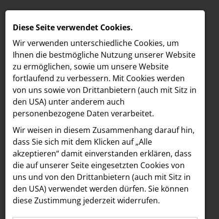
Diese Seite verwendet Cookies.
Wir verwenden unterschiedliche Cookies, um
Ihnen die best­mögliche Nutzung unserer Website
zu ermöglichen, sowie um unsere Website
fortlaufend zu verbessern. Mit Cookies werden
von uns sowie von Drittanbietern (auch mit Sitz in
den USA) unter anderem auch
personenbezogene Daten verarbeitet.
Meldungen
/
DASUNO
MELDUNGEN
Wir weisen in diesem Zusammenhang darauf hin,
Text
Bilder
LOEBELL NORDBERG
dass Sie sich mit dem Klicken auf „Alle
akzeptieren“ damit ein­ver­standen erklären, dass
INNER
21.08.2025
die auf unserer Seite eingesetzten Cookies von
DASUNO ENTWICKELT
aehre
uns und von den Drittanbietern (auch mit Sitz in
Astoria Artshow
den USA) verwendet werden dürfen. Sie können
MARKENWELT FÜR
diese Zustimmung jederzeit widerrufen.
B/S/H Hausgeräte
FIGOLETTA – die