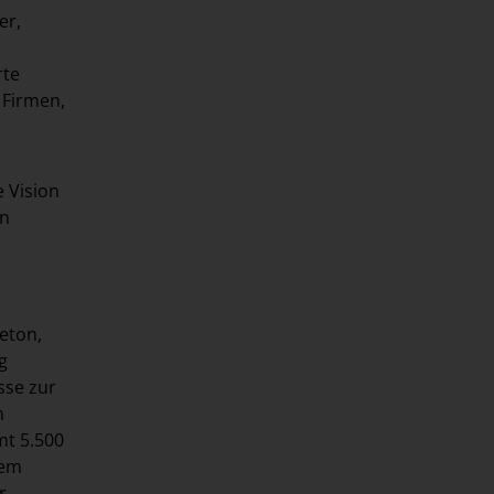
er,
rte
 Firmen,
e Vision
en
beton,
g
sse zur
n
mt 5.500
nem
r