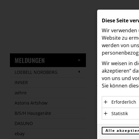
Diese Seite ve
Wir verwenden u
Website zu ermö
werden von uns 
personenbezoge
MELDUNGEN
Wir weisen in d
akzeptieren“ dam
LOEBELL NORDBERG
von uns und von
Meldungen
/
INNER
Sie können dies
Text
Bilder
aehre
Erforderlich
Astoria Artshow
13.04.2023
Essenzielle C
B/S/H Hausgeräte
Statistik
Design
einwandfreie 
Statistik Coo
DASUNO
personenbezo
Kraller
verstehen, wi
Alle akzeptie
ebay
Anbieter: Eigent