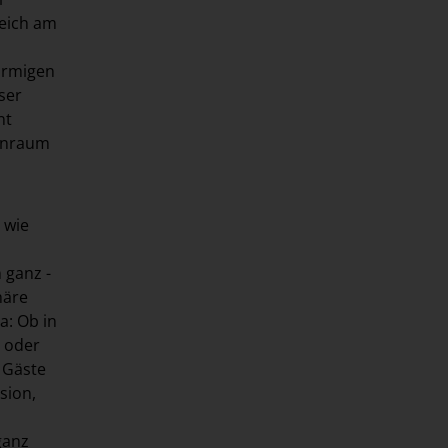
reich am
örmigen
ser
nt
nenraum
 wie
 ganz -
häre
a: Ob in
e oder
 Gäste
sion,
ganz