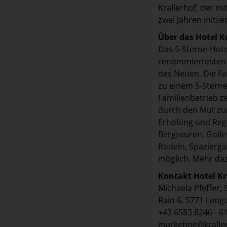
Krallerhof, der m
zwei Jahren initiie
Über das Hotel K
Das 5-Sterne-Hote
renommiertesten H
des Neuen. Die Fa
zu einem 5-Sterne-
Familienbetrieb z
durch den Mut zur
Erholung und Reg
Bergtouren, Golfe
Rodeln, Spaziergä
möglich. Mehr da
Kontakt Hotel Kr
Michaela Pfeffer;
Rain 6, 5771 Leog
+43 6583 8246 - 6
marketing@kralle