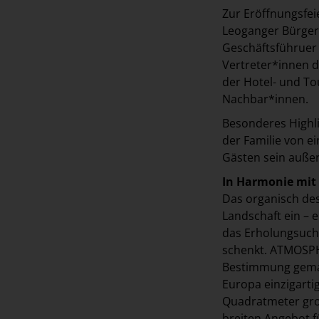
Zur Eröffnungsfei
Leoganger Bürger
Geschäftsführuer
Vertreter*innen d
der Hotel- und To
Nachbar*innen.
Besonderes Highlig
der Familie von e
Gästen sein außer
In Harmonie mit
Das organisch desi
Landschaft ein – 
das Erholungsuch
schenkt. ATMOSPHE
Bestimmung gemac
Europa einzigarti
Quadratmeter gro
breiten Angebot f