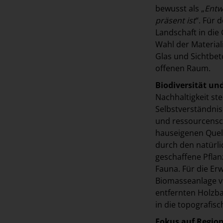
bewusst als „
Entw
präsent ist
“. Für 
Landschaft in die
Wahl der Material
Glas und Sichtbet
offenen Raum.
Biodiversität un
Nachhaltigkeit st
Selbstverständnis
und ressourcensc
hauseigenen Quell
durch den natürli
geschaffene Pflan
Fauna. Für die Er
Biomasseanlage ve
entfernten Holzb
in die topografis
Fokus auf Region