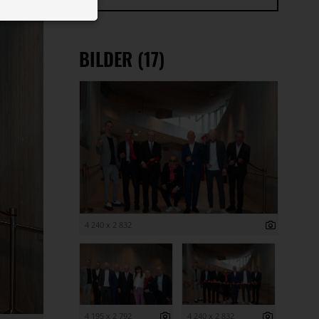
 ID auf Ihrem
 Funktion der
BILDER (17)
4 240 x 2 832
4 195 x 2 792
4 240 x 2 832