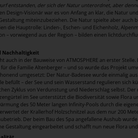
urf entstanden, der sich der Natur unterordnet, aber denn
den Design-Visionär war es von Anfang an klar, die Natur un
 Gestaltung miteinzubeziehen. Die Natur spielte aber auch b
ien die Hauptrolle: Linden-, Eschen- und Eichenholz, Alpen
on – vorwiegend aus der Region – bilden einen lichtdurchflu
d Nachhaltigkeit
eht auch in der Bauweise von ATMOSPHERE an erster Stelle. 
 für die Familie Altenberger – und so wurde das Projekt umw
honend umgesetzt: Der Natur-Badesee wurde einmalig aus
e befüllt – der See und sein Wasserstand regulieren sich kü
chen Zyklus von Verdunstung und Niederschlag selbst. Der
zengürtel im See unterstützt die Biodiversität sowie Flora u
wärmung des 50 Meter langen Infinity-Pools durch die eigen
rwertet der Krallerhof Holzschnitzel aus dem nur 200 Met
aubetrieb. Der beim Bau des Spa angefallene Aushub wurde
che Gestaltung eingearbeitet und schafft nun neue Flora un
alität