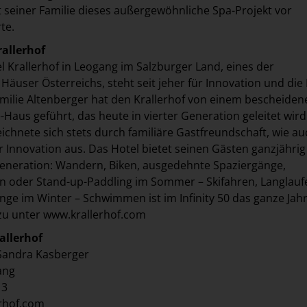
it seiner Familie dieses außergewöhnliche Spa-Projekt vor
rte.
rallerhof
l Krallerhof in Leogang im Salzburger Land, eines der
äuser Österreichs, steht seit jeher für Innovation und die 
milie Altenberger hat den Krallerhof von einem bescheiden
Haus geführt, das heute in vierter Generation geleitet wird
eichnete sich stets durch familiäre Gastfreundschaft, wie au
 Innovation aus. Das Hotel bietet seinen Gästen ganzjährig
eneration: Wandern, Biken, ausgedehnte Spaziergänge,
n oder Stand-up-Paddling im Sommer – Skifahren, Langlauf
nge im Winter – Schwimmen ist im Infinity 50 das ganze Jah
zu unter
www.krallerhof.com
allerhof
 Sandra Kasberger
ang
13
rhof.com