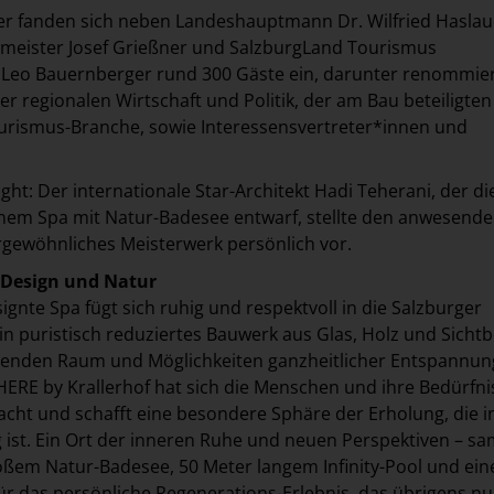
er fanden sich neben Landeshauptmann Dr. Wilfried Haslau
meister Josef Grießner und SalzburgLand Tourismus
 Leo Bauernberger rund 300 Gäste ein, darunter renommie
er regionalen Wirtschaft und Politik, der am Bau beteiligten
urismus-Branche, sowie Interessensvertreter*innen und
ht: Der internationale Star-Architekt Hadi Teherani, der di
inem Spa mit Natur-Badesee entwarf, stellte den anwesend
gewöhnliches Meisterwerk persönlich vor.
 Design und Natur
gnte Spa fügt sich ruhig und respektvoll in die Salzburger
ein puristisch reduziertes Bauwerk aus Glas, Holz und Sicht
enden Raum und Möglichkeiten ganzheitlicher Entspannun
RE by Krallerhof hat sich die Menschen und ihre Bedürfni
ht und schafft eine besondere Sphäre der Erholung, die i
g ist. Ein Ort der inneren Ruhe und neuen Perspektiven – sa
ßem Natur-Badesee, 50 Meter langem Infinity-Pool und ei
ür das persönliche Regenerations-Erlebnis, das übrigens nu