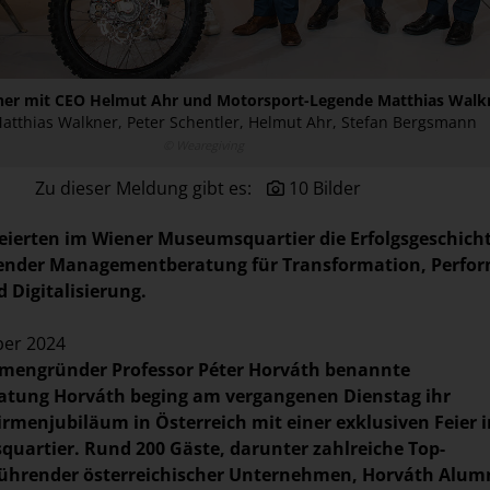
ner mit CEO Helmut Ahr und Motorsport-Legende Matthias Walk
) Matthias Walkner, Peter Schentler, Helmut Ahr, Stefan Bergsmann
© Wearegiving
Zu dieser Meldung gibt es:
10 Bilder
eierten im Wiener Museumsquartier die Erfolgsgeschich
render Managementberatung für Transformation, Perfo
Digitalisierung.
ber 2024
rmengründer Professor Péter Horváth benannte
ung Horváth beging am vergangenen Dienstag ihr
Firmenjubiläum in Österreich mit einer exklusiven Feier 
artier. Rund 200 Gäste, darunter zahlreiche Top-
ührender österreichischer Unternehmen, Horváth Alum