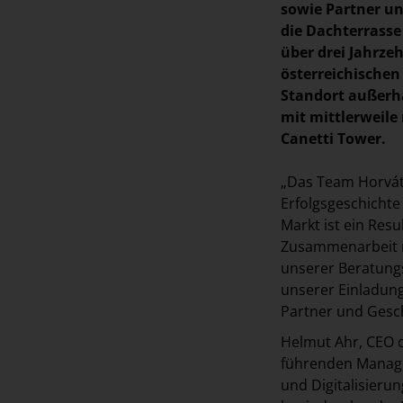
sowie Partner un
die Dachterrasse
über drei Jahrz
österreichischen
Standort außerh
mit mittlerweile
Canetti Tower.
„Das Team Horvát
Erfolgsgeschichte
Markt ist ein Res
Zusammenarbeit m
unserer Beratungs
unserer Einladung
Partner und Gesch
Helmut Ahr, CEO d
führenden Manag
und Digitalisierun