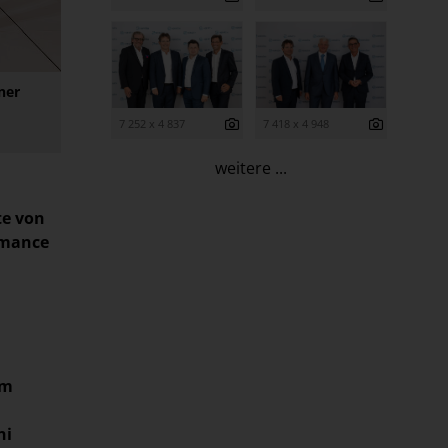
ner
7 252 x 4 837
7 418 x 4 948
weitere ...
te von
rmance
im
ni