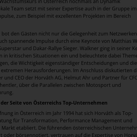
Wachstumskurs in Österreich nochmals an Dynamik
ale Team setzt mit seiner Expertise auch in der Gruppe i
mpulse, zum Beispiel mit exzellenten Projekten im Bereich
r bot den Gästen nicht nur die Gelegenheit zum Netzwerke
auch spannende Impulse durch eine Keynote von Matthias W
perstar und Dakar-Rallye Sieger. Walkner ging in seiner K
en in kritischen Situationen ein und beleuchtete dabei Them
n, die Wichtigkeit eigenständiger Entscheidungen und die
extremen Herausforderungen. Im Anschluss diskutierten d
r und CEO der Horváth AG, Helmut Ahr und Partner für CF
chentler, über die Parallelen zwischen Motosport und
hrung.
n der Seite von Österreichs Top-Unternehmen
fnung in Österreich im Jahr 1994 hat sich Horváth als Top-
tung für Transformation, Performance Management und
m Markt etabliert. Die führenden österreichischen Unterne
 oder börsennotiert, vertrauen auf die Expertise von Horv