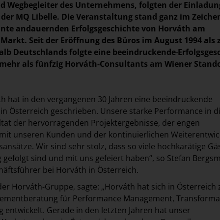
d Wegbegleiter des Unternehmens, folgten der Einladun
 der MQ Libelle. Die Veranstaltung stand ganz im Zeiche
ehnte andauernden Erfolgsgeschichte von Horváth am
 Markt. Seit der Eröffnung des Büros im August 1994 als
alb Deutschlands folgte eine beeindruckende
Erfolgsges
 mehr als fünfzig Horváth-Consultants am Wiener Stand
h hat in den vergangenen 30 Jahren eine beeindruckende
 in Österreich geschrieben. Unsere starke Performance in 
ultat der hervorragenden Projektergebnisse, der engen
it unseren Kunden und der kontinuierlichen Weiterentwic
ansätze. Wir sind sehr stolz, dass so viele hochkarätige Gä
 gefolgt sind und mit uns gefeiert haben“, so Stefan Bergs
äftsführer bei Horváth in Österreich.
er Horváth-Gruppe, sagte: „Horváth hat sich in Österreich 
ementberatung für Performance Management, Transforma
g entwickelt. Gerade in den letzten Jahren hat unser