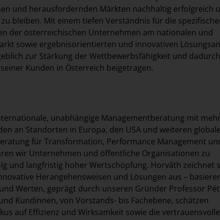
en und herausfordernden Märkten nachhaltig erfolgreich 
zu bleiben. Mit einem tiefen Verständnis für die spezifisch
n der österreichischen Unternehmen am nationalen und
arkt sowie ergebnisorientierten und innovativen Lösungsan
eblich zur Stärkung der Wettbewerbsfähigkeit und dadurch
 seiner Kunden in Österreich beigetragen.
 internationale, unabhängige Managementberatung mit mehr
den an Standorten in Europa, den USA und weiteren global
beratung für Transformation, Performance Management un
ühren wir Unternehmen und öffentliche Organisationen zu
lg und langfristig hoher Wertschöpfung. Horváth zeichnet s
 innovative Herangehensweisen und Lösungen aus – basiere
und Werten, geprägt durch unseren Gründer Professor Pét
und Kundinnen, von Vorstands- bis Fachebene, schätzen
us auf Effizienz und Wirksamkeit sowie die vertrauensvolle