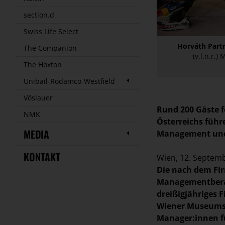
section.d
Swiss Life Select
Horváth Part
The Companion
(v.l.n.r.
The Hoxton
Unibail-Rodamco-Westfield
Vöslauer
Rund 200 Gäste f
NMK
Österreichs füh
MEDIA
Management und 
KONTAKT
Wien, 12. Septem
Die nach dem Fi
Managementberat
dreißigjähriges 
Wiener Museumsqu
Manager:innen f