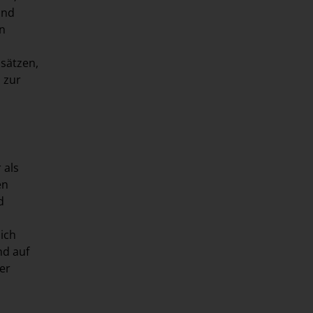
und
en
sätzen,
 zur
 als
en
d
ich
nd auf
er