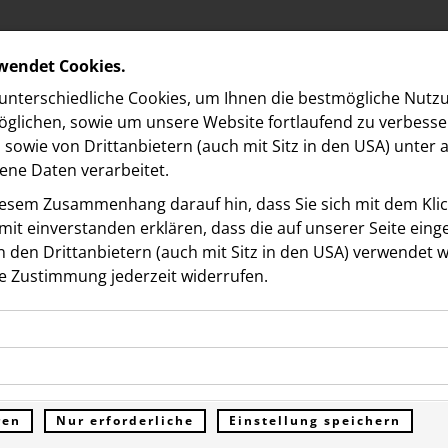
rwendet Cookies.
nterschiedliche Cookies, um Ihnen die best­mögliche Nutz
glichen, sowie um unsere Website fortlaufend zu verbesse
sowie von Drittanbietern (auch mit Sitz in den USA) unter
ne Daten verarbeitet.
iesem Zusammenhang darauf hin, dass Sie sich mit dem Klick
it ein­ver­standen erklären, dass die auf unserer Seite ein
 den Drittanbietern (auch mit Sitz in den USA) verwendet 
e Zustimmung jederzeit widerrufen.
ookies ermöglichen grundlegende Funktionen und sind für d
hrzehnte Transformation
Funktion der Website erforderlich. Diese Cookies speichern
kies erfassen Informationen anonym. Diese Informationen h
genen Daten und werden an keine Dritten übermittelt.
ternehmenssteuerung:
e unsere Besucher unsere Website nutzen.
ren
Nur erforderliche
Einstellung speichern
ümer der Website (Erstanbieter)