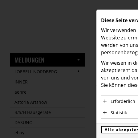
Diese Seite ve
Wir verwenden u
Website zu ermö
werden von uns 
personenbezoge
MELDUNGEN
Wir weisen in d
akzeptieren“ dam
LOEBELL NORDBERG
von uns und von
Meldungen
/
INNER
Sie können dies
Text
Bilder
aehre
Erforderlich
Astoria Artshow
12.09.2024
Essenzielle C
B/S/H Hausgeräte
Statistik
Drei Ja
einwandfreie 
Statistik Coo
DASUNO
personenbezo
und Un
verstehen, wi
Alle akzeptie
ebay
Anbieter: Eigent