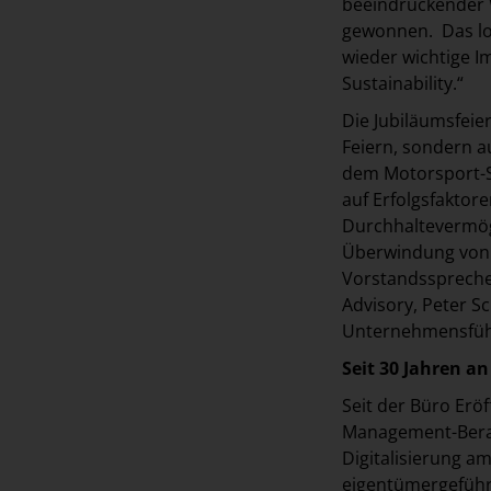
beeindruckender 
gewonnen. Das lok
wieder wichtige I
Sustainability.“
Die Jubiläumsfeie
Feiern, sondern 
dem Motorsport-Su
auf Erfolgsfaktor
Durchhaltevermöge
Überwindung von 
Vorstandsspreche
Advisory, Peter S
Unternehmensfü
Seit 30 Jahren a
Seit der Büro Eröf
Management-Bera
Digitalisierung a
eigentümergeführt