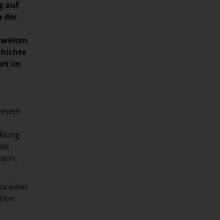
g auf
n der
 zweiten
chichte
ort im
diesem
klung
ste
mann,
zu einer
tion