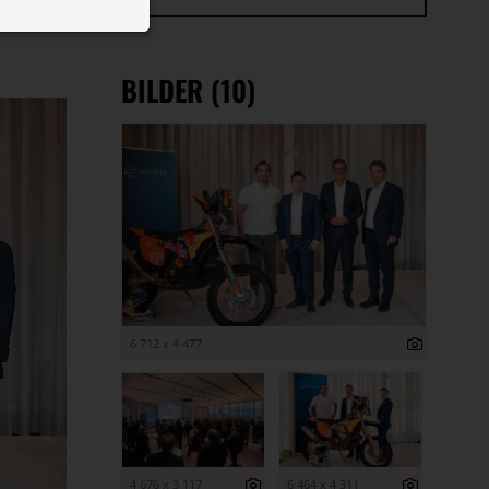
 ID auf Ihrem
 Funktion der
BILDER (10)
6 712 x 4 477
4 676 x 3 117
6 464 x 4 311