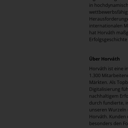
in hochdynamisch
wettbewerbsfähig 
Herausforderunge
internationalen M
hat Horváth maßg
Erfolgsgeschichte
Über Horváth
Horváth ist eine
1.300 Mitarbeiten
Märkten. Als Top
Digitalisierung f
nachhaltigem Erfo
durch fundierte,
unseren Wurzeln 
Horváth. Kunden 
besonders den Fok