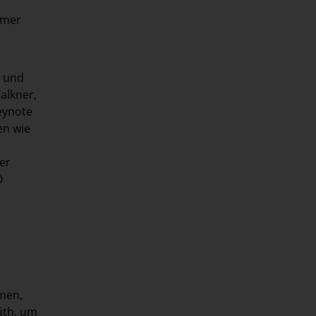
mmer
n und
alkner,
eynote
en wie
er
O
hmen,
áth, um