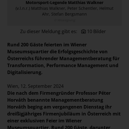
Motorsport-Legende Matthias Walkner
Paradies Garten
(v.l.n.r.) Matthias Walkner, Peter Schentler, Helmut
Ahr, Stefan Bergsmann
Raisin
© Wearegiving
section.d
Zu dieser Meldung gibt es:
10 Bilder
Swiss Life Select
The Companion
Rund 200 Gäste feierten im Wiener
Museumsquartier die Erfolgsgeschichte von
The Hoxton
Österreichs führender Managementberatung für
Unibail-Rodamco-Westfield
Transformation, Performance Management und
Vöslauer
Digitalisierung.
NMK
Wien, 12. September 2024
MEDIA
Die nach dem Firmengründer Professor Péter
Horváth benannte Managementberatung
KONTAKT
Horváth beging am vergangenen Dienstag ihr
dreißigjähriges Firmenjubiläum in Österreich mit
einer exklusiven Feier im Wiener
Museumsquartier. Rund 200 Gäste, darunter