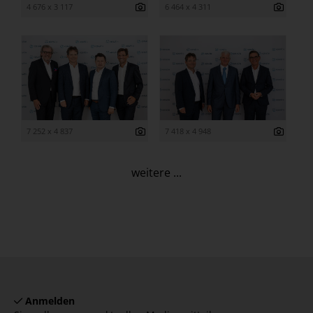
4 676 x 3 117
6 464 x 4 311
7 252 x 4 837
7 418 x 4 948
weitere ...
Anmelden