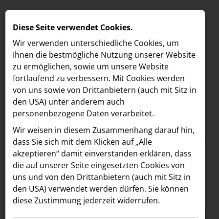
Diese Seite verwendet Cookies.
Wir verwenden unterschiedliche Cookies, um
Ihnen die best­mögliche Nutzung unserer Website
zu ermöglichen, sowie um unsere Website
fortlaufend zu verbessern. Mit Cookies werden
von uns sowie von Drittanbietern (auch mit Sitz in
den USA) unter anderem auch
personenbezogene Daten verarbeitet.
Meldungen
/
MELDUNGEN
Wir weisen in diesem Zusammenhang darauf hin,
Text
Bilder
LOEBELL NORDBERG
dass Sie sich mit dem Klicken auf „Alle
akzeptieren“ damit ein­ver­standen erklären, dass
INNER
12.09.2024
die auf unserer Seite eingesetzten Cookies von
Drei Jahrzehnte
aehre
uns und von den Drittanbietern (auch mit Sitz in
Astoria Artshow
den USA) verwendet werden dürfen. Sie können
Transformation und
diese Zustimmung jederzeit widerrufen.
B/S/H Hausgeräte
Unternehmenssteuerun