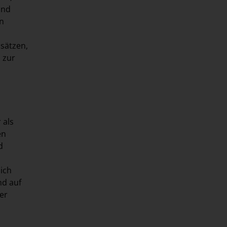
und
en
sätzen,
 zur
 als
en
d
ich
nd auf
er