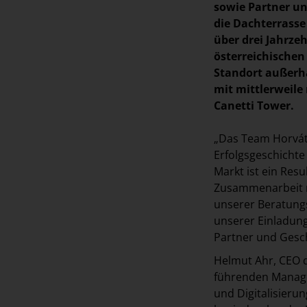
sowie Partner un
die Dachterrasse
über drei Jahrz
österreichischen
Standort außerh
mit mittlerweile
Canetti Tower.
„Das Team Horvát
Erfolgsgeschichte
Markt ist ein Res
Zusammenarbeit m
unserer Beratungs
unserer Einladung
Partner und Gesch
Helmut Ahr, CEO d
führenden Manag
und Digitalisierun