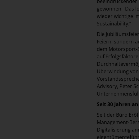
beeindruckender 
gewonnen. Das lok
wieder wichtige I
Sustainability.“
Die Jubiläumsfeie
Feiern, sondern 
dem Motorsport-Su
auf Erfolgsfaktor
Durchhaltevermöge
Überwindung von 
Vorstandsspreche
Advisory, Peter S
Unternehmensfü
Seit 30 Jahren a
Seit der Büro Eröf
Management-Bera
Digitalisierung a
eigentümergeführt