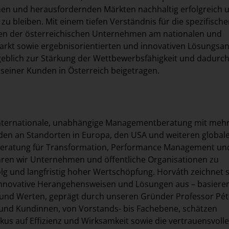
en und herausfordernden Märkten nachhaltig erfolgreich 
zu bleiben. Mit einem tiefen Verständnis für die spezifisch
n der österreichischen Unternehmen am nationalen und
arkt sowie ergebnisorientierten und innovativen Lösungsan
eblich zur Stärkung der Wettbewerbsfähigkeit und dadurch
 seiner Kunden in Österreich beigetragen.
 internationale, unabhängige Managementberatung mit mehr
den an Standorten in Europa, den USA und weiteren global
beratung für Transformation, Performance Management un
ühren wir Unternehmen und öffentliche Organisationen zu
lg und langfristig hoher Wertschöpfung. Horváth zeichnet s
 innovative Herangehensweisen und Lösungen aus – basiere
und Werten, geprägt durch unseren Gründer Professor Pét
und Kundinnen, von Vorstands- bis Fachebene, schätzen
us auf Effizienz und Wirksamkeit sowie die vertrauensvolle