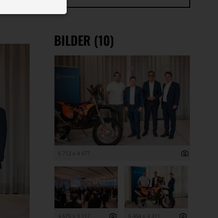
 ID auf Ihrem
 Funktion der
BILDER (10)
6 712 x 4 477
4 676 x 3 117
6 464 x 4 311