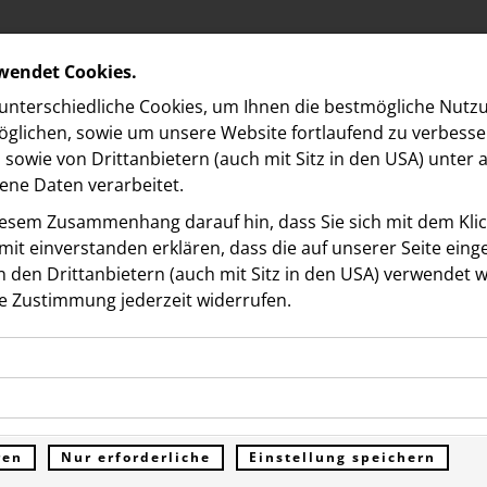
rwendet Cookies.
nterschiedliche Cookies, um Ihnen die best­mögliche Nutz
glichen, sowie um unsere Website fortlaufend zu verbesse
sowie von Drittanbietern (auch mit Sitz in den USA) unter
ne Daten verarbeitet.
iesem Zusammenhang darauf hin, dass Sie sich mit dem Klick
it ein­ver­standen erklären, dass die auf unserer Seite ein
 den Drittanbietern (auch mit Sitz in den USA) verwendet 
e Zustimmung jederzeit widerrufen.
ookies ermöglichen grundlegende Funktionen und sind für d
hrzehnte Transformation
Funktion der Website erforderlich. Diese Cookies speichern
kies erfassen Informationen anonym. Diese Informationen h
genen Daten und werden an keine Dritten übermittelt.
ternehmenssteuerung:
e unsere Besucher unsere Website nutzen.
ren
Nur erforderliche
Einstellung speichern
ümer der Website (Erstanbieter)