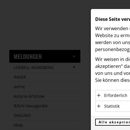
Diese Seite ve
Wir verwenden u
Website zu ermö
werden von uns 
personenbezoge
MELDUNGEN
Wir weisen in d
akzeptieren“ dam
LOEBELL NORDBERG
von uns und von
Meldungen
/
INNER
Sie können dies
Text
Bilder
aehre
Erforderlich
Astoria Artshow
12.09.2024
Essenzielle C
B/S/H Hausgeräte
Statistik
Drei Ja
einwandfreie 
Statistik Coo
DASUNO
personenbezo
und Un
verstehen, wi
Alle akzeptie
ebay
Anbieter: Eigent