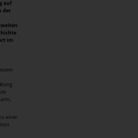
g auf
n der
 zweiten
chichte
ort im
diesem
klung
ste
mann,
zu einer
tion