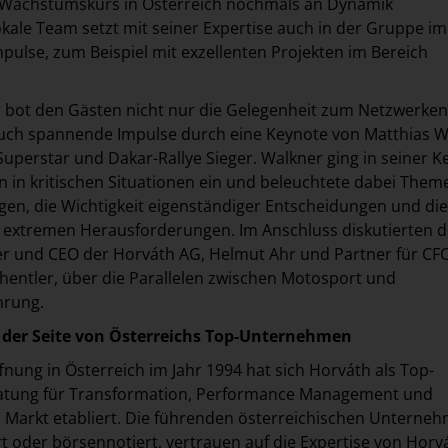
Wachstumskurs in Österreich nochmals an Dynamik
ale Team setzt mit seiner Expertise auch in der Gruppe i
mpulse, zum Beispiel mit exzellenten Projekten im Bereich
r bot den Gästen nicht nur die Gelegenheit zum Netzwerke
auch spannende Impulse durch eine Keynote von Matthias W
perstar und Dakar-Rallye Sieger. Walkner ging in seiner K
en in kritischen Situationen ein und beleuchtete dabei Them
n, die Wichtigkeit eigenständiger Entscheidungen und die
extremen Herausforderungen. Im Anschluss diskutierten d
r und CEO der Horváth AG, Helmut Ahr und Partner für CF
chentler, über die Parallelen zwischen Motosport und
hrung.
n der Seite von Österreichs Top-Unternehmen
fnung in Österreich im Jahr 1994 hat sich Horváth als Top-
tung für Transformation, Performance Management und
m Markt etabliert. Die führenden österreichischen Unterne
 oder börsennotiert, vertrauen auf die Expertise von Horv