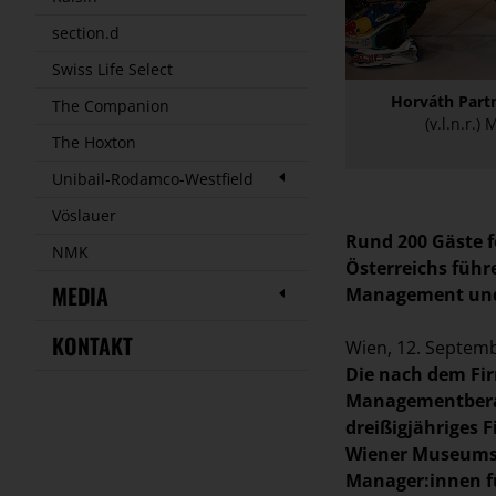
section.d
Swiss Life Select
Horváth Part
The Companion
(v.l.n.r.
The Hoxton
Unibail-Rodamco-Westfield
Vöslauer
Rund 200 Gäste f
NMK
Österreichs füh
MEDIA
Management und 
KONTAKT
Wien, 12. Septem
Die nach dem Fi
Managementberat
dreißigjähriges 
Wiener Museumsqu
Manager:innen f