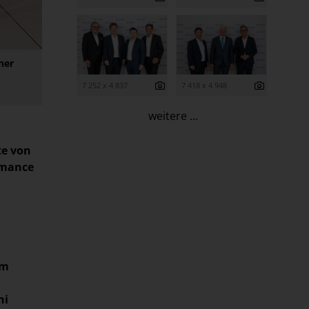
ner
7 252 x 4 837
7 418 x 4 948
weitere ...
te von
rmance
im
ni