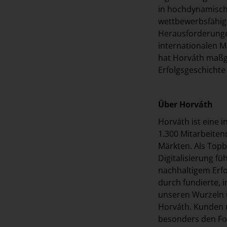
in hochdynamisch
wettbewerbsfähig 
Herausforderunge
internationalen M
hat Horváth maßg
Erfolgsgeschichte
Über Horváth
Horváth ist eine
1.300 Mitarbeiten
Märkten. Als Top
Digitalisierung f
nachhaltigem Erfo
durch fundierte,
unseren Wurzeln 
Horváth. Kunden 
besonders den Fok