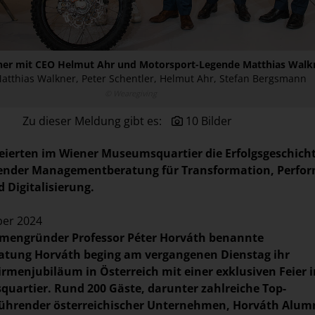
ner mit CEO Helmut Ahr und Motorsport-Legende Matthias Walk
) Matthias Walkner, Peter Schentler, Helmut Ahr, Stefan Bergsmann
© Wearegiving
Zu dieser Meldung gibt es:
10 Bilder
eierten im Wiener Museumsquartier die Erfolgsgeschich
render Managementberatung für Transformation, Perfo
Digitalisierung.
ber 2024
rmengründer Professor Péter Horváth benannte
ung Horváth beging am vergangenen Dienstag ihr
Firmenjubiläum in Österreich mit einer exklusiven Feier 
artier. Rund 200 Gäste, darunter zahlreiche Top-
ührender österreichischer Unternehmen, Horváth Alum