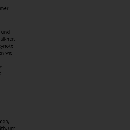
mmer
n und
alkner,
eynote
en wie
er
O
hmen,
áth, um