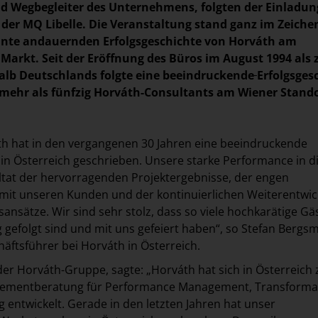
d Wegbegleiter des Unternehmens, folgten der Einladun
 der MQ Libelle. Die Veranstaltung stand ganz im Zeiche
ehnte andauernden Erfolgsgeschichte von Horváth am
 Markt. Seit der Eröffnung des Büros im August 1994 als
alb Deutschlands folgte eine beeindruckende
Erfolgsges
 mehr als fünfzig Horváth-Consultants am Wiener Stand
h hat in den vergangenen 30 Jahren eine beeindruckende
 in Österreich geschrieben. Unsere starke Performance in 
ultat der hervorragenden Projektergebnisse, der engen
it unseren Kunden und der kontinuierlichen Weiterentwic
ansätze. Wir sind sehr stolz, dass so viele hochkarätige Gä
 gefolgt sind und mit uns gefeiert haben“, so Stefan Bergs
äftsführer bei Horváth in Österreich.
er Horváth-Gruppe, sagte: „Horváth hat sich in Österreich 
ementberatung für Performance Management, Transforma
g entwickelt. Gerade in den letzten Jahren hat unser