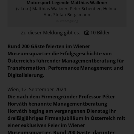
Motorsport-Legende Matthias Walkner
Paradies Garten
(v.l.n.r.) Matthias Walkner, Peter Schentler, Helmut
Ahr, Stefan Bergsmann
Raisin
© Wearegiving
section.d
Zu dieser Meldung gibt es:
10 Bilder
Swiss Life Select
The Companion
Rund 200 Gäste feierten im Wiener
Museumsquartier die Erfolgsgeschichte von
The Hoxton
Österreichs führender Managementberatung für
Unibail-Rodamco-Westfield
Transformation, Performance Management und
Vöslauer
Digitalisierung.
NMK
Wien, 12. September 2024
MEDIA
Die nach dem Firmengründer Professor Péter
Horváth benannte Managementberatung
KONTAKT
Horváth beging am vergangenen Dienstag ihr
dreißigjähriges Firmenjubiläum in Österreich mit
einer exklusiven Feier im Wiener
Museumsquartier. Rund 200 Gäste, darunter