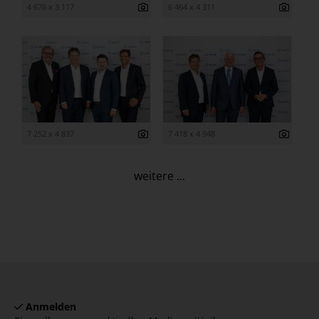
4 676 x 3 117
6 464 x 4 311
7 252 x 4 837
7 418 x 4 948
weitere ...
Anmelden