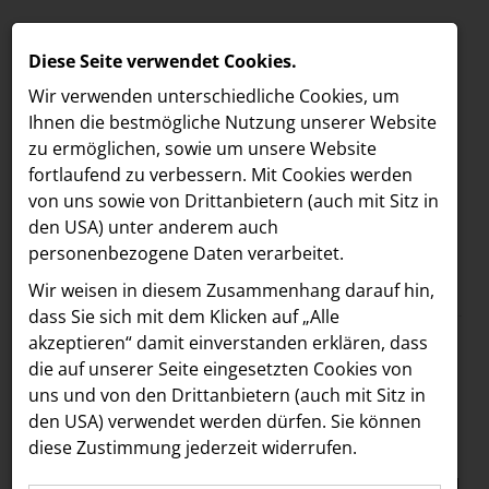
Diese Seite verwendet Cookies.
Wir verwenden unterschiedliche Cookies, um
Ihnen die best­mögliche Nutzung unserer Website
zu ermöglichen, sowie um unsere Website
fortlaufend zu verbessern. Mit Cookies werden
von uns sowie von Drittanbietern (auch mit Sitz in
den USA) unter anderem auch
personenbezogene Daten verarbeitet.
Meldungen
/
MELDUNGEN
Wir weisen in diesem Zusammenhang darauf hin,
Text
Bilder
LOEBELL NORDBERG
dass Sie sich mit dem Klicken auf „Alle
akzeptieren“ damit ein­ver­standen erklären, dass
INNER
12.09.2024
die auf unserer Seite eingesetzten Cookies von
Drei Jahrzehnte
aehre
uns und von den Drittanbietern (auch mit Sitz in
Astoria Artshow
den USA) verwendet werden dürfen. Sie können
Transformation und
diese Zustimmung jederzeit widerrufen.
B/S/H Hausgeräte
Unternehmenssteuerun