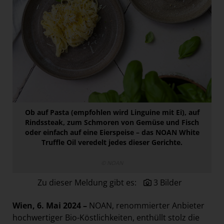
Paradies Garten
Raisin
section.d
Swiss Life Select
The Companion
The Hoxton
Unibail-Rodamco-Westfield
Ob auf Pasta (empfohlen wird Linguine mit Ei), auf
Rindssteak, zum Schmoren von Gemüse und Fisch
Vöslauer
oder einfach auf eine Eierspeise – das NOAN White
NMK
Truffle Oil veredelt jedes dieser Gerichte.
MEDIA
© NOAN
KONTAKT
Zu dieser Meldung gibt es:
3 Bilder
Wien, 6. Mai 2024 –
NOAN, renommierter Anbieter
hochwertiger Bio-Köstlichkeiten, enthüllt stolz die