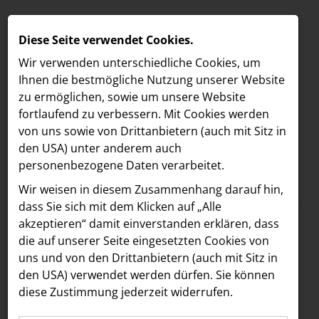
Diese Seite verwendet Cookies.
Wir verwenden unterschiedliche Cookies, um
Ihnen die best­mögliche Nutzung unserer Website
zu ermöglichen, sowie um unsere Website
fortlaufend zu verbessern. Mit Cookies werden
von uns sowie von Drittanbietern (auch mit Sitz in
den USA) unter anderem auch
personenbezogene Daten verarbeitet.
Meldungen
/
NOAN
MELDUNGEN
Wir weisen in diesem Zusammenhang darauf hin,
Text
Bilder
LOEBELL NORDBERG
dass Sie sich mit dem Klicken auf „Alle
akzeptieren“ damit ein­ver­standen erklären, dass
INNER
06.05.2024
die auf unserer Seite eingesetzten Cookies von
Ein Hauch von Luxus
aehre
uns und von den Drittanbietern (auch mit Sitz in
Astoria Artshow
den USA) verwendet werden dürfen. Sie können
für die Küche: NOAN
diese Zustimmung jederzeit widerrufen.
B/S/H Hausgeräte
präsentiert