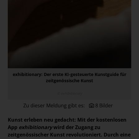
Paradies Garten
Raisin
section.d
Swiss Life Select
The Companion
The Hoxton
Unibail-Rodamco-Westfield
exhibitionary: Der erste KI-gesteuerte Kunstguide für
Vöslauer
zeitgenössische Kunst
NMK
© exhibitionary
MEDIA
Zu dieser Meldung gibt es:
8 Bilder
KONTAKT
Kunst erleben neu gedacht: Mit der kostenlosen
App
exhibitionary
wird der Zugang zu
zeitgenössischer Kunst revolutioniert. Durch eine