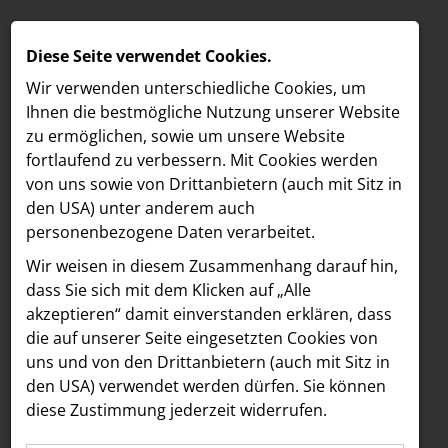
Diese Seite verwendet Cookies.
Wir verwenden unterschiedliche Cookies, um
Ihnen die best­mögliche Nutzung unserer Website
zu ermöglichen, sowie um unsere Website
fortlaufend zu verbessern. Mit Cookies werden
von uns sowie von Drittanbietern (auch mit Sitz in
den USA) unter anderem auch
personenbezogene Daten verarbeitet.
Meldungen
/
MELDUNGEN
Wir weisen in diesem Zusammenhang darauf hin,
Text
Bilder
LOEBELL NORDBERG
dass Sie sich mit dem Klicken auf „Alle
akzeptieren“ damit ein­ver­standen erklären, dass
INNER
10.02.2025
die auf unserer Seite eingesetzten Cookies von
exhibitionary: Der
aehre
uns und von den Drittanbietern (auch mit Sitz in
Astoria Artshow
den USA) verwendet werden dürfen. Sie können
erste KI-gesteuerte
diese Zustimmung jederzeit widerrufen.
B/S/H Hausgeräte
Kunstguide für