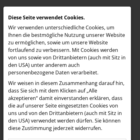
Diese Seite verwendet Cookies.
Wir verwenden unterschiedliche Cookies, um
Ihnen die best­mögliche Nutzung unserer Website
zu ermöglichen, sowie um unsere Website
fortlaufend zu verbessern. Mit Cookies werden
von uns sowie von Drittanbietern (auch mit Sitz in
den USA) unter anderem auch
personenbezogene Daten verarbeitet.
Meldungen
/
MELDUNGEN
Wir weisen in diesem Zusammenhang darauf hin,
Text
Bilder
LOEBELL NORDBERG
dass Sie sich mit dem Klicken auf „Alle
akzeptieren“ damit ein­ver­standen erklären, dass
INNER
10.02.2025
die auf unserer Seite eingesetzten Cookies von
exhibitionary: Der
aehre
uns und von den Drittanbietern (auch mit Sitz in
Astoria Artshow
den USA) verwendet werden dürfen. Sie können
erste KI-gesteuerte
diese Zustimmung jederzeit widerrufen.
B/S/H Hausgeräte
Kunstguide für