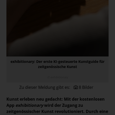
Paradies Garten
Raisin
section.d
Swiss Life Select
The Companion
The Hoxton
Unibail-Rodamco-Westfield
exhibitionary: Der erste KI-gesteuerte Kunstguide für
Vöslauer
zeitgenössische Kunst
NMK
© exhibitionary
MEDIA
Zu dieser Meldung gibt es:
8 Bilder
KONTAKT
Kunst erleben neu gedacht: Mit der kostenlosen
App
exhibitionary
wird der Zugang zu
zeitgenössischer Kunst revolutioniert. Durch eine