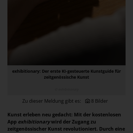
Paradies Garten
Raisin
section.d
Swiss Life Select
The Companion
The Hoxton
Unibail-Rodamco-Westfield
exhibitionary: Der erste KI-gesteuerte Kunstguide für
Vöslauer
zeitgenössische Kunst
NMK
© exhibitionary
MEDIA
Zu dieser Meldung gibt es:
8 Bilder
KONTAKT
Kunst erleben neu gedacht: Mit der kostenlosen
App
exhibitionary
wird der Zugang zu
zeitgenössischer Kunst revolutioniert. Durch eine