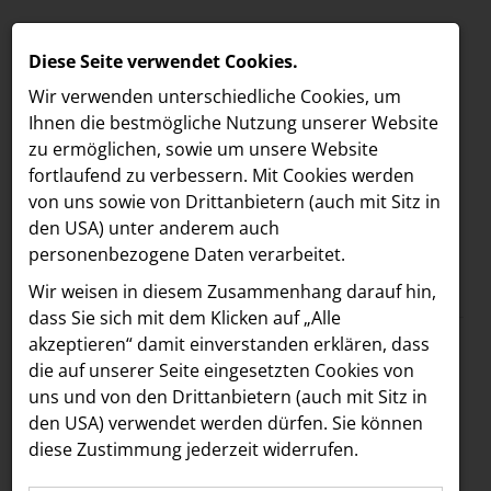
Diese Seite verwendet Cookies.
Wir verwenden unterschiedliche Cookies, um
Ihnen die best­mögliche Nutzung unserer Website
zu ermöglichen, sowie um unsere Website
fortlaufend zu verbessern. Mit Cookies werden
von uns sowie von Drittanbietern (auch mit Sitz in
den USA) unter anderem auch
personenbezogene Daten verarbeitet.
Meldungen
/
MELDUNGEN
Wir weisen in diesem Zusammenhang darauf hin,
Text
Bilder
LOEBELL NORDBERG
dass Sie sich mit dem Klicken auf „Alle
akzeptieren“ damit ein­ver­standen erklären, dass
INNER
10.02.2025
die auf unserer Seite eingesetzten Cookies von
exhibitionary: Der
aehre
uns und von den Drittanbietern (auch mit Sitz in
Astoria Artshow
den USA) verwendet werden dürfen. Sie können
erste KI-gesteuerte
diese Zustimmung jederzeit widerrufen.
B/S/H Hausgeräte
Kunstguide für