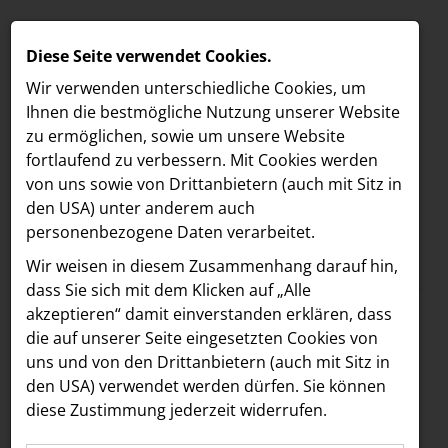
Diese Seite verwendet Cookies.
Wir verwenden unterschiedliche Cookies, um
Ihnen die best­mögliche Nutzung unserer Website
zu ermöglichen, sowie um unsere Website
fortlaufend zu verbessern. Mit Cookies werden
von uns sowie von Drittanbietern (auch mit Sitz in
den USA) unter anderem auch
personenbezogene Daten verarbeitet.
Meldungen
/
Freshfields
/
Corporate & Finance
MELDUNGEN
Wir weisen in diesem Zusammenhang darauf hin,
Text
Bilder
LOEBELL NORDBERG
dass Sie sich mit dem Klicken auf „Alle
akzeptieren“ damit ein­ver­standen erklären, dass
INNER
26.01.2026
die auf unserer Seite eingesetzten Cookies von
Freshfields advises on
aehre
uns und von den Drittanbietern (auch mit Sitz in
Astoria Artshow
den USA) verwendet werden dürfen. Sie können
successful WFL
diese Zustimmung jederzeit widerrufen.
B/S/H Hausgeräte
financing