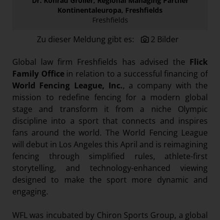
Dr. Konrad Gröller, Regional Managing Partner
Österreichische Post AG
Kontinentaleuropa, Freshfields
Freshfields
Paradies Garten
Zu dieser Meldung gibt es:
2 Bilder
Raisin
section.d
Global law firm Freshfields has advised the
Flick
Swiss Life Select
Family Office
in relation to a successful financing of
World Fencing League, Inc.
, a company with the
The Companion
mission to redefine fencing for a modern global
The Hoxton
stage and transform it from a niche Olympic
discipline into a sport that connects and inspires
Unibail-Rodamco-Westfield
fans around the world. The World Fencing League
Vöslauer
will debut in Los Angeles this April and is reimagining
NMK
fencing through simplified rules, athlete-first
storytelling, and technology-enhanced viewing
MEDIA
designed to make the sport more dynamic and
engaging.
KONTAKT
WFL was incubated by Chiron Sports Group, a global