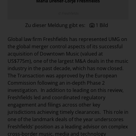
Maria Dreher-Lorjé Freshfields
Österreichische Post AG
© Freshfields
Paradies Garten
Raisin
Zu dieser Meldung gibt es:
1 Bild
section.d
Global law firm Freshfields has represented UMG on
Swiss Life Select
the global merger control aspects of its successful
acquisition of Downtown Music (valued at
The Companion
US$775m), one of the largest M&A deals in the music
The Hoxton
industry in the past decade, which has now closed.
Unibail-Rodamco-Westfield
The Transaction was approved by the European
Commission following an in-depth Phase 2
Vöslauer
investigation. In addition to leading on this review,
NMK
Freshfields led and coordinated regulatory
engagement and filings across other key
MEDIA
jurisdictions achieving timely clearances. This role in
KONTAKT
one of the landmark deals of the year underscores
Freshfields’ position as a leading advisor on complex
cross-border music, media and technology