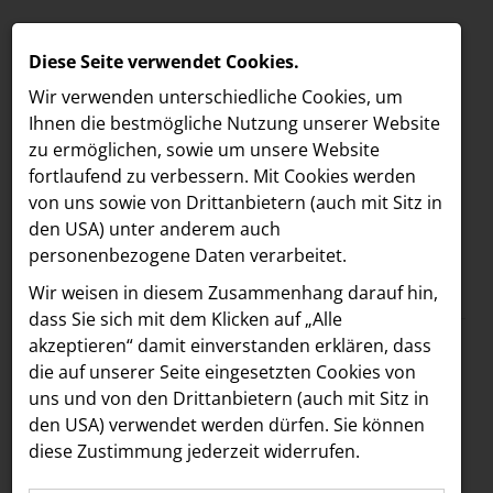
Diese Seite verwendet Cookies.
Wir verwenden unterschiedliche Cookies, um
Ihnen die best­mögliche Nutzung unserer Website
zu ermöglichen, sowie um unsere Website
fortlaufend zu verbessern. Mit Cookies werden
von uns sowie von Drittanbietern (auch mit Sitz in
den USA) unter anderem auch
personenbezogene Daten verarbeitet.
Meldungen
/
Freshfields
/
Corporate & Finance
MELDUNGEN
Wir weisen in diesem Zusammenhang darauf hin,
Text
Bilder
LOEBELL NORDBERG
dass Sie sich mit dem Klicken auf „Alle
akzeptieren“ damit ein­ver­standen erklären, dass
INNER
23.02.2026
die auf unserer Seite eingesetzten Cookies von
Freshfields advises
aehre
uns und von den Drittanbietern (auch mit Sitz in
Astoria Artshow
den USA) verwendet werden dürfen. Sie können
Universal Music
diese Zustimmung jederzeit widerrufen.
B/S/H Hausgeräte
Group (UMG) on