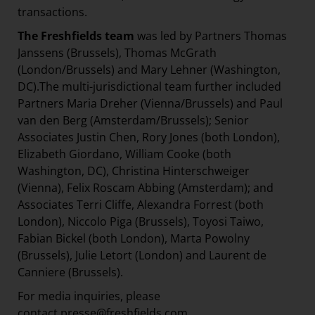
transactions.
The Freshfields team
was led by Partners Thomas
Janssens (Brussels), Thomas McGrath
(London/Brussels) and Mary Lehner (Washington,
DC).The multi-jurisdictional team further included
Partners Maria Dreher (Vienna/Brussels) and Paul
van den Berg (Amsterdam/Brussels); Senior
Associates Justin Chen, Rory Jones (both London),
Elizabeth Giordano, William Cooke (both
Washington, DC), Christina Hinterschweiger
(Vienna), Felix Roscam Abbing (Amsterdam); and
Associates Terri Cliffe, Alexandra Forrest (both
London), Niccolo Piga (Brussels), Toyosi Taiwo,
Fabian Bickel (both London), Marta Powolny
(Brussels), Julie Letort (London) and Laurent de
Canniere (Brussels).
For media inquiries, please
contact
presse@freshfields.com
.