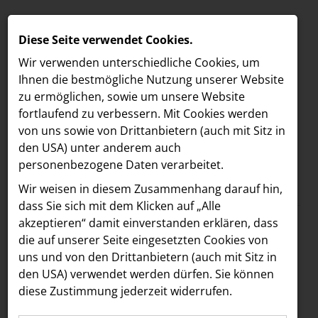
Diese Seite verwendet Cookies.
Wir verwenden unterschiedliche Cookies, um
Ihnen die best­mögliche Nutzung unserer Website
zu ermöglichen, sowie um unsere Website
fortlaufend zu verbessern. Mit Cookies werden
von uns sowie von Drittanbietern (auch mit Sitz in
den USA) unter anderem auch
personenbezogene Daten verarbeitet.
Meldungen
/
Freshfields
MELDUNGEN
Wir weisen in diesem Zusammenhang darauf hin,
Text
Bilder
LOEBELL NORDBERG
dass Sie sich mit dem Klicken auf „Alle
akzeptieren“ damit ein­ver­standen erklären, dass
INNER
27.06.2025
die auf unserer Seite eingesetzten Cookies von
Freshfields begleitet
aehre
uns und von den Drittanbietern (auch mit Sitz in
Astoria Artshow
den USA) verwendet werden dürfen. Sie können
Verkauf der WTE
diese Zustimmung jederzeit widerrufen.
B/S/H Hausgeräte
Wassertechnik an