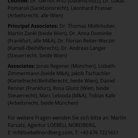
Counsel:
Dr. Gernot Fritz (Datenschutz), Dr. Lukas
Pomaroli (Sanktionsrecht), Leonhard Prasser
(Arbeitsrecht, alle Wien)
Principal Associates:
Dr. Thomas Mollnhuber,
Martin Zankl (beide Wien), Dr. Anna Dominke
(Frankfurt, alle M&A), Dr. Florian Reiter-Werzin
(Kartell-/Beihilferecht), Dr. Andreas Langer
(Steuerrecht, beide Wien)
Associates:
Jonas Regener (München), Lisbeth
Zimmermann (beide M&A), Jakob Tschachler
(Kartellrecht/Beihilferecht, beide Wien), Daniel
Renner (Frankfurt), Rosa Glunz (Wien, beide
Steuerrecht), Marc Lebioda (M&A), Tobias Kalb
(Arbeitsrecht, beide München)
Für weitere Fragen wenden Sie sich bitte an: Martin
Fürsatz, Agentur LOEBELL NORDBERG,
E:
mf@loebellnordberg.com
, T: +43 676 7221651