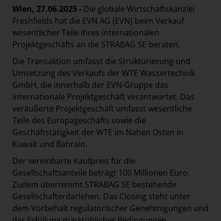
Österreichische Post AG
Wien, 27.06.2025 -
Die globale Wirtschaftskanzlei
Freshfields hat die EVN AG (EVN) beim Verkauf
Paradies Garten
wesentlicher Teile ihres internationalen
Raisin
Projektgeschäfts an die STRABAG SE beraten.
section.d
Die Transaktion umfasst die Strukturierung und
Umsetzung des Verkaufs der WTE Wassertechnik
Swiss Life Select
GmbH, die innerhalb der EVN-Gruppe das
The Companion
internationale Projektgeschäft verantwortet. Das
The Hoxton
veräußerte Projektgeschäft umfasst wesentliche
Teile des Europageschäfts sowie die
Unibail-Rodamco-Westfield
Geschäftstätigkeit der WTE im Nahen Osten in
Vöslauer
Kuwait und Bahrain.
NMK
Der vereinbarte Kaufpreis für die
MEDIA
Gesellschaftsanteile beträgt 100 Millionen Euro.
Zudem übernimmt STRABAG SE bestehende
KONTAKT
Gesellschafterdarlehen. Das Closing steht unter
dem Vorbehalt regulatorischer Genehmigungen und
der Erfüllung marktüblicher Bedingungen.