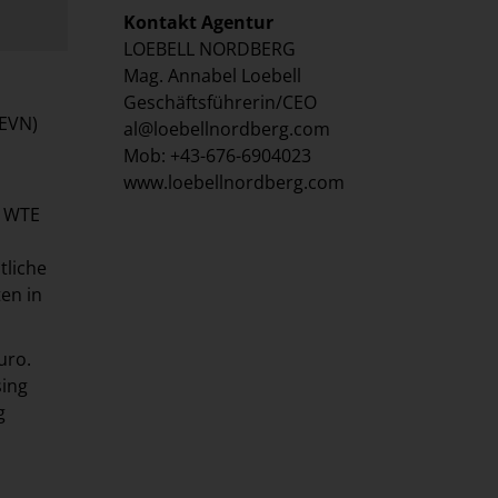
Kontakt Agentur
LOEBELL NORDBERG
Mag. Annabel Loebell
Geschäftsführerin/CEO
(EVN)
al@loebellnordberg.com
Mob: +43-676-6904023
www.loebellnordberg.com
r WTE
tliche
en in
uro.
ing
g