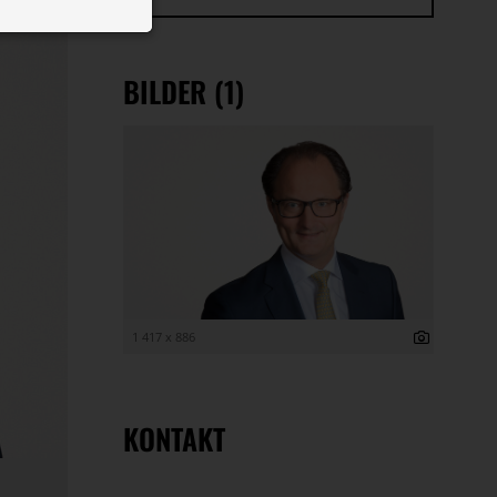
 ID auf Ihrem
 Funktion der
BILDER (1)
1 417 x 886
KONTAKT