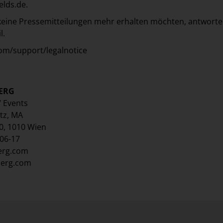
elds.de
.
keine Pressemitteilungen mehr erhalten möchten, antworte
l.
om/support/legalnotice
ERG
/ Events
tz, MA
0, 1010 Wien
 06-17
erg.com
berg.com