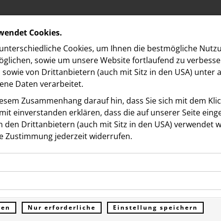
rwendet Cookies.
nterschiedliche Cookies, um Ihnen die best­mögliche Nutz
glichen, sowie um unsere Website fortlaufend zu verbesse
sowie von Drittanbietern (auch mit Sitz in den USA) unter
ne Daten verarbeitet.
iesem Zusammenhang darauf hin, dass Sie sich mit dem Klick
it ein­ver­standen erklären, dass die auf unserer Seite ein
 den Drittanbietern (auch mit Sitz in den USA) verwendet 
ds
e Zustimmung jederzeit widerrufen.
ookies ermöglichen grundlegende Funktionen und sind für d
elds begleitet Verkauf de
Funktion der Website erforderlich. Diese Cookies speichern
kies erfassen Informationen anonym. Diese Informationen h
genen Daten und werden an keine Dritten übermittelt.
ssertechnik an STRABAG
e unsere Besucher unsere Website nutzen.
ren
Nur erforderliche
Einstellung speichern
ümer der Website (Erstanbieter)