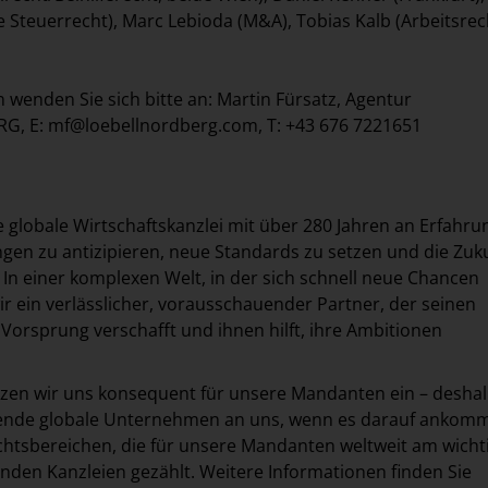
e Steuerrecht), Marc Lebioda (M&A), Tobias Kalb (Arbeitsrec
n wenden Sie sich bitte an: Martin Fürsatz, Agentur
G, E:
mf@loebellnordberg.com
, T: +43 676 7221651
ne globale Wirtschaftskanzlei mit über 280 Jahren an Erfahru
gen zu antizipieren, neue Standards zu setzen und die Zuk
 In einer komplexen Welt, in der sich schnell neue Chancen
ir ein verlässlicher, vorausschauender Partner, der seinen
orsprung verschafft und ihnen hilft, ihre Ambitionen
etzen wir uns konsequent für unsere Mandanten ein – desha
ende globale Unternehmen an uns, wenn es darauf ankomm
htsbereichen, die für unsere Mandanten weltweit am wicht
enden Kanzleien gezählt. Weitere Informationen finden Sie