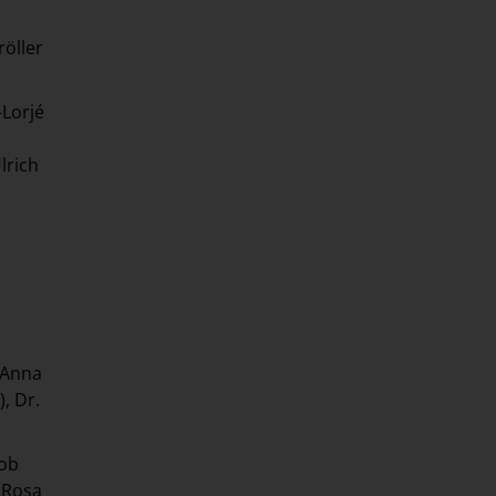
öller
-Lorjé
lrich
 Anna
, Dr.
kob
, Rosa