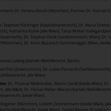
rtnerin Dr. Verena Nosch (München), Partner Dr. Konrad Gr
r. Stephan Pachinger (Kapitalmarktrecht), Dr. Maria Dreher
recht), Katharina Kubik (alle Wien), Tanja Walter-Yadegardjam
Steuerrecht), Dr. Stephan Denk (Sanktionsrecht, Wien), Dr. U
rf/München), Dr. Karin Buzanich-Sommeregger (Wien, beide
omas Lübbig (Kartell-/Beihilferecht, Berlin)
ot Fritz (Datenschutz), Dr. Lukas Pomaroli (Sanktionsrecht),
(Arbeitsrecht, alle Wien)
tes:
Dr. Thomas Mollnhuber, Martin Zankl (beide Wien), Dr.
, alle M&A), Dr. Florian Reiter-Werzin (Kartell-/Beihilferecht)
teuerrecht, beide Wien)
 Regener (München), Lisbeth Zimmermann (beide M&A), Ja
lrecht/Beihilferecht, beide Wien), Daniel Renner (Frankfurt)