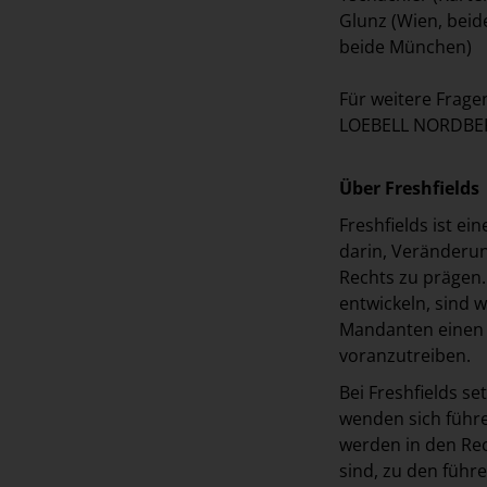
Glunz (Wien, beid
beide München)
Für weitere Frage
LOEBELL NORDBER
Über Freshfields
Freshfields ist ei
darin, Veränderun
Rechts zu prägen.
entwickeln, sind w
Mandanten einen V
voranzutreiben.
Bei Freshfields s
wenden sich führ
werden in den Rec
sind, zu den führ