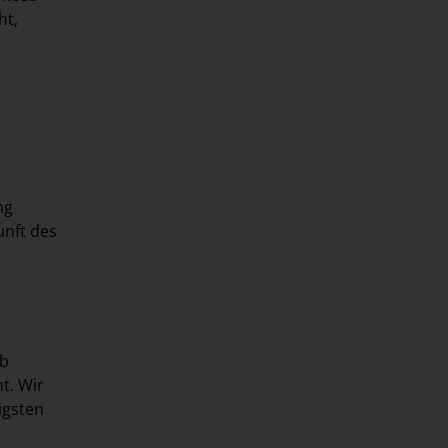
ht,
ng
unft des
lb
t. Wir
igsten