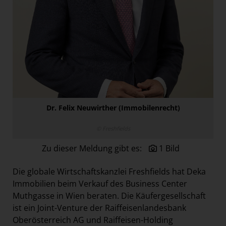
Österreichische Post AG
Paradies Garten
Raisin
section.d
Swiss Life Select
The Companion
Dr. Felix Neuwirther (Immobilenrecht)
The Hoxton
Unibail-Rodamco-Westfield
© Freshfields
Vöslauer
Zu dieser Meldung gibt es:
1 Bild
NMK
Die globale Wirtschaftskanzlei Freshfields hat Deka
MEDIA
Immobilien beim Verkauf des Business Center
Muthgasse in Wien beraten. Die Käufergesellschaft
KONTAKT
ist ein Joint-Venture der Raiffeisenlandesbank
Oberösterreich AG und Raiffeisen-Holding