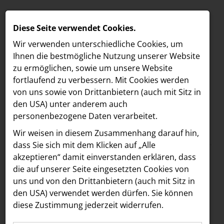
Diese Seite verwendet Cookies.
Wir verwenden unterschiedliche Cookies, um
Ihnen die best­mögliche Nutzung unserer Website
zu ermöglichen, sowie um unsere Website
fortlaufend zu verbessern. Mit Cookies werden
von uns sowie von Drittanbietern (auch mit Sitz in
den USA) unter anderem auch
personenbezogene Daten verarbeitet.
Meldungen
/
Freshfields
MELDUNGEN
Wir weisen in diesem Zusammenhang darauf hin,
Text
Bilder
LOEBELL NORDBERG
dass Sie sich mit dem Klicken auf „Alle
akzeptieren“ damit ein­ver­standen erklären, dass
INNER
01.06.2026
die auf unserer Seite eingesetzten Cookies von
Freshfields berät
aehre
uns und von den Drittanbietern (auch mit Sitz in
Astoria Artshow
den USA) verwendet werden dürfen. Sie können
Deka Immobilien
diese Zustimmung jederzeit widerrufen.
B/S/H Hausgeräte
beim Verkauf des