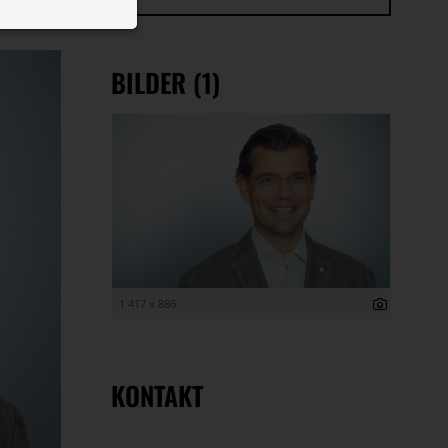
 ID auf Ihrem
 Funktion der
BILDER (1)
1 417 x 886
KONTAKT