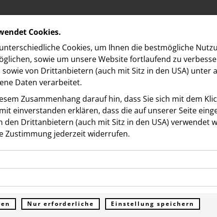
rwendet Cookies.
nterschiedliche Cookies, um Ihnen die best­mögliche Nutz
glichen, sowie um unsere Website fortlaufend zu verbesse
sowie von Drittanbietern (auch mit Sitz in den USA) unter
ne Daten verarbeitet.
iesem Zusammenhang darauf hin, dass Sie sich mit dem Klick
it ein­ver­standen erklären, dass die auf unserer Seite ein
 den Drittanbietern (auch mit Sitz in den USA) verwendet 
ds
e Zustimmung jederzeit widerrufen.
ookies ermöglichen grundlegende Funktionen und sind für d
elds berät Julius Meinl be
Funktion der Website erforderlich. Diese Cookies speichern
kies erfassen Informationen anonym. Diese Informationen h
genen Daten und werden an keine Dritten übermittelt.
tigen und EIB-gefördert
e unsere Besucher unsere Website nutzen.
ren
Nur erforderliche
Einstellung speichern
ümer der Website (Erstanbieter)