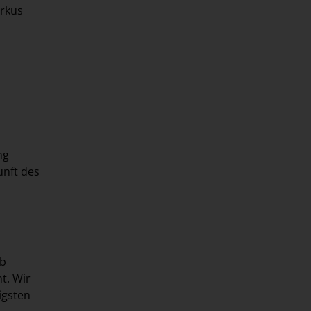
arkus
ng
unft des
lb
t. Wir
igsten