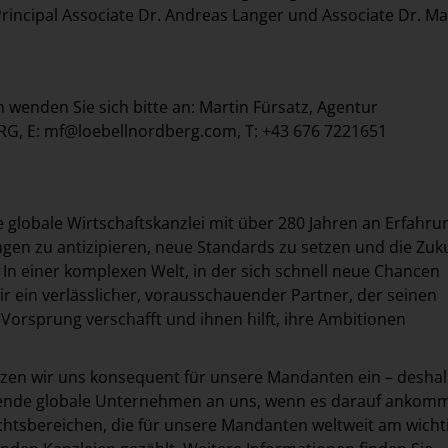
Principal Associate Dr. Andreas Langer und Associate Dr. M
n wenden Sie sich bitte an: Martin Fürsatz, Agentur
G, E:
mf@loebellnordberg.com
, T: +43 676 7221651
ne globale Wirtschaftskanzlei mit über 280 Jahren an Erfahru
gen zu antizipieren, neue Standards zu setzen und die Zuk
 In einer komplexen Welt, in der sich schnell neue Chancen
ir ein verlässlicher, vorausschauender Partner, der seinen
orsprung verschafft und ihnen hilft, ihre Ambitionen
etzen wir uns konsequent für unsere Mandanten ein – desha
ende globale Unternehmen an uns, wenn es darauf ankomm
htsbereichen, die für unsere Mandanten weltweit am wicht