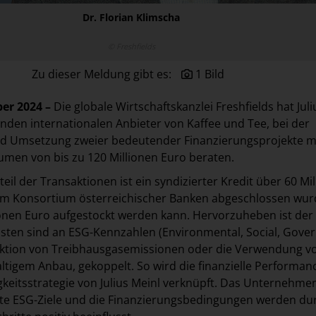
Dr. Florian Klimscha
© Freshfields
Zu dieser Meldung gibt es:
1 Bild
er 2024 –
Die globale Wirtschaftskanzlei Freshfields hat Juli
enden internationalen Anbieter von Kaffee und Tee, bei der
nd Umsetzung zweier bedeutender Finanzierungsprojekte m
men von bis zu 120 Millionen Euro beraten.
eil der Transaktionen ist ein syndizierter Kredit über 60 Mi
nem Konsortium österreichischer Banken abgeschlossen wu
lionen Euro aufgestockt werden kann. Hervorzuheben ist der
kosten sind an ESG-Kennzahlen (Environmental, Social, Gove
uktion von Treibhausgasemissionen oder die Verwendung v
ltigem Anbau, gekoppelt. So wird die finanzielle Performanc
gkeitsstrategie von Julius Meinl verknüpft. Das Unternehme
mte ESG-Ziele und die Finanzierungsbedingungen werden du