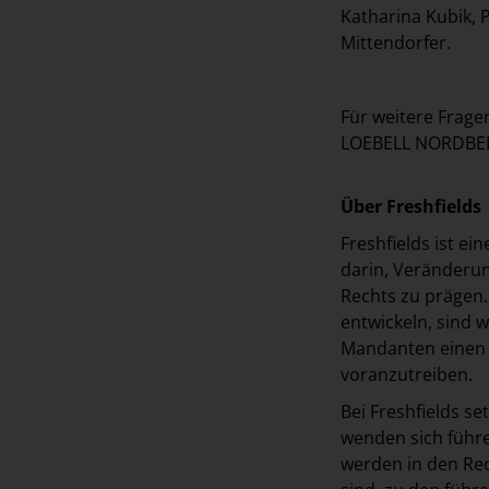
Katharina Kubik, 
Mittendorfer.
Für weitere Frage
LOEBELL NORDBER
Über Freshfields
Freshfields ist ei
darin, Veränderun
Rechts zu prägen.
entwickeln, sind w
Mandanten einen V
voranzutreiben.
Bei Freshfields s
wenden sich führ
werden in den Rec