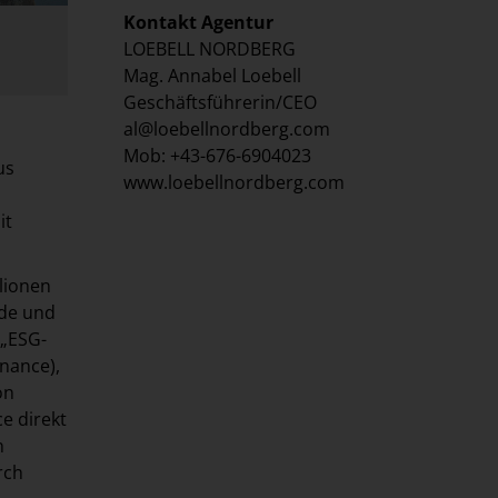
Kontakt Agentur
LOEBELL NORDBERG
Mag. Annabel Loebell
Geschäftsführerin/CEO
al@loebellnordberg.com
Mob: +43-676-6904023
us
www.loebellnordberg.com
it
llionen
rde und
 „ESG-
rnance),
on
e direkt
n
rch