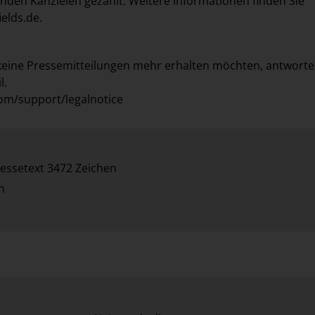
enden Kanzleien gezählt. Weitere Informationen finden Sie
ields.de
.
keine Pressemitteilungen mehr erhalten möchten, antworte
l.
om/support/legalnotice
essetext 3472 Zeichen
n