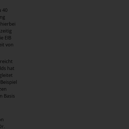
u 40
ing
 hierbei
zeitig
ie EIB
eit von
reicht
lds hat
leitet
Beispiel
zen
n Basis
on
Dr.