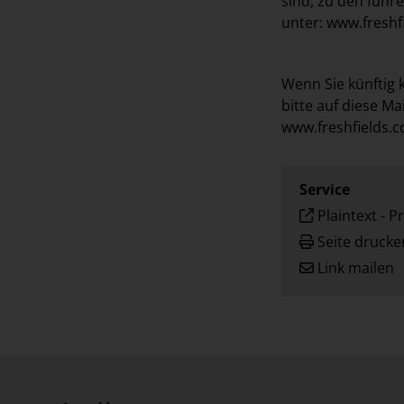
sind, zu den führ
unter:
www.freshf
Wenn Sie künftig 
bitte auf diese Mai
www.freshfields.c
Service
Plaintext
-
Pr
Seite drucke
Link mailen