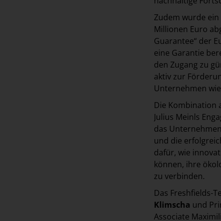
nachhaltige Fortsc
Zudem wurde ein b
Millionen Euro ab
Guarantee“ der Eur
eine Garantie bere
den Zugang zu gün
aktiv zur Förderu
Unternehmen wie J
Die Kombination 
Julius Meinls Eng
das Unternehmen 
und die erfolgrei
dafür, wie innova
können, ihre ökolo
zu verbinden.
Das Freshfields-
Klimscha
und Pri
Associate Maximili