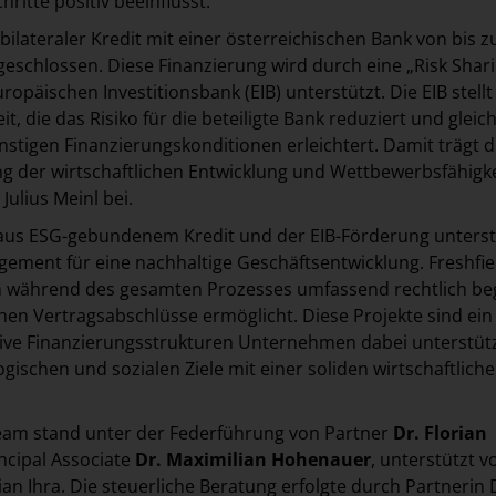
hritte positiv beeinflusst.
ilateraler Kredit mit einer österreichischen Bank von bis z
geschlossen. Diese Finanzierung wird durch eine „Risk Shar
opäischen Investitionsbank (EIB) unterstützt. Die EIB stellt
it, die das Risiko für die beteiligte Bank reduziert und gleich
stigen Finanzierungskonditionen erleichtert. Damit trägt d
ng der wirtschaftlichen Entwicklung und Wettbewerbsfähigk
ulius Meinl bei.
aus ESG-gebundenem Kredit und der EIB-Förderung unterst
agement für eine nachhaltige Geschäftsentwicklung. Freshfie
während des gesamten Prozesses umfassend rechtlich beg
chen Vertragsabschlüsse ermöglicht. Diese Projekte sind ein 
tive Finanzierungsstrukturen Unternehmen dabei unterstüt
gischen und sozialen Ziele mit einer soliden wirtschaftliche
Team stand unter der Federführung von Partner
Dr. Florian
ncipal Associate
Dr. Maximilian Hohenauer
, unterstützt v
an Ihra. Die steuerliche Beratung erfolgte durch Partnerin 