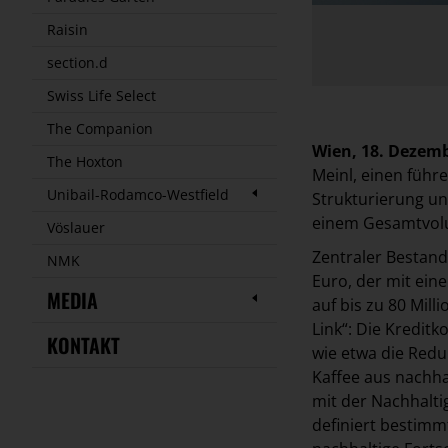
Raisin
section.d
Swiss Life Select
The Companion
Wien, 18. Dezemb
The Hoxton
Meinl, einen führ
Unibail-Rodamco-Westfield
Strukturierung u
einem Gesamtvolu
Vöslauer
Zentraler Bestandt
NMK
Euro, der mit ei
MEDIA
auf bis zu 80 Mil
Link“: Die Kredit
KONTAKT
wie etwa die Red
Kaffee aus nachha
mit der Nachhalti
definiert bestim