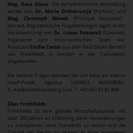
Mag.
Rosa Glunz
. Die kartellrechtliche Anmeldung
wurde von
Dr. Maria Dreher-Lorjé
(Partner) und
Mag. Christoph Wanek
(Principal Associate)
betreut. Regulatorische Fragestellungen lagen in der
Verantwortung von
Dr.
Lukas Pomaroli
(Counsel).
Ergänzend zum österreichischen Team war
Associate
Emilia Carter
aus dem Real Estate Bereich
von Freshfields in London in die Transaktion
eingebunden.
Für weitere Fragen wenden Sie sich bitte an: Valerie
Hauff-Prieth, Agentur LOEBELL NORDBERG,
E:
vhp@loebellnordberg.com
, T: +43 660 82 82 808
Über Freshfields
Freshfields ist eine globale Wirtschaftskanzlei mit
über 280 Jahren an Erfahrung darin, Veränderungen
zu antizipieren, neue Standards zu setzen und die
Zukunft des Rechts zu prägen. In einer komplexen