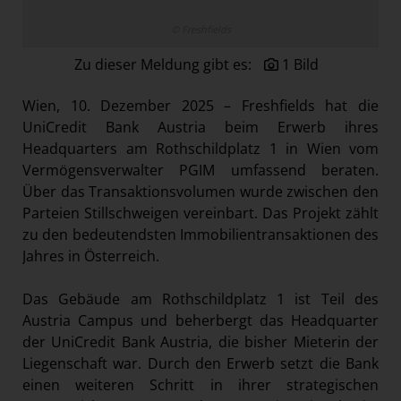
Österreichische Post AG
© Freshfields
Paradies Garten
Zu dieser Meldung gibt es:
1 Bild
Raisin
section.d
Wien, 10. Dezember 2025 – Freshfields hat die
UniCredit Bank Austria beim Erwerb ihres
Swiss Life Select
Headquarters am Rothschildplatz 1 in Wien vom
The Companion
Vermögensverwalter PGIM umfassend beraten.
Über das Transaktionsvolumen wurde zwischen den
The Hoxton
Parteien Stillschweigen vereinbart. Das Projekt zählt
Unibail-Rodamco-Westfield
zu den bedeutendsten Immobilientransaktionen des
Vöslauer
Jahres in Österreich.
NMK
Das Gebäude am Rothschildplatz 1 ist Teil des
MEDIA
Austria Campus und beherbergt das Headquarter
der UniCredit Bank Austria, die bisher Mieterin der
KONTAKT
Liegenschaft war. Durch den Erwerb setzt die Bank
einen weiteren Schritt in ihrer strategischen