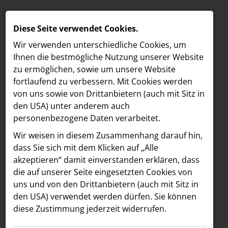
Diese Seite verwendet Cookies.
Wir verwenden unterschiedliche Cookies, um
Ihnen die best­mögliche Nutzung unserer Website
zu ermöglichen, sowie um unsere Website
fortlaufend zu verbessern. Mit Cookies werden
von uns sowie von Drittanbietern (auch mit Sitz in
den USA) unter anderem auch
personenbezogene Daten verarbeitet.
Meldungen
/
Freshfields
/
Corporate & Finance
MELDUNGEN
Wir weisen in diesem Zusammenhang darauf hin,
Text
Bilder
LOEBELL NORDBERG
dass Sie sich mit dem Klicken auf „Alle
akzeptieren“ damit ein­ver­standen erklären, dass
INNER
10.12.2025
die auf unserer Seite eingesetzten Cookies von
Freshfields berät
aehre
uns und von den Drittanbietern (auch mit Sitz in
Astoria Artshow
den USA) verwendet werden dürfen. Sie können
UniCredit Bank
diese Zustimmung jederzeit widerrufen.
B/S/H Hausgeräte
Austria beim Erwerb