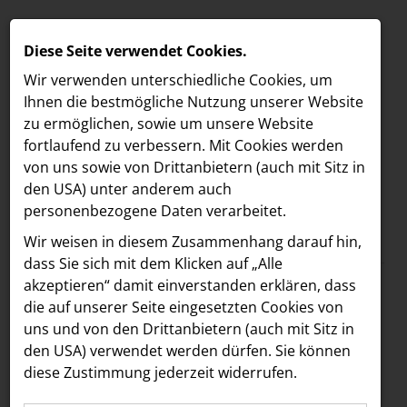
Diese Seite verwendet Cookies.
Wir verwenden unterschiedliche Cookies, um
Ihnen die best­mögliche Nutzung unserer Website
zu ermöglichen, sowie um unsere Website
fortlaufend zu verbessern. Mit Cookies werden
von uns sowie von Drittanbietern (auch mit Sitz in
den USA) unter anderem auch
personenbezogene Daten verarbeitet.
Meldungen
/
Freshfields
MELDUNGEN
Wir weisen in diesem Zusammenhang darauf hin,
Text
Bilder
LOEBELL NORDBERG
dass Sie sich mit dem Klicken auf „Alle
akzeptieren“ damit ein­ver­standen erklären, dass
INNER
23.04.2024
die auf unserer Seite eingesetzten Cookies von
Freshfields ernennt
aehre
uns und von den Drittanbietern (auch mit Sitz in
Astoria Artshow
den USA) verwendet werden dürfen. Sie können
Dora Rendessy zur
diese Zustimmung jederzeit widerrufen.
B/S/H Hausgeräte
Counsel im