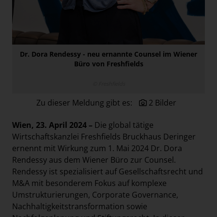
Österreichische Post AG
Paradies Garten
Raisin
Dr. Dora Rendessy - neu ernannte Counsel im Wiener
section.d
Büro von Freshfields
Swiss Life Select
© Freshfields
The Companion
Zu dieser Meldung gibt es:
2 Bilder
The Hoxton
Unibail-Rodamco-Westfield
Wien, 23. April 2024 –
Die global tätige
Vöslauer
Wirtschaftskanzlei Freshfields Bruckhaus Deringer
ernennt mit Wirkung zum 1. Mai 2024 Dr. Dora
NMK
Rendessy aus dem Wiener Büro zur Counsel.
MEDIA
Rendessy ist spezialisiert auf Gesellschaftsrecht und
M&A mit besonderem Fokus auf komplexe
KONTAKT
Umstrukturierungen, Corporate Governance,
Nachhaltigkeitstransformation sowie