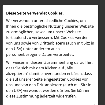
Diese Seite verwendet Cookies.
Wir verwenden unterschiedliche Cookies, um
Ihnen die best­mögliche Nutzung unserer Website
zu ermöglichen, sowie um unsere Website
fortlaufend zu verbessern. Mit Cookies werden
von uns sowie von Drittanbietern (auch mit Sitz in
den USA) unter anderem auch
personenbezogene Daten verarbeitet.
Meldungen
/
Freshfields
MELDUNGEN
Wir weisen in diesem Zusammenhang darauf hin,
Text
Bilder
LOEBELL NORDBERG
dass Sie sich mit dem Klicken auf „Alle
akzeptieren“ damit ein­ver­standen erklären, dass
INNER
22.04.2026
die auf unserer Seite eingesetzten Cookies von
Freshfields verstärkt
aehre
uns und von den Drittanbietern (auch mit Sitz in
Astoria Artshow
den USA) verwendet werden dürfen. Sie können
Wiener Büro mit zwei
diese Zustimmung jederzeit widerrufen.
B/S/H Hausgeräte
neuen Partner:innen