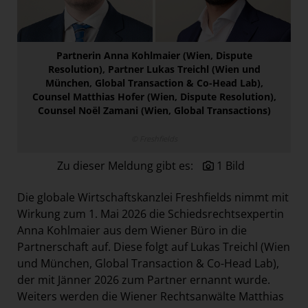
Österreichische Post AG
Paradies Garten
Partnerin Anna Kohlmaier (Wien, Dispute
Raisin
Resolution), Partner Lukas Treichl (Wien und
section.d
München, Global Transaction & Co-Head Lab),
Counsel Matthias Hofer (Wien, Dispute Resolution),
Swiss Life Select
Counsel Noël Zamani (Wien, Global Transactions)
The Companion
© Freshfields
The Hoxton
Zu dieser Meldung gibt es:
1 Bild
Unibail-Rodamco-Westfield
Vöslauer
Die globale Wirtschaftskanzlei Freshfields nimmt mit
Wirkung zum 1. Mai 2026 die Schiedsrechtsexpertin
NMK
Anna Kohlmaier aus dem Wiener Büro in die
MEDIA
Partnerschaft auf. Diese folgt auf Lukas Treichl (Wien
und München, Global Transaction & Co-Head Lab),
KONTAKT
der mit Jänner 2026 zum Partner ernannt wurde.
Weiters werden die Wiener Rechtsanwälte Matthias