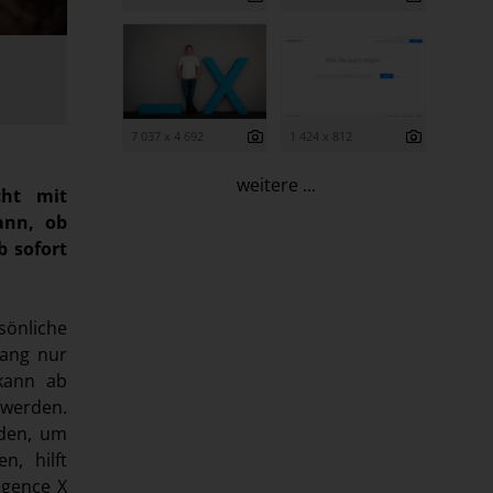
7 037 x 4 692
1 424 x 812
weitere ...
cht mit
ann, ob
b sofort
sönliche
lang nur
 kann ab
 werden.
den, um
n, hilft
ligence X