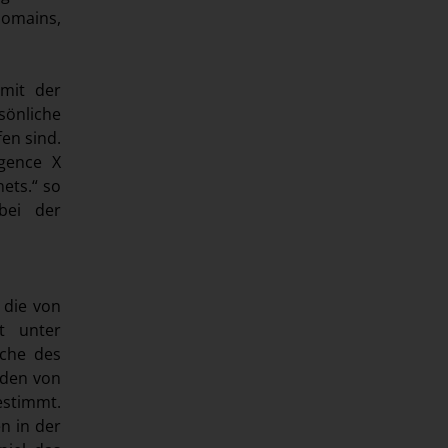
Domains,
 mit der
sönliche
en sind.
gence X
ets.“ so
bei der
, die von
t unter
iche des
rden von
estimmt.
n in der