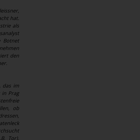
eissner,
cht hat.
strie als
sanalyst
e Botnet
ernehmen
iert den
er.
, das im
 in Prag
tenfreie
llen, ob
ressen,
atenleck
chsucht
B. Tor).