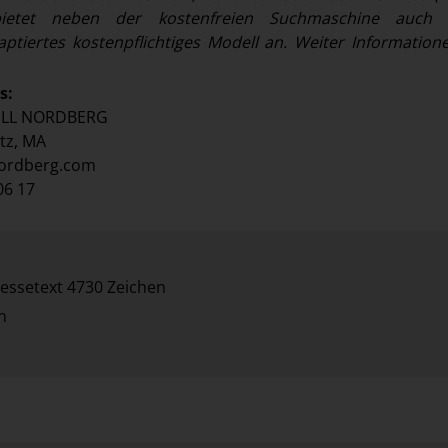
 bietet neben der kostenfreien Suchmaschine auch 
tiertes kostenpflichtiges Modell an. Weiter Information
s:
ELL NORDBERG
tz, MA
ordberg.com
06 17
essetext 4730 Zeichen
n