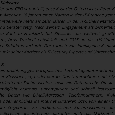
 Kleissner
er und CEO von Intelligence X ist der Österreicher Peter Kl
im Alter von 18 Jahren einen Namen in der IT-Branche gema
 mittlerweile mehr als zehn Jahren in der IT-Sicherheitsindu
d Berater tätig. Nach seinem Engagement als Sicherheit
n Bank in Frankfurt, hat Kleissner das weltweit größt
em „Virus Tracker“ entwickelt und 2015 an das US-Unt
r Solutions verkauft. Der Launch von Intelligence X mark
unkt seiner Karriere als IT-Security Experte und Unternehm
 X
st ein unabhängiges europäisches Technologieunternehmen
ter Kleissner gegründet wurde. Das Unternehmen mit Sitz
eichlautende Suchmaschine sowie ein Datenarchiv. Die kos
öglicht erstmals, unkompliziert und schnell festzuste
che Daten wie E-Mail-Adressen, Telefonnummern, IP-Ad
n oder ähnliches im Internet kursieren bzw. von einem D
. Im Gegensatz zu herkömmlichen Suchmaschinen dur
le Bereiche des Internets, darunter auch das Darknet (z.