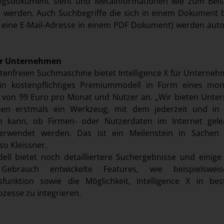
gsdokument sieht und Metainformationen wie zum Beisp
t werden. Auch Suchbegriffe die sich in einem Dokument 
el eine E-Mail-Adresse in einem PDF Dokument) werden aut
für Unternehmen
stenfreien Suchmaschine bietet Intelligence X für Unterne
in kostenpflichtiges Premiummodell in Form eines mon
 von 99 Euro pro Monat und Nutzer an. „Wir bieten Unt
nen erstmals ein Werkzeug, mit dem jederzeit und in 
n kann, ob Firmen- oder Nutzerdaten im Internet gele
verwendet werden. Das ist ein Meilenstein in Sachen 
so Kleissner.
l bietet noch detailliertere Suchergebnisse und einige
n Gebrauch entwickelte Features, wie beispielswei
sfunktion sowie die Möglichkeit, Intelligence X in be
esse zu integrieren.