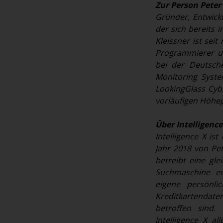
Zur Person Peter
Gründer, Entwickl
der sich bereits 
Kleissner ist seit
Programmierer un
bei der Deutsche
Monitoring Syst
LookingGlass Cybe
vorläufigen Höhep
Über Intelligence
Intelligence X i
Jahr 2018 von Pe
betreibt eine gl
Suchmaschine erm
eigene persönli
Kreditkartendate
betroffen sind
Intelligence X al