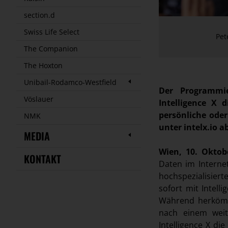
section.d
Swiss Life Select
Pet
The Companion
The Hoxton
Unibail-Rodamco-Westfield
Der Programmie
Vöslauer
Intelligence X
persönliche oder
NMK
unter intelx.io a
MEDIA
Wien, 10. Oktob
KONTAKT
Daten im Interne
hochspezialisier
sofort mit Intel
Während herkömm
nach einem weitg
Intelligence X di