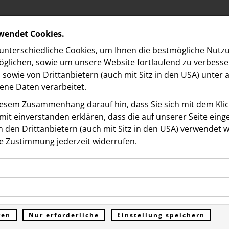
rwendet Cookies.
nterschiedliche Cookies, um Ihnen die best­mögliche Nutz
glichen, sowie um unsere Website fortlaufend zu verbesse
sowie von Drittanbietern (auch mit Sitz in den USA) unter
ne Daten verarbeitet.
iesem Zusammenhang darauf hin, dass Sie sich mit dem Klick
it ein­ver­standen erklären, dass die auf unserer Seite ein
 den Drittanbietern (auch mit Sitz in den USA) verwendet 
e Zustimmung jederzeit widerrufen.
ookies ermöglichen grundlegende Funktionen und sind für d
r Launch von Intelligence
Funktion der Website erforderlich. Diese Cookies speichern
kies erfassen Informationen anonym. Diese Informationen h
genen Daten und werden an keine Dritten übermittelt.
uchmaschine für das
e unsere Besucher unsere Website nutzen.
ren
Nur erforderliche
Einstellung speichern
ümer der Website (Erstanbieter)