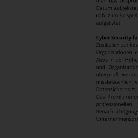
man das Ursprun
Datum aufgeliste
(d.h. zum Beispi
aufgelistet.
Cyber Security 
Zusätzlich zur ko
Organisationen e
Abos in der Höhe
und Organisatio
überprüft werde
missbräuchlich 
Datensicherheit“, 
Das Premiummodel
professionelle
Benachrichtigung
Unternehmensproz