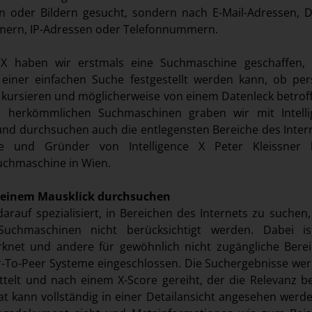
 oder Bildern gesucht, sondern nach E-Mail-Adressen, 
ern, IP-Adressen oder Telefonnummern.
e X haben wir erstmals eine Suchmaschine geschaffen,
e einer einfachen Suche festgestellt werden kann, ob per
 kursieren und möglicherweise von einem Datenleck betroff
 herkömmlichen Suchmaschinen graben wir mit Intelli
 und durchsuchen auch die entlegensten Bereiche des Intern
erte und Gründer von Intelligence X Peter Kleissner 
uchmaschine in Wien.
 einem Mausklick durchsuchen
 darauf spezialisiert, in Bereichen des Internets zu suchen
uchmaschinen nicht berücksichtigt werden. Dabei is
net und andere für gewöhnlich nicht zugängliche Bere
er-To-Peer Systeme eingeschlossen. Die Suchergebnisse we
ttelt und nach einem X-Score gereiht, der die Relevanz b
tat kann vollständig in einer Detailansicht angesehen werde