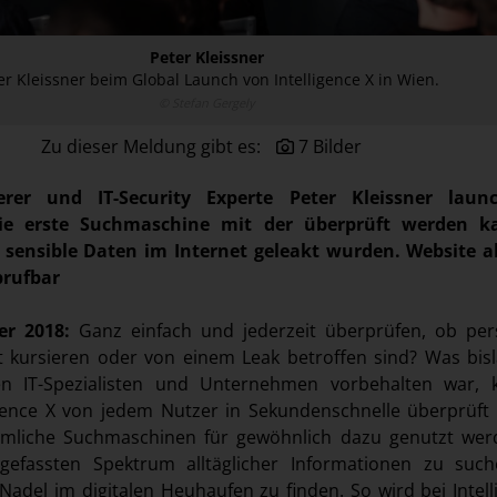
Peter Kleissner
er Kleissner beim Global Launch von Intelligence X in Wien.
© Stefan Gergely
Zu dieser Meldung gibt es:
7 Bilder
rer und IT-Security Experte Peter Kleissner laun
 die erste Suchmaschine mit der überprüft werden k
 sensible Daten im Internet geleakt wurden. Website a
brufbar
er 2018:
Ganz einfach und jederzeit überprüfen, ob per
t kursieren oder von einem Leak betroffen sind? Was bis
ten IT-Spezialisten und Unternehmen vorbehalten war,
ligence X von jedem Nutzer in Sekundenschnelle überprüft
liche Suchmaschinen für gewöhnlich dazu genutzt wer
efassten Spektrum alltäglicher Informationen zu suche
e Nadel im digitalen Heuhaufen zu finden. So wird bei Intel