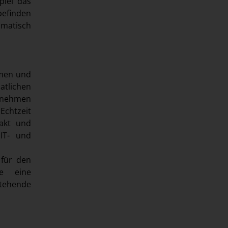
iel das
befinden
omatisch
hmen und
atlichen
ernehmen
Echtzeit
akt und
IT- und
 für den
se eine
stehende