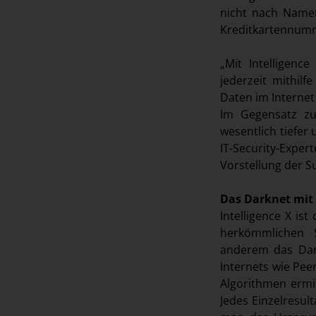
nicht nach Namen
Kreditkartennumm
„Mit Intelligenc
jederzeit mithilf
Daten im Internet
Im Gegensatz zu
wesentlich tiefer
IT-Security-Exp
Vorstellung der S
Das Darknet mit
Intelligence X ist
herkömmlichen S
anderem das Dark
Internets wie Pe
Algorithmen ermi
Jedes Einzelresul