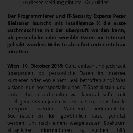
Zu dieser Meldung gibt es:
7 Bilder
Paradies Garten
Raisin
Der Programmierer und IT-Security Experte Peter
Kleissner launcht mit Intelligence X die erste
section.d
Suchmaschine mit der überprüft werden kann,
Swiss Life Select
ob persönliche oder sensible Daten im Internet
The Companion
geleakt wurden. Website ab sofort unter intelx.io
abrufbar
The Hoxton
Unibail-Rodamco-Westfield
Wien, 10. Oktober 2018:
Ganz einfach und jederzeit
überprüfen, ob persönliche Daten im Internet
Vöslauer
kursieren oder von einem Leak betroffen sind? Was
NMK
bislang nur hochspezialisierten IT-Spezialisten und
MEDIA
Unternehmen vorbehalten war, kann ab sofort mit
Intelligence X von jedem Nutzer in Sekundenschnelle
KONTAKT
überprüft werden. Während herkömmliche
Suchmaschinen für gewöhnlich dazu genutzt
werden, um nach einem weitgefassten Spektrum
alltäglicher Informationen zu suchen, hilft