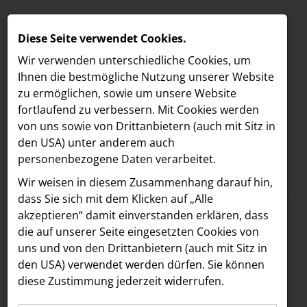
Diese Seite verwendet Cookies.
Wir verwenden unterschiedliche Cookies, um
Ihnen die best­mögliche Nutzung unserer Website
zu ermöglichen, sowie um unsere Website
fortlaufend zu verbessern. Mit Cookies werden
von uns sowie von Drittanbietern (auch mit Sitz in
den USA) unter anderem auch
personenbezogene Daten verarbeitet.
Meldungen
/
MELDUNGEN
Wir weisen in diesem Zusammenhang darauf hin,
Text
Bilder
LOEBELL NORDBERG
dass Sie sich mit dem Klicken auf „Alle
akzeptieren“ damit ein­ver­standen erklären, dass
INNER
09.10.2018
die auf unserer Seite eingesetzten Cookies von
Globaler Launch von
aehre
uns und von den Drittanbietern (auch mit Sitz in
Astoria Artshow
den USA) verwendet werden dürfen. Sie können
Intelligence X: Erste
diese Zustimmung jederzeit widerrufen.
B/S/H Hausgeräte
Suchmaschine für das