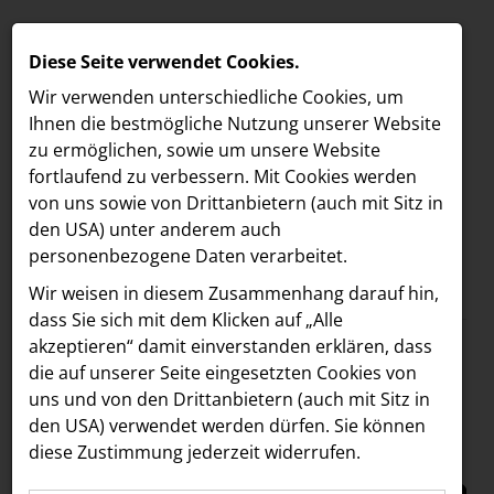
Diese Seite verwendet Cookies.
Wir verwenden unterschiedliche Cookies, um
Ihnen die best­mögliche Nutzung unserer Website
zu ermöglichen, sowie um unsere Website
fortlaufend zu verbessern. Mit Cookies werden
von uns sowie von Drittanbietern (auch mit Sitz in
den USA) unter anderem auch
personenbezogene Daten verarbeitet.
Meldungen
/
MELDUNGEN
Wir weisen in diesem Zusammenhang darauf hin,
Text
Bilder
LOEBELL NORDBERG
dass Sie sich mit dem Klicken auf „Alle
akzeptieren“ damit ein­ver­standen erklären, dass
INNER
10.05.2024
die auf unserer Seite eingesetzten Cookies von
Großes Lauferlebnis
aehre
uns und von den Drittanbietern (auch mit Sitz in
Astoria Artshow
den USA) verwendet werden dürfen. Sie können
und neuer
diese Zustimmung jederzeit widerrufen.
B/S/H Hausgeräte
Teilnehmer:innenrekor