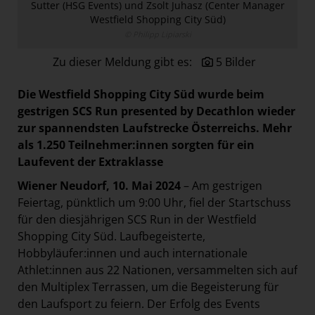
Sutter (HSG Events) und Zsolt Juhasz (Center Manager
Paradies Garten
Westfield Shopping City Süd)
Raisin
© Philipp Lipiarski
section.d
Zu dieser Meldung gibt es:
5 Bilder
Swiss Life Select
Die Westfield Shopping City Süd wurde beim
The Companion
gestrigen SCS Run presented by Decathlon
wieder
The Hoxton
zur spannendsten Laufstrecke Österreichs. Mehr
als 1.250 Teilnehmer:innen sorgten für ein
Unibail-Rodamco-Westfield
Laufevent der Extraklasse
Vöslauer
Wiener Neudorf, 10. Mai 2024
– Am gestrigen
NMK
Feiertag, pünktlich um 9:00 Uhr, fiel der Startschuss
für den diesjährigen SCS Run in der Westfield
MEDIA
Shopping City Süd. Laufbegeisterte,
KONTAKT
Hobbyläufer:innen und auch internationale
Athlet:innen aus 22 Nationen, versammelten sich auf
den Multiplex Terrassen, um die Begeisterung für
den Laufsport zu feiern. Der Erfolg des Events