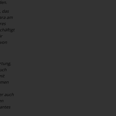
den.
, das
wara am
res
chäftigt
är
 von
rtung,
auch
mit
hmen
er auch
en
mantes