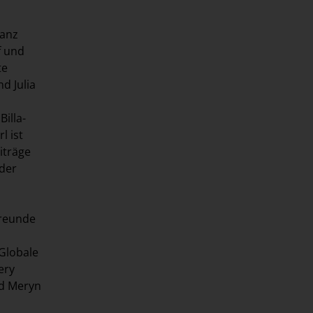
ganz
f und
te
nd Julia
Billa-
l ist
iträge
oder
Freunde
 Globale
ery
ed Meryn