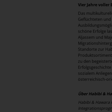
Vier Jahre voller 
Das multikulturel
Geflüchteten und
Ausbildungsmögli
schöne Erfolge l
Aljassem und Majd
Migrationshinterg
Standorte zur Ha
Produktsortiment 
zu den begeister
Erfolgsgeschichte
sozialem Anliegen
österreichisch-or
Über Habibi & H
Habibi & Hawara i
Integrationsprog