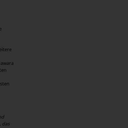
e
eitere
 Hawara
ten
t
hsten
nd
, das