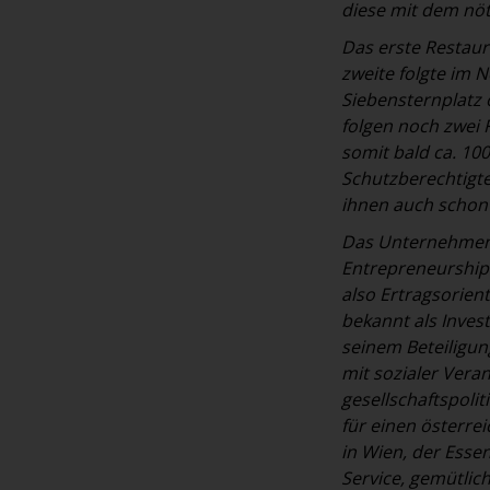
diese mit dem nö
Das erste Restaur
zweite folgte im 
Siebensternplatz
folgen noch zwei 
somit bald ca. 100
Schutzberechtigte
ihnen auch schon a
Das Unternehmen i
Entrepreneurship
also Ertragsorien
bekannt als Inves
seinem Beteiligu
mit sozialer Vera
gesellschaftspoli
für einen österre
in Wien, der Esse
Service, gemütlic