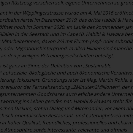
tigen Rüstzeug versehen soll, eigene Unternehmen zu grün
ant in der Wipplingerstrasse wurde am 4. Mai 2016 eröffnet
Nordbahnviertel im Dezember 2019, das dritte Habibi & Ha
 öffnet noch im Sommer 2020. Im Laufe des kommenden Jah
Filialen in der Seestadt und im Cape10. Habibi & Hawara bes
 MitarbeiterInnen, davon 2/3 mit Flucht- (Asyl- oder subsidi
) oder Migrationshintergrund. In allen Filialen sind manche
n den jeweiligen Betreibergesellschaften beteiligt.
st ganz im Sinne der Definition von „Sustainable
“ auf soziale, ökologische und auch ökonomische Verantwo
tierung, fokussiert. Gründungsvater ist Mag. Martin Rohla, 
torenjuror der Fernsehsendung „2Minuten2Millionen“, der 
ngsunternehmen Goodshares auch etliche andere Unterne
ntwortung ins Leben gerufen hat. Habibi & Hawara steht für
tischen Diskurs, steten Dialog und Miteinander, vor allem ab
ichisch-orientalischen Restaurant- und Cateringbetrieb mitt
n in hoher Qualität, freundliches, professionelles und char
he Atmosphäre sowie interessante, relevante und oftmals