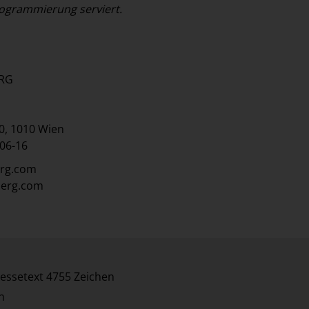
ogrammierung serviert.
RG
0, 1010 Wien
 06-16
erg.com
berg.com
essetext 4755 Zeichen
n