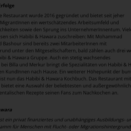
Erfolge
le Restaurant wurde 2016 gegründet und bietet seit jeher
 MigrantInnen ein wertschätzendes Arbeitsumfeld und
chkeiten sowie den Sprung ins UnternehmerInnentum. Viel
assen sich Habibi & Hawara zuschreiben: Mit Mohammad
 Bashour sind bereits zwei MitarbeiterInnen mit
rund unter den Mitgesellschaftern, bald zählen auch drei w
bibi & Hawara Gruppe. Auch ein stetig wachsendes
bei Billa und Merkur bringt die Spezialitäten von Habibi &
ten KundInnen nach Hause. Ein weiterer Höhepunkt der bun
 ist nun das Habibi & Hawara Kochbuch. Das Restaurant mi
 bietet eine Auswahl der beliebtesten und außergewöhnlic
ientalischen Rezepte seinen Fans zum Nachkochen an.
awara
st ein privat finanziertes und unabhängiges Ausbildungs- u
ramm für Menschen mit Flucht- oder Migrationshintergrund