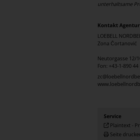
unterhaltsame Pr
Kontakt Agentur
LOEBELL NORDBE
Zona Čortanović
Neutorgasse 12/1
Fon: +43-1-890 44
zc@loebellnordb
www.loebellnord
Service
Plaintext
-
Pr
Seite drucke