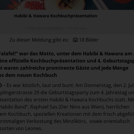
Habibi & Hawara Kochbuchpräsentation
© ©epilogy.photography – Tim Dornaus
Zu dieser Meldung gibt es:
18 Bilder
 Falafel!“ war das Motto, unter dem Habibi & Hawara am
seine offizielle Kochbuchpräsentation und 4. Geburtstags
bei waren zahlreiche prominente Gäste und jede Menge
aus dem neuen Kochbuch
20
– Es war köstlich, laut und bunt: Am Donnerstag, den 2. Jul
plingerstrasse 29 die Geburtstagsparty zum 4. Jahrestag u
Präsentation des ersten Habibi & Hawara Kochbuchs statt. Mi
„Habibi Band“, Raphael Sas (Der Nino aus Wien), herrlichen
m Kochbuch, speziellen Kreationen mit dem frisch abgefül
 erstmaligen Verkostung des Minzlikörs,
sowie orientalisch
sorten von Leones.