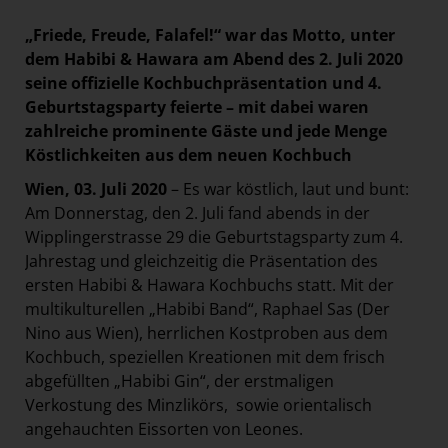
Paradies Garten
„Friede, Freude, Falafel!“ war das Motto, unter
Raisin
dem Habibi & Hawara am Abend des 2. Juli 2020
seine offizielle Kochbuchpräsentation und 4.
section.d
Geburtstagsparty feierte – mit dabei waren
Swiss Life Select
zahlreiche prominente Gäste und jede Menge
The Companion
Köstlichkeiten aus dem neuen Kochbuch
The Hoxton
Wien, 03. Juli 2020
– Es war köstlich, laut und bunt:
Am Donnerstag, den 2. Juli fand abends in der
Unibail-Rodamco-Westfield
Wipplingerstrasse 29 die Geburtstagsparty zum 4.
Vöslauer
Jahrestag und gleichzeitig die Präsentation des
NMK
ersten Habibi & Hawara Kochbuchs statt. Mit der
multikulturellen „Habibi Band“, Raphael Sas (Der
MEDIA
Nino aus Wien), herrlichen Kostproben aus dem
Kochbuch, speziellen Kreationen mit dem frisch
KONTAKT
abgefüllten „Habibi Gin“, der erstmaligen
Verkostung des Minzlikörs,
sowie orientalisch
angehauchten Eissorten von Leones.