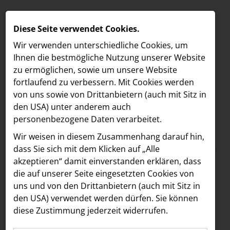
Diese Seite verwendet Cookies.
Wir verwenden unterschiedliche Cookies, um
Ihnen die best­mögliche Nutzung unserer Website
zu ermöglichen, sowie um unsere Website
fortlaufend zu verbessern. Mit Cookies werden
von uns sowie von Drittanbietern (auch mit Sitz in
den USA) unter anderem auch
personenbezogene Daten verarbeitet.
Meldungen
/
MELDUNGEN
Wir weisen in diesem Zusammenhang darauf hin,
Text
Bilder
LOEBELL NORDBERG
dass Sie sich mit dem Klicken auf „Alle
akzeptieren“ damit ein­ver­standen erklären, dass
INNER
03.07.2020
die auf unserer Seite eingesetzten Cookies von
Habibi & Hawara
aehre
uns und von den Drittanbietern (auch mit Sitz in
Astoria Artshow
den USA) verwendet werden dürfen. Sie können
feierte seinen vierten
diese Zustimmung jederzeit widerrufen.
B/S/H Hausgeräte
Geburtstag mit