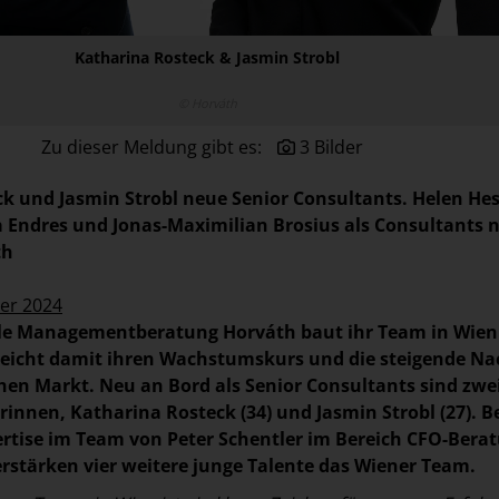
Katharina Rosteck & Jasmin Strobl
© Horváth
Zu dieser Meldung gibt es:
3 Bilder
k und Jasmin Strobl neue Senior Consultants.
Helen Hes
ia Endres und Jonas-Maximilian Brosius als Consultants 
th
er 2024
ale Managementberatung Horváth baut ihr Team in Wien
reicht damit ihren Wachstumskurs und die steigende Na
hen Markt. Neu an Bord als Senior Consultants sind zwe
rinnen, Katharina Rosteck (34) und Jasmin Strobl (27). B
ertise im Team von Peter Schentler im Bereich CFO-Bera
verstärken vier weitere junge Talente das Wiener Team.