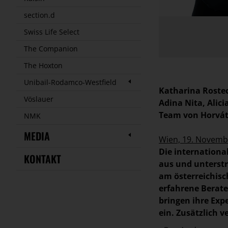
section.d
Swiss Life Select
The Companion
The Hoxton
Unibail-Rodamco-Westfield
Katharina Rostec
Vöslauer
Adina Nita, Alic
Team von Horvá
NMK
MEDIA
Wien, 19. Novemb
Die internation
KONTAKT
aus und unterst
am österreichisc
erfahrene Berate
bringen ihre Exp
ein. Zusätzlich 