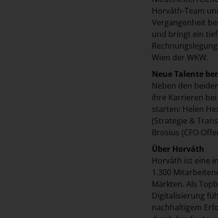
Horváth-Team und 
Vergangenheit be
und bringt ein ti
Rechnungslegungs
Wien der WKW.
Neue Talente be
Neben den beiden 
ihre Karrieren be
starten: Helen He
(Strategie & Tran
Brosius (CFO-Offer
Über Horváth
Horváth ist eine
1.300 Mitarbeiten
Märkten. Als Top
Digitalisierung f
nachhaltigem Erfo