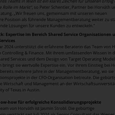
es Teams in Wien ist ein klares Zeichen für unseren Erfolg
 Rolle im Markt“
, so Peter Schentler, Partner bei Horváth 
eratung. „Wir freuen uns, gemeinsam mit unseren neuen
re Position als führende Managementberatung weiter zu st
nde Lösungen für unsere Kunden zu entwickeln.“
k: Expertise im Bereich Shared Service Organisationen 
Services
uar 2024 unterstützt die erfahrene Beraterin das Team von 
h Controlling & Finance. Mit ihrem umfassenden Wissen in 
hared Services und dem Design von Target Operating Model
 bringt sie wertvolle Expertise ein. Vor ihrem Einstieg bei 
 bereits mehrere Jahre in der Managementberatung, wo sie
ionsprojekte in der CFO-Organisation betreute. Die gebürt
e Wirtschaft und Management an der Wirtschaftsuniversitä
ty of Texas in Austin.
now-how für erfolgreiche Konsolidierungsprojekte
Team von Horváth ist Jasmin Strobl. Die gebürtige
in verstärkt seit Juli 2024 als Senior Consultant das Wiener