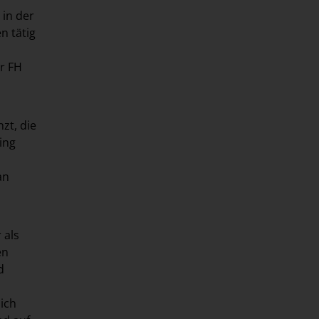
 in der
n tätig
r FH
zt, die
ing
an
 als
en
d
ich