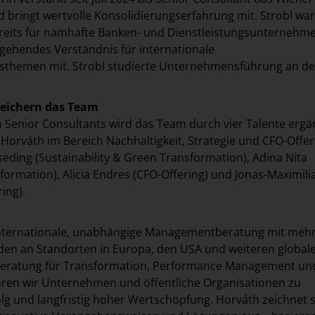
bringt wertvolle Konsolidierungserfahrung mit. Strobl war
reits für namhafte Banken- und Dienstleistungsunternehme
efgehendes Verständnis für internationale
themen mit. Strobl studierte Unternehmensführung an de
reichern das Team
Senior Consultants wird das Team durch vier Talente ergän
i Horváth im Bereich Nachhaltigkeit, Strategie und CFO-Offer
seding (Sustainability & Green Transformation), Adina Nita
sformation), Alicia Endres (CFO-Offering) und Jonas-Maximili
ing).
 internationale, unabhängige Managementberatung mit mehr
den an Standorten in Europa, den USA und weiteren global
beratung für Transformation, Performance Management un
ühren wir Unternehmen und öffentliche Organisationen zu
lg und langfristig hoher Wertschöpfung. Horváth zeichnet s