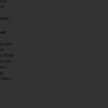
 und
und
ärken
und
Horváth
der
s (TOM)
Horváth
 vor
ige
t Wien