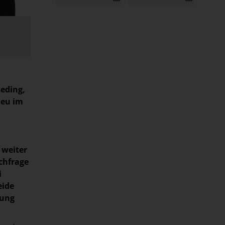
eding,
neu im
 weiter
chfrage
i
eide
tung