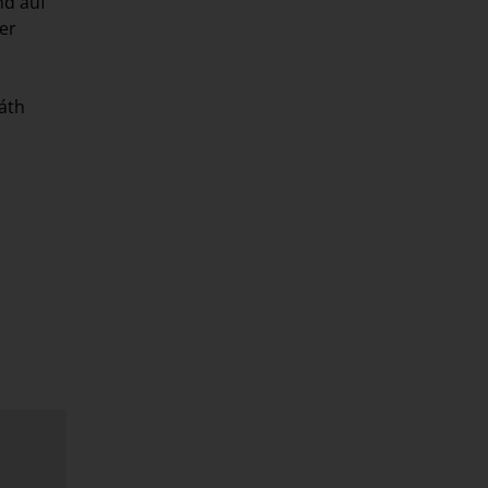
nd auf
er
áth