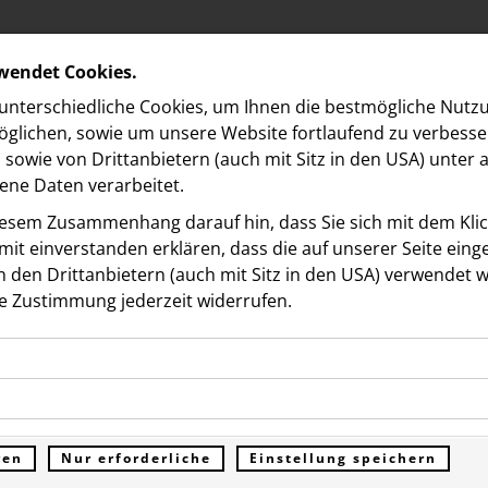
rwendet Cookies.
nterschiedliche Cookies, um Ihnen die best­mögliche Nutz
glichen, sowie um unsere Website fortlaufend zu verbesse
sowie von Drittanbietern (auch mit Sitz in den USA) unter
ne Daten verarbeitet.
iesem Zusammenhang darauf hin, dass Sie sich mit dem Klick
it ein­ver­standen erklären, dass die auf unserer Seite ein
 den Drittanbietern (auch mit Sitz in den USA) verwendet 
e Zustimmung jederzeit widerrufen.
ookies ermöglichen grundlegende Funktionen und sind für d
 baut Team in Wien weit
Funktion der Website erforderlich. Diese Cookies speichern
kies erfassen Informationen anonym. Diese Informationen h
genen Daten und werden an keine Dritten übermittelt.
 holt neue Berater:innen
e unsere Besucher unsere Website nutzen.
ren
Nur erforderliche
Einstellung speichern
ümer der Website (Erstanbieter)