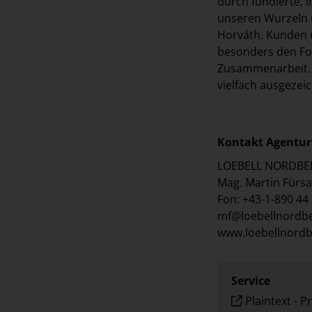
durch fundierte,
unseren Wurzeln 
Horváth. Kunden 
besonders den Fok
Zusammenarbeit. F
vielfach ausgezei
Kontakt Agentur
LOEBELL NORDBER
Mag. Martin Fürsa
Fon: +43-1-890 44
mf@loebellnordb
www.loebellnord
Service
Plaintext
-
Pr