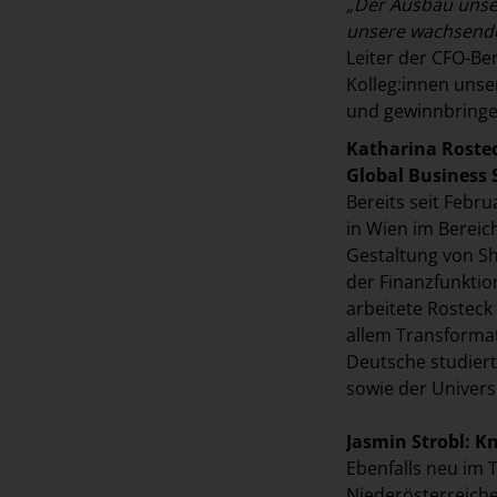
„Der Ausbau unser
unsere wachsende
Leiter der CFO-B
Kolleg:innen unse
und gewinnbringe
Katharina Rostec
Global Business 
Bereits seit Febr
in Wien im Bereic
Gestaltung von S
der Finanzfunktion
arbeitete Rosteck
allem Transformat
Deutsche studiert
sowie der Universi
Jasmin Strobl: K
Ebenfalls neu im 
Niederösterreicher