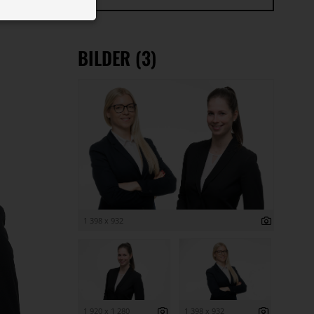
 ID auf Ihrem
 Funktion der
BILDER (3)
1 398 x 932
1 920 x 1 280
1 398 x 932