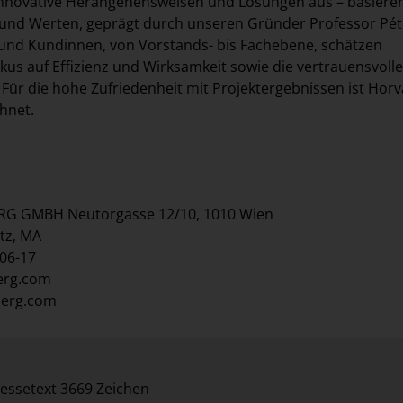
 innovative Herangehensweisen und Lösungen aus – basiere
und Werten, geprägt durch unseren Gründer Professor Pét
und Kundinnen, von Vorstands- bis Fachebene, schätzen
us auf Effizienz und Wirksamkeit sowie die vertrauensvolle
ür die hohe Zufriedenheit mit Projektergebnissen ist Horv
chnet.
G GMBH Neutorgasse 12/10, 1010 Wien
tz, MA
 06-17
erg.com
berg.com
essetext 3669 Zeichen