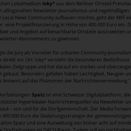
schen Lokalmedium
loky*
aus dem Berliner Ortsteil Prenzla
ch alltagsnahen Newsletter-Journalismus und regelmäßigen
e Local News Community aufbauen möchte, geht der MFF ei
r eine Projektfinanzierung in Höhe von 400.000 Euro ein. Zie
ebiet und Angebot auf benachbarte Ortsteile auszuweiten u
ewsletter-Abonnements zu gewinnen.
te die Jury als Vorreiter für urbanen Community-Journalis
 direkt vor Ort: loky* versteht die besonderen Bedürfnisse
kalen Zielgruppe und hat darauf ein starkes und überzeug
gebaut. Besonders gefallen haben Leichtigkeit, Neugier u
s Antwort auf das Phänomen der Nachrichtenvermeidung.“
Dorfzeitungen:
Spatz
ist eine Schweizer Digitalplattform, die
stützter hyperlokaler Nachrichtenquellen via Newsletter u
aut – von und für die Dorfgemeinschaft. Der Media Forwar
t 400.000 Euro die Skalierungsstrategie der gemeinnützigen
ation Spatz und eine Ausweitung von bisher acht auf mind
le Dorfzeitungen im DACH-Raum. Zudem soll ein nachhaltig