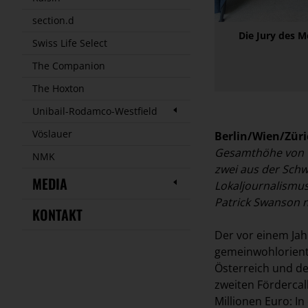
section.d
Die Jury des M
Swiss Life Select
The Companion
The Hoxton
Unibail-Rodamco-Westfield
Vöslauer
Berlin/Wien/Züri
Gesamthöhe von 1
NMK
zwei aus der Sch
MEDIA
Lokaljournalismus
Patrick Swanson ne
KONTAKT
Der vor einem Ja
gemeinwohlorient
Österreich und de
zweiten Fördercal
Millionen Euro:
In