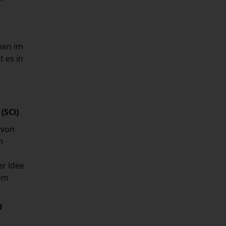
cken im
t es in
(SCI)
 von
n
r Idee
dem
O