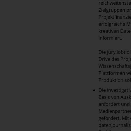
reichweitensta
Zielgruppen pr
Projektfinanzi
erfolgreiche 
kreativen Dat
informiert.
Die Jury lobt 
Drive des Proj
Wissenschafts
Plattformen w
Produktion so
Die investiga
Basis von Aus
anfordert und 
Medienpartner
gefördert. Mi
datenjournali