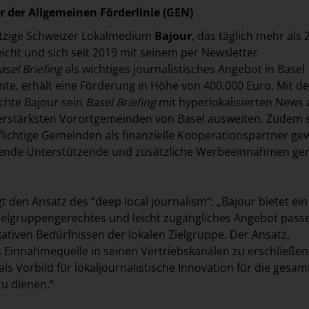
r der Allgemeinen Förderlinie (GEN)
tzige Schweizer Lokalmedium
Bajour
, das täglich mehr als 
cht und sich seit 2019 mit seinem per Newsletter
asel Briefing
als wichtiges journalistisches Angebot in Basel
nte, erhält eine Förderung in Höhe von 400.000 Euro. Mit de
hte Bajour sein
Basel Briefing
mit hyperlokalisierten News 
rstärksten Vorortgemeinden von Basel ausweiten. Zudem s
flichtige Gemeinden als finanzielle Kooperationspartner g
ende Unterstützende und zusätzliche Werbeeinnahmen gen
gt den Ansatz des “deep local journalism“: „Bajour bietet ein
ielgruppengerechtes und leicht zugängliches Angebot pass
iven Bedürfnissen der lokalen Zielgruppe. Der Ansatz,
Einnahmequelle in seinen Vertriebskanälen zu erschließen
als Vorbild für lokaljournalistische Innovation für die gesam
u dienen.“