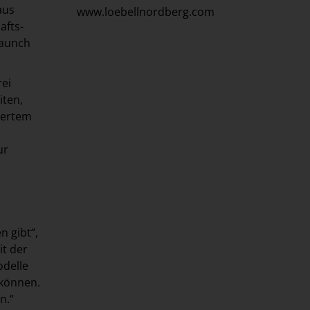
aus
www.loebellnordberg.com
afts-
Launch
ei
iten,
kertem
ur
n gibt“,
t der
odelle
 können.
n.“