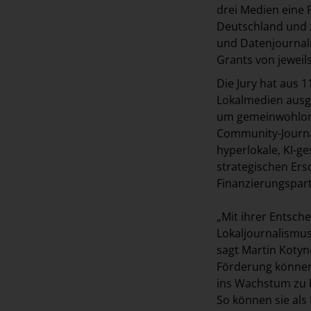
drei Medien eine 
Deutschland und z
und Datenjournali
Grants von jeweil
Die Jury hat aus
Lokalmedien ausge
um gemeinwohlorie
Community-Journa
hyperlokale, KI-g
strategischen Er
Finanzierungspart
„Mit ihrer Entsche
Lokaljournalismus
sagt Martin Kotyn
Förderung können 
ins Wachstum zu 
So können sie al