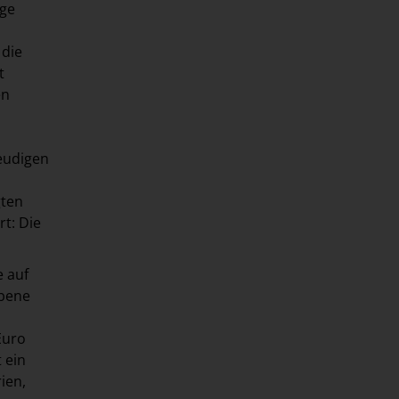
nge
 die
t
en
reudigen
gten
t: Die
e auf
Ebene
Euro
 ein
ien,