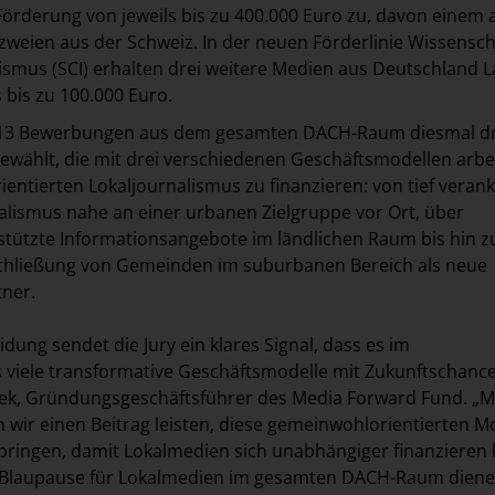
Förderung von jeweils bis zu 400.000 Euro zu, davon einem 
weien aus der Schweiz. In der neuen Förderlinie Wissensch
smus (SCI) erhalten drei weitere Medien aus Deutschland 
s bis zu 100.000 Euro.
 113 Bewerbungen aus dem gesamten DACH-Raum diesmal dr
wählt, die mit drei verschiedenen Geschäftsmodellen arbe
ntierten Lokaljournalismus zu finanzieren: von tief veran
lismus nahe an einer urbanen Zielgruppe vor Ort, über
estützte Informationsangebote im ländlichen Raum bis hin z
schließung von Gemeinden im suburbanen Bereich als neue
ner.
idung sendet die Jury ein klares Signal, dass es im
 viele transformative Geschäftsmodelle mit Zukunftschance
ek, Gründungsgeschäftsführer des Media Forward Fund. „Mi
wir einen Beitrag leisten, diese gemeinwohlorientierten M
bringen, damit Lokalmedien sich unabhängiger finanzieren
s Blaupause für Lokalmedien im gesamten DACH-Raum diene