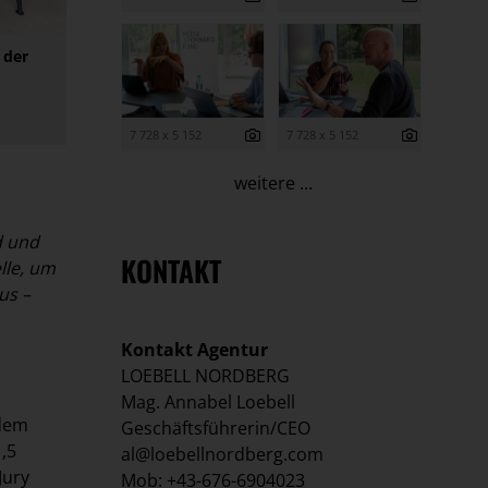
 der
7 728 x 5 152
7 728 x 5 152
weitere ...
d und
KONTAKT
lle, um
us –
Kontakt Agentur
LOEBELL NORDBERG
Mag. Annabel Loebell
 dem
Geschäftsführerin/CEO
,5
al@loebellnordberg.com
Jury
Mob: +43-676-6904023