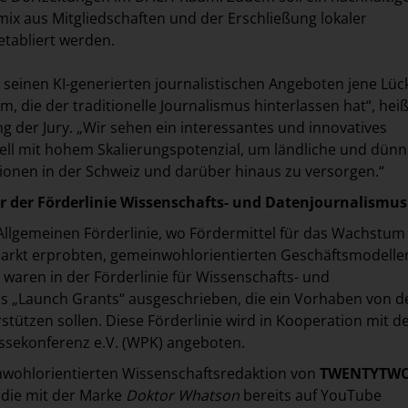
ix aus Mitgliedschaften und der Erschließung lokaler
tabliert werden.
it seinen KI-generierten journalistischen Angeboten jene Lü
, die der traditionelle Journalismus hinterlassen hat“, heiß
 der Jury. „Wir sehen ein interessantes und innovatives
ll mit hohem Skalierungspotenzial, um ländliche und dünn
ionen in der Schweiz und darüber hinaus zu versorgen.“
r der Förderlinie Wissenschafts- und Datenjournalismus 
 Allgemeinen Förderlinie, wo Fördermittel für das Wachstum
Markt erprobten, gemeinwohlorientierten Geschäftsmodelle
waren in der Förderlinie für Wissenschafts- und
 „Launch Grants“ ausgeschrieben, die ein Vorhaben von de
tützen sollen. Diese Förderlinie wird in Kooperation mit 
ssekonferenz e.V. (WPK) angeboten.
nwohlorientierten Wissenschaftsredaktion von
TWENTYTW
 die mit der Marke
Doktor Whatson
bereits auf YouTube