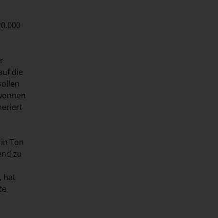
20.000
r
auf die
ollen
ewonnen
eriert
 in Ton
end zu
, hat
te