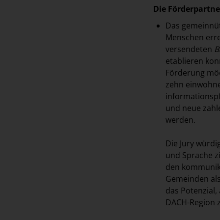
Die Förderpartne
Das gemeinnü
Menschen errei
versendeten
B
etablieren kon
Förderung möc
zehn einwohne
informationsp
und neue zahl
werden.
Die Jury würdi
und Sprache z
den kommunikat
Gemeinden als 
das Potenzial, 
DACH-Region z