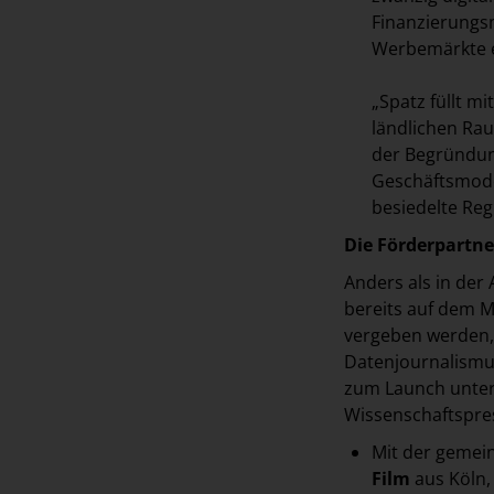
Finanzierungsm
Werbemärkte e
„Spatz füllt m
ländlichen Raum
der Begründung
Geschäftsmode
besiedelte Reg
Die Förderpartne
Anders als in der
bereits auf dem 
vergeben werden, 
Datenjournalismus
zum Launch unters
Wissenschaftspre
Mit der gemei
Film
aus Köln,