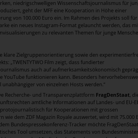
rken, niedrigschwelligen Wissenschaftsjournalismus für ju
oduziert, geht der MFF eine Kooperation in Höhe einer
erung von 100.000 Euro ein. Im Rahmen des Projekts soll für
Marke ein neues Instagram-Format gelauncht werden, das mi
envisualisierungen zu relevanten Themen für junge Mensch
die klare Zielgruppenorientierung sowie den experimentierf
ekts: „TWENTYTWO Film zeigt, dass fundierter
journalismus auch auf aufmerksamkeitsökonomisch geprä
ie YouTube funktionieren kann. Besonders hervorhebenswer
ll unabhängiger von einzelnen Hosts werden.“
tive Recherche- und Transparenzplattform
FragDenStaat
, di
kunftsrechten amtliche Informationen auf Landes- und EU-
protojournalistisch für Kooperationen mit grossen
n wie dem ZDF Magazin Royale auswertet, wird mit 75.000 
t dem Bundespressekonferenz-Tracker möchte FragDenStaat
stisches Tool umsetzen, das Statements von Bundesminister