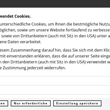
rwendet Cookies.
nterschiedliche Cookies, um Ihnen die best­mögliche Nutz
glichen, sowie um unsere Website fortlaufend zu verbesse
sowie von Drittanbietern (auch mit Sitz in den USA) unter
ne Daten verarbeitet.
iesem Zusammenhang darauf hin, dass Sie sich mit dem Klick
it ein­ver­standen erklären, dass die auf unserer Seite ein
 den Drittanbietern (auch mit Sitz in den USA) verwendet 
e Zustimmung jederzeit widerrufen.
ookies ermöglichen grundlegende Funktionen und sind für d
s Media Forward Fund
Funktion der Website erforderlich. Diese Cookies speichern
kies erfassen Informationen anonym. Diese Informationen h
genen Daten und werden an keine Dritten übermittelt.
klares Signal für den
e unsere Besucher unsere Website nutzen.
ren
Nur erforderliche
Einstellung speichern
ümer der Website (Erstanbieter)