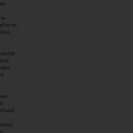
uer
ne
l ist es,
nd so
mus mit
 und
endes
nd
 ein
nd
d Fund
estens
er