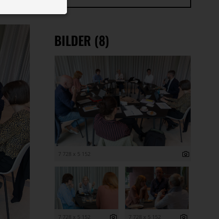
 ID auf Ihrem
 Funktion der
BILDER (8)
7 728 x 5 152
7 728 x 5 152
7 728 x 5 152