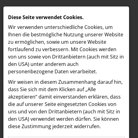
Diese Seite verwendet Cookies.
Wir verwenden unterschiedliche Cookies, um
Ihnen die best­mögliche Nutzung unserer Website
zu ermöglichen, sowie um unsere Website
fortlaufend zu verbessern. Mit Cookies werden
von uns sowie von Drittanbietern (auch mit Sitz in
den USA) unter anderem auch
personenbezogene Daten verarbeitet.
Meldungen
/
MELDUNGEN
Wir weisen in diesem Zusammenhang darauf hin,
Text
Bilder
LOEBELL NORDBERG
dass Sie sich mit dem Klicken auf „Alle
akzeptieren“ damit ein­ver­standen erklären, dass
INNER
14.07.2025
die auf unserer Seite eingesetzten Cookies von
Jury des Media
aehre
uns und von den Drittanbietern (auch mit Sitz in
Astoria Artshow
den USA) verwendet werden dürfen. Sie können
Forward Fund sendet
diese Zustimmung jederzeit widerrufen.
B/S/H Hausgeräte
klares Signal für den