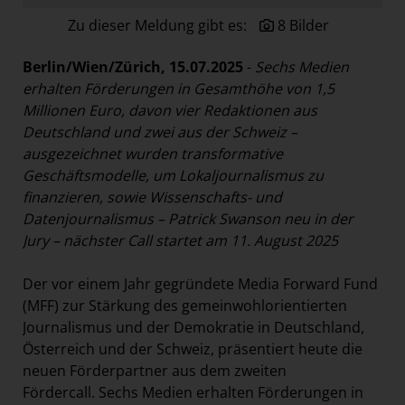
Paradies Garten
Zu dieser Meldung gibt es:
8 Bilder
Raisin
Berlin/Wien/Zürich, 15.07.2025
-
Sechs Medien
section.d
erhalten Förderungen in Gesamthöhe von 1,5
Swiss Life Select
Millionen Euro, davon vier Redaktionen aus
Deutschland und zwei aus der Schweiz
–
The Companion
ausgezeichnet wurden transformative
The Hoxton
Geschäftsmodelle, um Lokaljournalismus zu
Unibail-Rodamco-Westfield
finanzieren, sowie Wissenschafts- und
Datenjournalismus – Patrick Swanson neu in der
Vöslauer
Jury – nächster Call startet am 11. August 2025
NMK
Der vor einem Jahr gegründete Media Forward Fund
MEDIA
(MFF) zur Stärkung des gemeinwohlorientierten
KONTAKT
Journalismus und der Demokratie in Deutschland,
Österreich und der Schweiz, präsentiert heute die
neuen Förderpartner aus dem zweiten
Fördercall. Sechs Medien erhalten Förderungen in