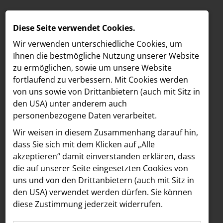
Diese Seite verwendet Cookies.
Wir verwenden unterschiedliche Cookies, um
Ihnen die best­mögliche Nutzung unserer Website
zu ermöglichen, sowie um unsere Website
fortlaufend zu verbessern. Mit Cookies werden
von uns sowie von Drittanbietern (auch mit Sitz in
den USA) unter anderem auch
personenbezogene Daten verarbeitet.
Meldungen
/
MELDUNGEN
Wir weisen in diesem Zusammenhang darauf hin,
Text
Bilder
LOEBELL NORDBERG
dass Sie sich mit dem Klicken auf „Alle
akzeptieren“ damit ein­ver­standen erklären, dass
INNER
14.07.2025
die auf unserer Seite eingesetzten Cookies von
Jury des Media
aehre
uns und von den Drittanbietern (auch mit Sitz in
Astoria Artshow
den USA) verwendet werden dürfen. Sie können
Forward Fund sendet
diese Zustimmung jederzeit widerrufen.
B/S/H Hausgeräte
klares Signal für den