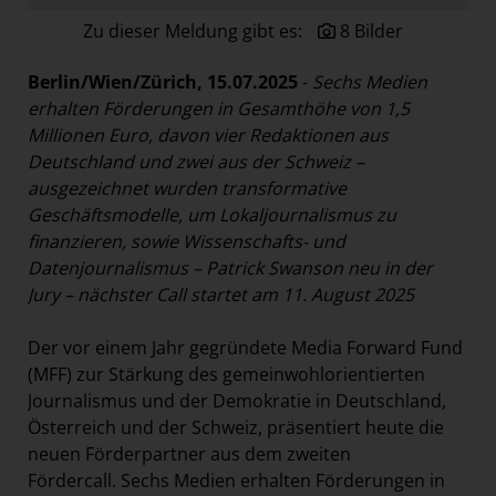
Paradies Garten
Zu dieser Meldung gibt es:
8 Bilder
Raisin
Berlin/Wien/Zürich, 15.07.2025
-
Sechs Medien
section.d
erhalten Förderungen in Gesamthöhe von 1,5
Swiss Life Select
Millionen Euro, davon vier Redaktionen aus
Deutschland und zwei aus der Schweiz
–
The Companion
ausgezeichnet wurden transformative
The Hoxton
Geschäftsmodelle, um Lokaljournalismus zu
Unibail-Rodamco-Westfield
finanzieren, sowie Wissenschafts- und
Datenjournalismus – Patrick Swanson neu in der
Vöslauer
Jury – nächster Call startet am 11. August 2025
NMK
Der vor einem Jahr gegründete Media Forward Fund
MEDIA
(MFF) zur Stärkung des gemeinwohlorientierten
KONTAKT
Journalismus und der Demokratie in Deutschland,
Österreich und der Schweiz, präsentiert heute die
neuen Förderpartner aus dem zweiten
Fördercall. Sechs Medien erhalten Förderungen in