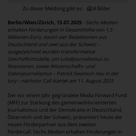
Paradies Garten
Zu dieser Meldung gibt es:
8 Bilder
Raisin
Berlin/Wien/Zürich, 15.07.2025
-
Sechs Medien
section.d
erhalten Förderungen in Gesamthöhe von 1,5
Swiss Life Select
Millionen Euro, davon vier Redaktionen aus
Deutschland und zwei aus der Schweiz
–
The Companion
ausgezeichnet wurden transformative
The Hoxton
Geschäftsmodelle, um Lokaljournalismus zu
Unibail-Rodamco-Westfield
finanzieren, sowie Wissenschafts- und
Datenjournalismus – Patrick Swanson neu in der
Vöslauer
Jury – nächster Call startet am 11. August 2025
NMK
Der vor einem Jahr gegründete Media Forward Fund
MEDIA
(MFF) zur Stärkung des gemeinwohlorientierten
KONTAKT
Journalismus und der Demokratie in Deutschland,
Österreich und der Schweiz, präsentiert heute die
neuen Förderpartner aus dem zweiten
Fördercall. Sechs Medien erhalten Förderungen in