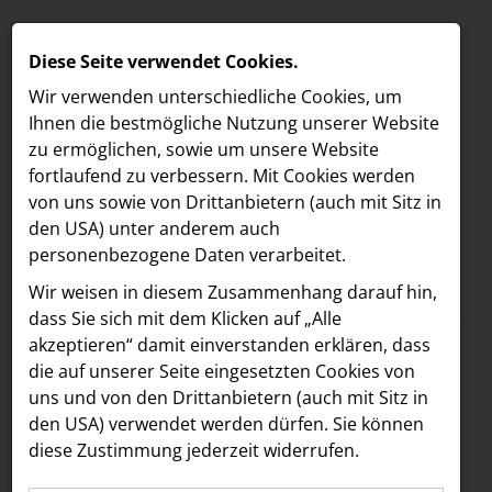
Diese Seite verwendet Cookies.
Wir verwenden unterschiedliche Cookies, um
Ihnen die best­mögliche Nutzung unserer Website
zu ermöglichen, sowie um unsere Website
fortlaufend zu verbessern. Mit Cookies werden
von uns sowie von Drittanbietern (auch mit Sitz in
den USA) unter anderem auch
personenbezogene Daten verarbeitet.
Meldungen
/
MELDUNGEN
Wir weisen in diesem Zusammenhang darauf hin,
Text
Bilder
LOEBELL NORDBERG
dass Sie sich mit dem Klicken auf „Alle
akzeptieren“ damit ein­ver­standen erklären, dass
INNER
14.07.2025
die auf unserer Seite eingesetzten Cookies von
Jury des Media
aehre
uns und von den Drittanbietern (auch mit Sitz in
Astoria Artshow
den USA) verwendet werden dürfen. Sie können
Forward Fund sendet
diese Zustimmung jederzeit widerrufen.
B/S/H Hausgeräte
klares Signal für den