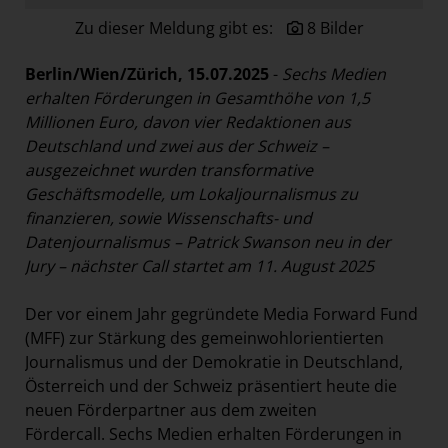
Paradies Garten
Zu dieser Meldung gibt es:
8 Bilder
Raisin
Berlin/Wien/Zürich, 15.07.2025
-
Sechs Medien
section.d
erhalten Förderungen in Gesamthöhe von 1,5
Swiss Life Select
Millionen Euro, davon vier Redaktionen aus
Deutschland und zwei aus der Schweiz
–
The Companion
ausgezeichnet wurden transformative
The Hoxton
Geschäftsmodelle, um Lokaljournalismus zu
Unibail-Rodamco-Westfield
finanzieren, sowie Wissenschafts- und
Datenjournalismus – Patrick Swanson neu in der
Vöslauer
Jury – nächster Call startet am 11. August 2025
NMK
Der vor einem Jahr gegründete Media Forward Fund
MEDIA
(MFF) zur Stärkung des gemeinwohlorientierten
KONTAKT
Journalismus und der Demokratie in Deutschland,
Österreich und der Schweiz präsentiert heute die
neuen Förderpartner aus dem zweiten
Fördercall. Sechs Medien erhalten Förderungen in