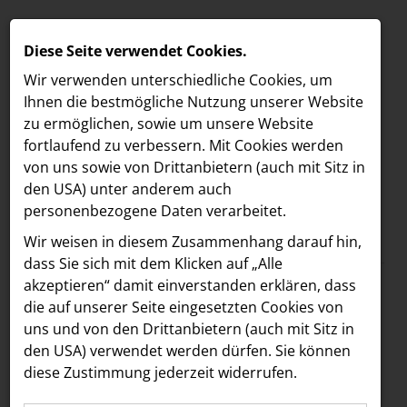
Diese Seite verwendet Cookies.
Wir verwenden unterschiedliche Cookies, um
Ihnen die best­mögliche Nutzung unserer Website
zu ermöglichen, sowie um unsere Website
fortlaufend zu verbessern. Mit Cookies werden
von uns sowie von Drittanbietern (auch mit Sitz in
den USA) unter anderem auch
personenbezogene Daten verarbeitet.
Meldungen
/
MELDUNGEN
Wir weisen in diesem Zusammenhang darauf hin,
Text
Bilder
LOEBELL NORDBERG
dass Sie sich mit dem Klicken auf „Alle
akzeptieren“ damit ein­ver­standen erklären, dass
INNER
15.07.2025
die auf unserer Seite eingesetzten Cookies von
Jury des Media
aehre
uns und von den Drittanbietern (auch mit Sitz in
Astoria Artshow
den USA) verwendet werden dürfen. Sie können
Forward Fund sendet
diese Zustimmung jederzeit widerrufen.
B/S/H Hausgeräte
klares Signal für den