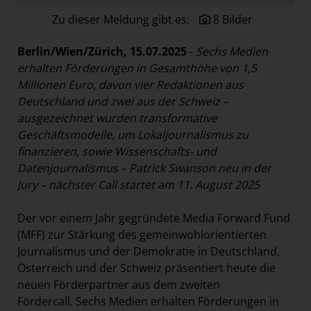
Paradies Garten
Zu dieser Meldung gibt es:
8 Bilder
Raisin
Berlin/Wien/Zürich, 15.07.2025
-
Sechs Medien
section.d
erhalten Förderungen in Gesamthöhe von 1,5
Swiss Life Select
Millionen Euro, davon vier Redaktionen aus
Deutschland und zwei aus der Schweiz
–
The Companion
ausgezeichnet wurden transformative
The Hoxton
Geschäftsmodelle, um Lokaljournalismus zu
Unibail-Rodamco-Westfield
finanzieren, sowie Wissenschafts- und
Datenjournalismus – Patrick Swanson neu in der
Vöslauer
Jury – nächster Call startet am 11. August 2025
NMK
Der vor einem Jahr gegründete Media Forward Fund
MEDIA
(MFF) zur Stärkung des gemeinwohlorientierten
KONTAKT
Journalismus und der Demokratie in Deutschland,
Österreich und der Schweiz präsentiert heute die
neuen Förderpartner aus dem zweiten
Fördercall. Sechs Medien erhalten Förderungen in