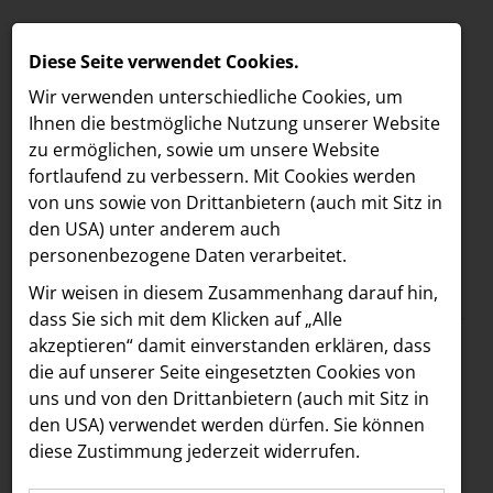
Diese Seite verwendet Cookies.
Wir verwenden unterschiedliche Cookies, um
Ihnen die best­mögliche Nutzung unserer Website
zu ermöglichen, sowie um unsere Website
fortlaufend zu verbessern. Mit Cookies werden
von uns sowie von Drittanbietern (auch mit Sitz in
den USA) unter anderem auch
personenbezogene Daten verarbeitet.
Meldungen
/
MELDUNGEN
Wir weisen in diesem Zusammenhang darauf hin,
Text
Bilder
LOEBELL NORDBERG
dass Sie sich mit dem Klicken auf „Alle
akzeptieren“ damit ein­ver­standen erklären, dass
INNER
15.07.2025
die auf unserer Seite eingesetzten Cookies von
Jury des Media
aehre
uns und von den Drittanbietern (auch mit Sitz in
Astoria Artshow
den USA) verwendet werden dürfen. Sie können
Forward Fund sendet
diese Zustimmung jederzeit widerrufen.
B/S/H Hausgeräte
klares Signal für den