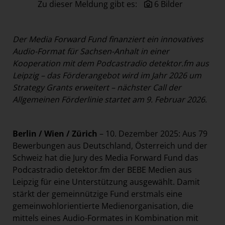
Zu dieser Meldung gibt es:
6 Bilder
Paradies Garten
Raisin
Der Media Forward Fund finanziert ein
innovatives
section.d
Audio-Format für Sachsen-Anhalt in einer
Swiss Life Select
Kooperation mit dem Podcastradio detektor.fm aus
The Companion
Leipzig
– das Förderangebot wird im Jahr 2026 um
Strategy Grants erweitert – nächster Call der
The Hoxton
Allgemeinen Förderlinie startet am 9. Februar 2026.
Unibail-Rodamco-Westfield
Vöslauer
Berlin / Wien / Zürich
– 10. Dezember 2025: Aus 79
NMK
Bewerbungen aus Deutschland, Österreich und der
Schweiz hat die Jury des Media Forward Fund das
MEDIA
Podcastradio detektor.fm der BEBE Medien aus
KONTAKT
Leipzig für eine Unterstützung ausgewählt. Damit
stärkt der gemeinnützige Fund erstmals eine
gemeinwohlorientierte Medienorganisation, die
mittels eines Audio-Formates in Kombination mit