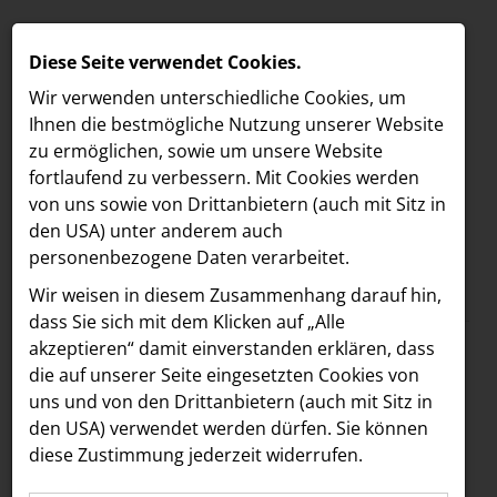
Diese Seite verwendet Cookies.
Wir verwenden unterschiedliche Cookies, um
Ihnen die best­mögliche Nutzung unserer Website
zu ermöglichen, sowie um unsere Website
fortlaufend zu verbessern. Mit Cookies werden
von uns sowie von Drittanbietern (auch mit Sitz in
den USA) unter anderem auch
personenbezogene Daten verarbeitet.
Meldungen
/
MELDUNGEN
Wir weisen in diesem Zusammenhang darauf hin,
Text
Bilder
LOEBELL NORDBERG
dass Sie sich mit dem Klicken auf „Alle
akzeptieren“ damit ein­ver­standen erklären, dass
INNER
09.12.2025
die auf unserer Seite eingesetzten Cookies von
Jury des Media
aehre
uns und von den Drittanbietern (auch mit Sitz in
Astoria Artshow
den USA) verwendet werden dürfen. Sie können
Forward Fund vergibt
diese Zustimmung jederzeit widerrufen.
B/S/H Hausgeräte
500.000 Euro nach