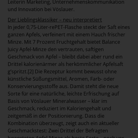
Leiterin Marketing, Unternehmenskommunikation
und Innovation bei Vöslauer.
Der Lieblingsklassiker – neu interpretiert
In jeder 0,75-Liter-rePET-Flasche steckt der Saft eines
ganzen Apfels, verfeinert mit einem Hauch frischer
Minze. Mit 7 Prozent Fruchtgehalt bietet Balance
Juicy Apfel-Minze den vertrauten, saftigen
Geschmack von Apfel – bleibt dabei aber rund ein
Drittel kalorienärmer als herkömmlicher Apfelsaft
g’spritzt.
[2]
Die Rezeptur kommt bewusst ohne
künstliche Süßungsmittel, Aromen, Farb- oder
Konservierungsstoffe aus. Damit steht die neue
Sorte für eine natürliche, leichte Erfrischung auf
Basis von Vöslauer Mineralwasser – klar im
Geschmack, reduziert im Kaloriengehalt und
zeitgemäß in der Positionierung. Dass die
Kombination überzeugt, zeigt auch ein aktueller
Geschmackstest: Zwei Drittel der Befragten
bewerteten Apfel-Minze als beste Sorte – noch vor