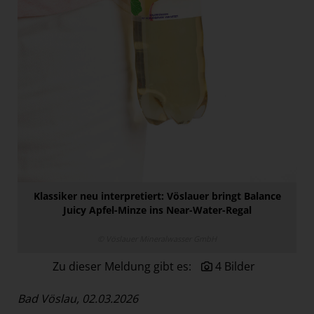
Paradies Garten
Raisin
section.d
Swiss Life Select
The Companion
The Hoxton
Unibail-Rodamco-Westfield
Vöslauer
Klassiker neu interpretiert: Vöslauer bringt Balance
NMK
Juicy Apfel-Minze ins Near-Water-Regal
MEDIA
© Vöslauer Mineralwasser GmbH
KONTAKT
Zu dieser Meldung gibt es:
4 Bilder
Bad Vöslau, 02.03.2026