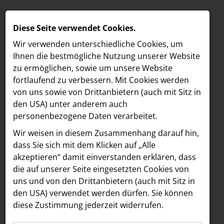
Diese Seite verwendet Cookies.
Wir verwenden unterschiedliche Cookies, um
Ihnen die best­mögliche Nutzung unserer Website
zu ermöglichen, sowie um unsere Website
fortlaufend zu verbessern. Mit Cookies werden
von uns sowie von Drittanbietern (auch mit Sitz in
den USA) unter anderem auch
personenbezogene Daten verarbeitet.
Meldungen
/
Vöslauer
MELDUNGEN
Wir weisen in diesem Zusammenhang darauf hin,
Text
Bilder
LOEBELL NORDBERG
dass Sie sich mit dem Klicken auf „Alle
akzeptieren“ damit ein­ver­standen erklären, dass
INNER
02.03.2026
die auf unserer Seite eingesetzten Cookies von
Klassiker neu
aehre
uns und von den Drittanbietern (auch mit Sitz in
Astoria Artshow
den USA) verwendet werden dürfen. Sie können
interpretiert:
diese Zustimmung jederzeit widerrufen.
B/S/H Hausgeräte
Vöslauer bringt Apfel-