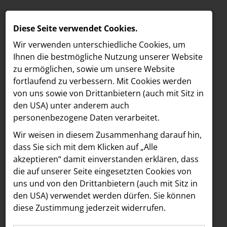
Diese Seite verwendet Cookies.
Wir verwenden unterschiedliche Cookies, um
Ihnen die best­mögliche Nutzung unserer Website
zu ermöglichen, sowie um unsere Website
fortlaufend zu verbessern. Mit Cookies werden
von uns sowie von Drittanbietern (auch mit Sitz in
den USA) unter anderem auch
personenbezogene Daten verarbeitet.
Meldungen
/
The Companion
MELDUNGEN
Wir weisen in diesem Zusammenhang darauf hin,
Text
Bilder
LOEBELL NORDBERG
dass Sie sich mit dem Klicken auf „Alle
akzeptieren“ damit ein­ver­standen erklären, dass
INNER
09.03.2026
die auf unserer Seite eingesetzten Cookies von
Mehr Flair für die
aehre
uns und von den Drittanbietern (auch mit Sitz in
Astoria Artshow
den USA) verwendet werden dürfen. Sie können
Mariahilfer Straße:
diese Zustimmung jederzeit widerrufen.
B/S/H Hausgeräte
Boca & Calypso sind