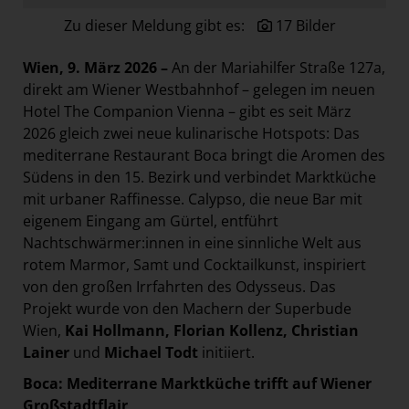
Paradies Garten
Zu dieser Meldung gibt es:
17 Bilder
Raisin
Wien, 9. März 2026 –
An der Mariahilfer Straße 127a,
section.d
direkt am Wiener Westbahnhof – gelegen im neuen
Swiss Life Select
Hotel The Companion Vienna – gibt es seit März
2026 gleich zwei neue kulinarische Hotspots: Das
The Companion
mediterrane Restaurant Boca bringt die Aromen des
The Hoxton
Südens in den 15. Bezirk und verbindet Marktküche
Unibail-Rodamco-Westfield
mit urbaner Raffinesse. Calypso, die neue Bar mit
eigenem Eingang am Gürtel, entführt
Vöslauer
Nachtschwärmer:innen in eine sinnliche Welt aus
NMK
rotem Marmor, Samt und Cocktailkunst, inspiriert
von den großen Irrfahrten des Odysseus. Das
MEDIA
Projekt wurde von den Machern der Superbude
KONTAKT
Wien,
Kai Hollmann, Florian Kollenz, Christian
Lainer
und
Michael Todt
initiiert.
Boca: Mediterrane Marktküche trifft auf Wiener
Großstadtflair