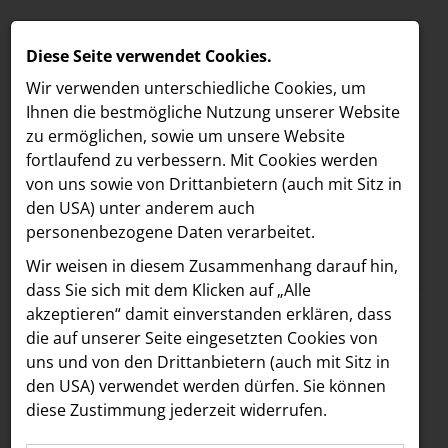
Diese Seite verwendet Cookies.
Wir verwenden unterschiedliche Cookies, um
Ihnen die best­mögliche Nutzung unserer Website
zu ermöglichen, sowie um unsere Website
fortlaufend zu verbessern. Mit Cookies werden
von uns sowie von Drittanbietern (auch mit Sitz in
den USA) unter anderem auch
personenbezogene Daten verarbeitet.
Meldungen
/
The Companion
MELDUNGEN
Wir weisen in diesem Zusammenhang darauf hin,
Text
Bilder
LOEBELL NORDBERG
dass Sie sich mit dem Klicken auf „Alle
akzeptieren“ damit ein­ver­standen erklären, dass
INNER
09.03.2026
die auf unserer Seite eingesetzten Cookies von
Mehr Flair für die
aehre
uns und von den Drittanbietern (auch mit Sitz in
Astoria Artshow
den USA) verwendet werden dürfen. Sie können
Mariahilfer Straße:
diese Zustimmung jederzeit widerrufen.
B/S/H Hausgeräte
Boca & Calypso sind