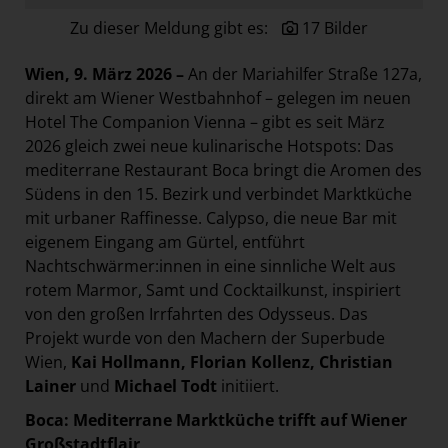
Paradies Garten
Zu dieser Meldung gibt es:
17 Bilder
Raisin
Wien, 9. März 2026 –
An der Mariahilfer Straße 127a,
section.d
direkt am Wiener Westbahnhof – gelegen im neuen
Swiss Life Select
Hotel The Companion Vienna – gibt es seit März
2026 gleich zwei neue kulinarische Hotspots: Das
The Companion
mediterrane Restaurant Boca bringt die Aromen des
The Hoxton
Südens in den 15. Bezirk und verbindet Marktküche
Unibail-Rodamco-Westfield
mit urbaner Raffinesse. Calypso, die neue Bar mit
eigenem Eingang am Gürtel, entführt
Vöslauer
Nachtschwärmer:innen in eine sinnliche Welt aus
NMK
rotem Marmor, Samt und Cocktailkunst, inspiriert
von den großen Irrfahrten des Odysseus. Das
MEDIA
Projekt wurde von den Machern der Superbude
KONTAKT
Wien,
Kai Hollmann, Florian Kollenz, Christian
Lainer
und
Michael Todt
initiiert.
Boca: Mediterrane Marktküche trifft auf Wiener
Großstadtflair