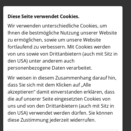
Diese Seite verwendet Cookies.
Wir verwenden unterschiedliche Cookies, um
Ihnen die best­mögliche Nutzung unserer Website
zu ermöglichen, sowie um unsere Website
fortlaufend zu verbessern. Mit Cookies werden
von uns sowie von Drittanbietern (auch mit Sitz in
den USA) unter anderem auch
personenbezogene Daten verarbeitet.
Meldungen
/
The Companion
MELDUNGEN
Wir weisen in diesem Zusammenhang darauf hin,
Text
Bilder
LOEBELL NORDBERG
dass Sie sich mit dem Klicken auf „Alle
akzeptieren“ damit ein­ver­standen erklären, dass
INNER
09.03.2026
die auf unserer Seite eingesetzten Cookies von
Mehr Flair für die
aehre
uns und von den Drittanbietern (auch mit Sitz in
Astoria Artshow
den USA) verwendet werden dürfen. Sie können
Mariahilfer Straße:
diese Zustimmung jederzeit widerrufen.
B/S/H Hausgeräte
Boca & Calypso sind