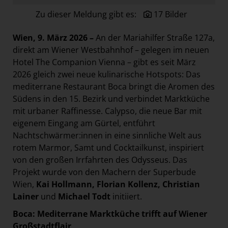
Paradies Garten
Zu dieser Meldung gibt es:
17 Bilder
Raisin
Wien, 9. März 2026 –
An der Mariahilfer Straße 127a,
section.d
direkt am Wiener Westbahnhof – gelegen im neuen
Swiss Life Select
Hotel The Companion Vienna – gibt es seit März
2026 gleich zwei neue kulinarische Hotspots: Das
The Companion
mediterrane Restaurant Boca bringt die Aromen des
The Hoxton
Südens in den 15. Bezirk und verbindet Marktküche
Unibail-Rodamco-Westfield
mit urbaner Raffinesse. Calypso, die neue Bar mit
eigenem Eingang am Gürtel, entführt
Vöslauer
Nachtschwärmer:innen in eine sinnliche Welt aus
NMK
rotem Marmor, Samt und Cocktailkunst, inspiriert
von den großen Irrfahrten des Odysseus. Das
MEDIA
Projekt wurde von den Machern der Superbude
KONTAKT
Wien,
Kai Hollmann, Florian Kollenz, Christian
Lainer
und
Michael Todt
initiiert.
Boca: Mediterrane Marktküche trifft auf Wiener
Großstadtflair