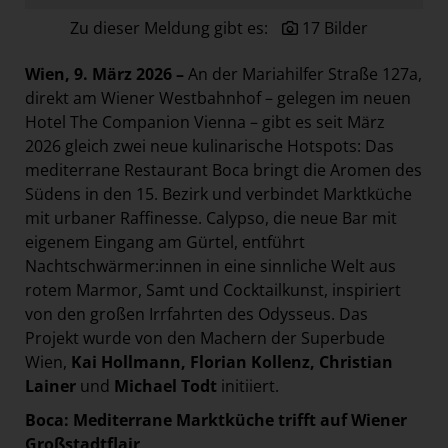
Paradies Garten
Zu dieser Meldung gibt es:
17 Bilder
Raisin
Wien, 9. März 2026 –
An der Mariahilfer Straße 127a,
section.d
direkt am Wiener Westbahnhof – gelegen im neuen
Swiss Life Select
Hotel The Companion Vienna – gibt es seit März
2026 gleich zwei neue kulinarische Hotspots: Das
The Companion
mediterrane Restaurant Boca bringt die Aromen des
The Hoxton
Südens in den 15. Bezirk und verbindet Marktküche
Unibail-Rodamco-Westfield
mit urbaner Raffinesse. Calypso, die neue Bar mit
eigenem Eingang am Gürtel, entführt
Vöslauer
Nachtschwärmer:innen in eine sinnliche Welt aus
NMK
rotem Marmor, Samt und Cocktailkunst, inspiriert
von den großen Irrfahrten des Odysseus. Das
MEDIA
Projekt wurde von den Machern der Superbude
KONTAKT
Wien,
Kai Hollmann, Florian Kollenz, Christian
Lainer
und
Michael Todt
initiiert.
Boca: Mediterrane Marktküche trifft auf Wiener
Großstadtflair