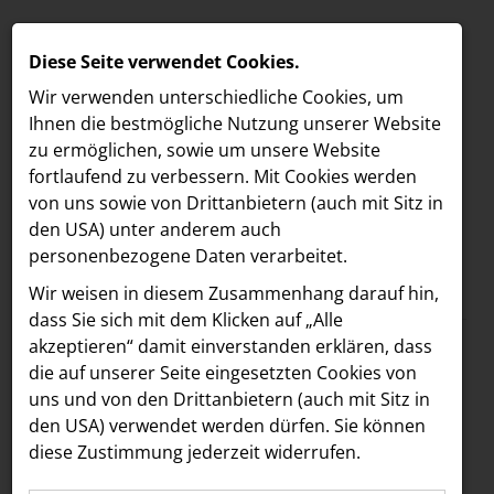
Diese Seite verwendet Cookies.
Wir verwenden unterschiedliche Cookies, um
Ihnen die best­mögliche Nutzung unserer Website
zu ermöglichen, sowie um unsere Website
fortlaufend zu verbessern. Mit Cookies werden
von uns sowie von Drittanbietern (auch mit Sitz in
den USA) unter anderem auch
personenbezogene Daten verarbeitet.
Meldungen
/
The Companion
MELDUNGEN
Wir weisen in diesem Zusammenhang darauf hin,
Text
Bilder
LOEBELL NORDBERG
dass Sie sich mit dem Klicken auf „Alle
akzeptieren“ damit ein­ver­standen erklären, dass
INNER
09.03.2026
die auf unserer Seite eingesetzten Cookies von
Mehr Flair für die
aehre
uns und von den Drittanbietern (auch mit Sitz in
Astoria Artshow
den USA) verwendet werden dürfen. Sie können
Mariahilfer Straße:
diese Zustimmung jederzeit widerrufen.
B/S/H Hausgeräte
Boca & Calypso sind